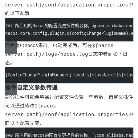
server.path}/conf/application.properties
中
的以下配置
### 所启用的Nacos的配置变更插件的名称，与com.alibaba.nacos.plu
nacos.core.config.plugin.${configChangePluginName}.
en
随后重启nacos集群，启动完成后，可在
${nacos-
server.path}/logs/nacos.log
日志中看到如下日
志。
[ConfigChangePluginManager] Load ${className}(${class
插件自定义参数传递
部分插件可能希望通过配置文件设置一些参数，自定义插件
可以通过修改
${nacos-
server.path}/conf/application.properties
中
的以下配置完成：
### 所启用的Nacos的配置变更插件的名称，与com.alibaba.nacos.plu