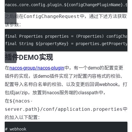
nacos.core.config.plugin.${configChangePluginName}.${
之后能在
ConfigChangeRequest
中，通过下述方法获取
该参数：
final
 Properties properties 
=
 (Properties) configChan
final
 String ${propertyKey} 
=
 properties.
getProperty
(
插件DEMO实现
在
nacos-group/nacos-plugin
中，有一个demo的配置变更
插件的实现，该demo插件实现了对配置内容格式的校验、
配置导入名称白名单的校验、以及变更后回调webhook。打
包成jar/zip，放置到nacos服务端的classpath中，
在
${nacos-
server.path}/conf/application.properties
中
的加入以下配置：
# webhook