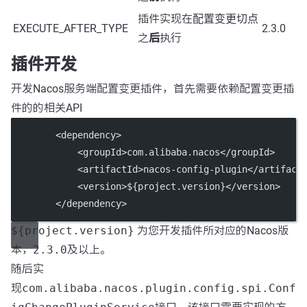
插件实现在
配置变更切点
EXECUTE_AFTER_TYPE
2.3.0
之
后
执行
插件开发
开发Nacos服务端配置变更插件，首先需要依赖配置变更插
件的的相关API
        <
dependency
>
            <
groupId
>com.alibaba.nacos</
groupId
>
            <
artifactId
>nacos-config-plugin</
artifact
            <
version
>${project.version}</
version
>
        </
dependency
>
${project.version}
为您开发插件所对应的Nacos版
本，
2.3.0
及以上。
随后实
现
com.alibaba.nacos.plugin.config.spi.Conf