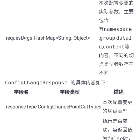
本次配置变更的
实际参数，主要
包含
有
namespace
requestArgs
HashMap<String, Object>
,
group
,
dataI
d
,
content
等
内容，不同的切
点类型参数存在
不同
ConfigChangeResponse
的具体内容如下:
字段名
字段类型
描述
本次配置变更
responseType
ConfigChangePointCutTypes
的切点类型
执行是否成
功，当返回值
为
false
时，