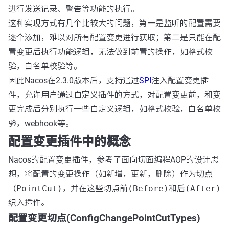
进行发送记录、警告等功能的执行。
这种实现方式有几个比较大的问题，第一是监听的配置需要
逐个添加，难以对所有配置变更进行获取；第二是只能在配
置变更后执行功能逻辑，无法做到前置的操作，如格式校
验，白名单校验等。
因此Nacos在2.3.0版本后，支持通过
SPI
注入配置变更插
件，允许用户通过自定义插件的方式，对配置变更前，和变
更完成后分别执行一些自定义逻辑，如格式校验，白名单校
验，webhook等。
配置变更插件中的概念
Nacos的配置变更插件，参考了面向切面编程AOP的设计思
想，将配置的变更操作（如新增，更新，删除）作为
切点
（PointCut)
，并在这些切点
前(Before)
和
后(After)
织入插件。
配置变更切点(ConfigChangePointCutTypes)