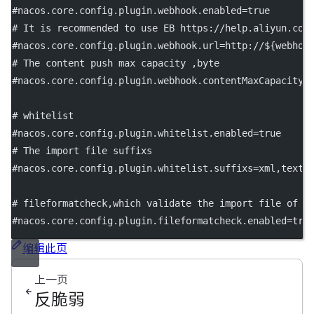
#nacos.core.config.plugin.webhook.enabled=true
# It is recommended to use EB https://help.aliyun.com
#nacos.core.config.plugin.webhook.url=http://${webhoo
# The content push max capacity ,byte
#nacos.core.config.plugin.webhook.contentMaxCapacity=
# whitelist
#nacos.core.config.plugin.whitelist.enabled=true
# The import file suffixs
#nacos.core.config.plugin.whitelist.suffixs=xml,text,
# fileformatcheck,which validate the import file of t
#nacos.core.config.plugin.fileformatcheck.enabled=tru
编辑此页
上一页
反脆弱