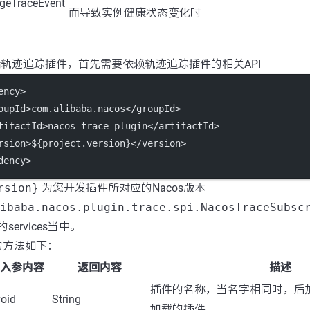
geTraceEvent
而导致实例健康状态变化时
务端轨迹追踪插件，首先需要依赖轨迹追踪插件的相关API
ency
>
oupId
>com.alibaba.nacos</
groupId
>
tifactId
>nacos-trace-plugin</
artifactId
>
rsion
>${project.version}</
version
>
dency
>
rsion}
为您开发插件所对应的Nacos版本
ibaba.nacos.plugin.trace.spi.NacosTraceSubsc
services当中。
的方法如下：
入参内容
返回内容
描述
插件的名称，当名字相同时，后
void
String
加载的插件。