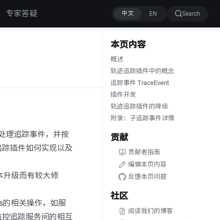
专家答疑
Search
本页内容
概述
轨迹追踪插件中的概念
追踪事件 TraceEvent
插件开发
轨迹追踪插件的降级
附录：子追踪事件详情
处理追踪事件，并按
贡献
追踪插件如何实现以及
贡献者指南
编辑本页内容
版本升级而有较大修
反馈本页问题
社区
os的相关操作，如服
阅读我们的博客
监控追踪服务间的相互