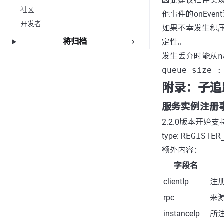
因此建议插件实现
社区
他事件的onEve
开发者
如果不幸发生积
将归档
定性。
发生丢弃时能从
n
queue size :
附录：子追
服务实例注册事件 R
2.2.0版本开始支
type:
REGISTER
额外内容：
字段名
clientIp
注册
rpc
来源
instanceIp
所注