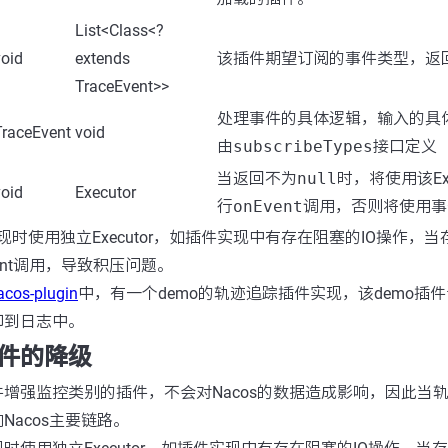
List<Class<?
void
extends
该插件期望订阅的事件类型，返
TraceEvent>>
处理事件的具体逻辑，输入的具
TraceEvent
void
由
subscribeTypes
接口定义
当返回不为
null
时，将使用该Exe
void
Executor
行
onEvent
调用，否则将使用事
现时使用独立Executor，如插件实现中有存在阻塞的IO操作，当
ent调用，导致积压问题。
acos-plugin
中，有一个demo的轨迹追踪插件实现，该demo插
印到日志中。
件的降级
增强监控类别的插件，不会对Nacos的数据造成影响，因此当
Nacos主要链路。