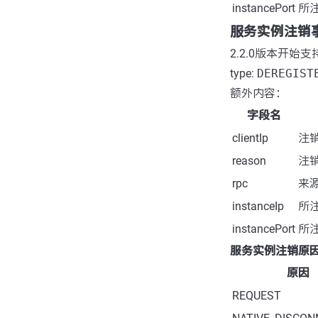
instancePort
所注
服务实例注销事件 De
2.2.0版本开始支
type:
DEREGIST
额外内容：
字段名
clientIp
注销
reason
注
rpc
来源
instanceIp
所注
instancePort
所注
服务实例注销原因 Der
原因
REQUEST