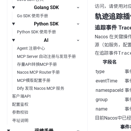
访问，请使用对
Golang SDK
轨迹追踪插
Go SDK 使用手册
Python SDK
追踪事件 Trace
Python SDK 使用手册
Nacos 在关
AI
源（如服务，配
Agent 注册中心
在追踪事件
Trac
MCP Server 自动注册与发现手册
字段名
存量API转换MCP手册
type
事
Nacos MCP Router手册
MCP模版配置手册
eventTime
事
Dify 发现 Nacos MCP 服务
namespaceId
事
客户端API
group
事
配置鉴权
name
事
参数校验
目前Nacos中
寻址说明
事件
运维手册