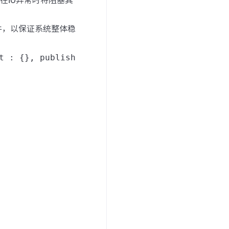
存在IO异常时将阻塞其
件，以保证系统整体稳
t : {}, publish