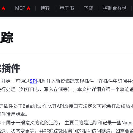
S
MCP
博客
电子书
下载
控制台样例
追踪
踪插件
0版本开始，可通过
SPI
机制注入轨迹追踪实现插件，在插件中订阅并
进行处理（如打日志，写入存储等）。本文档详细介绍一个轨迹
追踪插件处于Beta测试阶段,其API及接口方法定义可能会在后续
插件适用版本。
迹追踪不同于一般意义的链路追踪， 主要目的是追踪和记录一些Nac
推送、状态变更等，并非追踪微服务间的相互访问链路，如需要