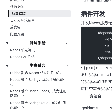
HealthStateChan
多数据源
插件开发
轨迹追踪
自定义环境变量
开发Nacos服
反脆弱
        <
depend
配置变更
            <
gr
测试手册
            <
ar
Nacos 单元测试
            <
ve
Nacos E2E 测试
        </
depen
生态融合
${project.ve
Dubbo 融合 Nacos 成为注册中心
随后实现
com.al
Nacos 融合 Spring，成为注册配置中
的实现添加到SPI的
心
接口中需要实现
Nacos 融合 Spring Boot3，成为注册
配置中心
方法名
Nacos 融合 Spring Cloud，成为注册
配置中心
getName