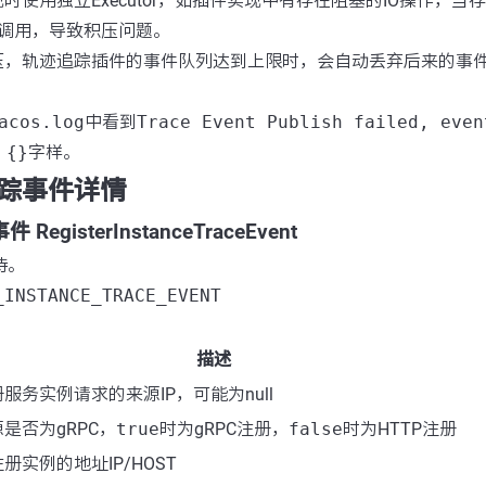
时使用独立Executor，如插件实现中有存在阻塞的IO操作，当
nt调用，导致积压问题。
压，轨迹追踪插件的事件队列达到上限时，会自动丢弃后来的事
acos.log
中看到
Trace Event Publish failed, even
 {}
字样。
踪事件详情
egisterInstanceTraceEvent
持。
_INSTANCE_TRACE_EVENT
描述
服务实例请求的来源IP，可能为null
是否为gRPC，
true
时为gRPC注册，
false
时为HTTP注册
册实例的地址IP/HOST