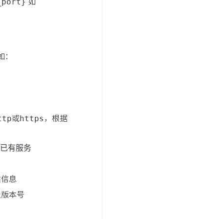
_port}
如
如：
ttp
或
https
，根据
已有服务
述信息
级版本号