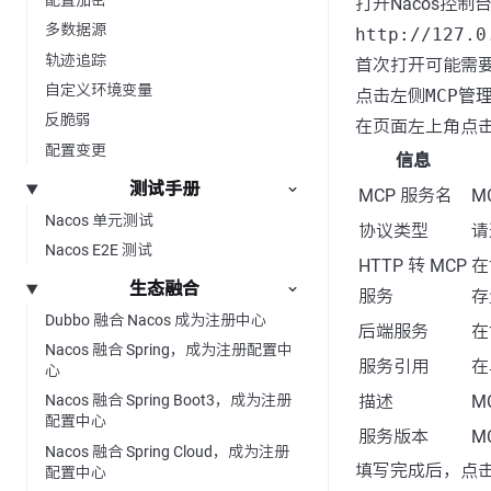
打开Nacos控制
多数据源
http://127.0
轨迹追踪
首次打开可能需
自定义环境变量
点击左侧
MCP管
反脆弱
在页面左上角点
配置变更
信息
测试手册
MCP 服务名
M
Nacos 单元测试
协议类型
请
Nacos E2E 测试
HTTP 转 MCP
在
生态融合
服务
存
Dubbo 融合 Nacos 成为注册中心
后端服务
在
Nacos 融合 Spring，成为注册配置中
服务引用
在
心
描述
M
Nacos 融合 Spring Boot3，成为注册
配置中心
服务版本
M
Nacos 融合 Spring Cloud，成为注册
填写完成后，点
配置中心