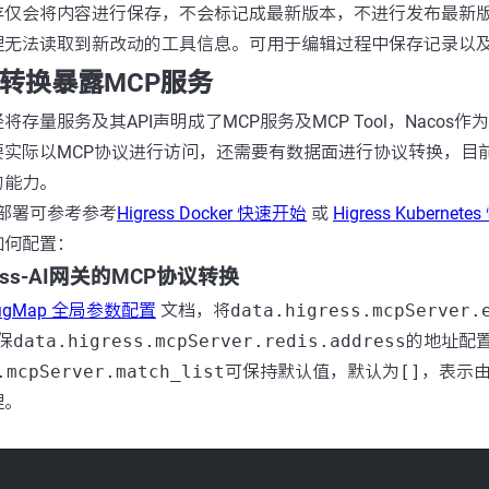
存
仅会将内容进行保存，不会标记成最新版本，不进行发布最新版
理无法读取到新改动的工具信息。可用于编辑过程中保存记录以
议转换暴露MCP服务
存量服务及其API声明成了MCP服务及MCP Tool，Nacos
实际以MCP协议进行访问，还需要有数据面进行协议转换，目前Hig
的能力。
网关的部署可参考参考
Higress Docker 快速开始
或
Higress Kubernet
如何配置：
gress-AI网关的MCP协议转换
onfigMap 全局参数配置
文档，将
data.higress.mcpServer.
保
data.higress.mcpServer.redis.address
的地址配置
.mcpServer.match_list
可保持默认值，默认为
[]
，表示由H
理。