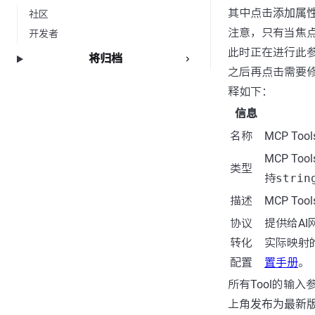
其中点击
添加属
社区
注意，只有当焦
开发者
此时正在进行此
将归档
之后再点击需要
释如下：
信息
名称
MCP T
MCP T
类型
持
strin
描述
MCP T
协议
提供给A
转化
实际映射
配置
置手册
。
所有Tool的输入
上角
发布为最新