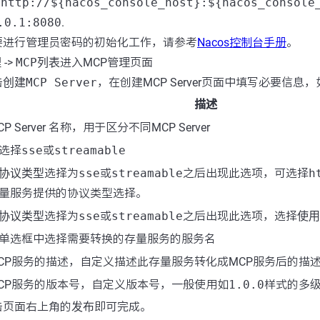
台
http://${nacos_console_host}:${nacos_console
.0.1:8080
.
要进行管理员密码的初始化工作，请参考
Nacos控制台手册
。
理
->
MCP列表
进入MCP管理页面
击
创建MCP Server
，在创建MCP Server页面中填写必要信息，
描述
CP Server 名称，用于区分不同MCP Server
选择
sse
或
streamable
协议类型
选择为
sse
或
streamable
之后出现此选项，可选择
h
量服务提供的协议类型选择。
协议类型
选择为
sse
或
streamable
之后出现此选项，选择
使用
单选框中选择需要转换的存量服务的服务名
CP服务的描述，自定义描述此存量服务转化成MCP服务后的描
CP服务的版本号，自定义版本号，一般使用如
1.0.0
样式的多
击页面右上角的
发布
即可完成。