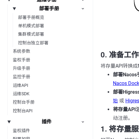
部署手册
部署手册概览
单机模式部署
集群模式部署
控制台独立部署
系统参数
0. 准备工作
鉴权手册
将存量API转换
升级手册
部署Naco
监控手册
Nacos Do
运维API
部署Higress
运维SDK
始
或
Higr
控制台手册
将存量API
控制台API
动注册。
插件
1. 将存量
鉴权插件
配置加密