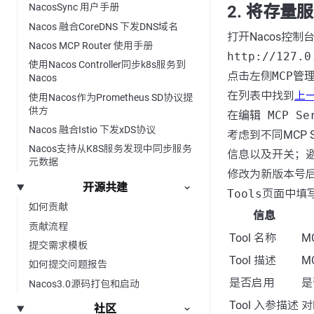
NacosSync 用户手册
2. 将存量
Nacos 融合CoreDNS 下发DNS域名
打开Nacos控制
Nacos MCP Router 使用手册
http://127.0
使用Nacos Controller同步k8s服务到
点击左侧
MCP管
Nacos
在列表中找到
上
使用Nacos作为Prometheus SD协议提
供方
在
编辑 MCP Se
Nacos 融合Istio 下发xDS协议
考虑到不同MCP
Nacos支持从K8S服务发现中同步服务
信息以及开关；
元数据
修改为新版本号
开源共建
Tools
页面中填
如何贡献
信息
贡献流程
Tool 名称
M
提交需求模板
Tool 描述
M
如何提交问题报告
是否启用
是
Nacos3.0源码打包和启动
Tool 入参描述
对
社区