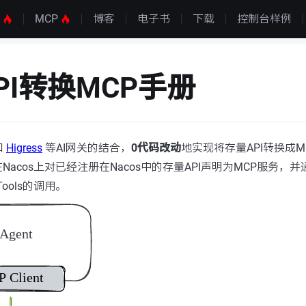
S
MCP
博客
电子书
下载
控制台样例
PI转换MCP手册
和
Higress
等AI网关的结合，
0代码改动
地实现将存量API转换成M
acos上对已经注册在Nacos中的存量API声明为MCP服务，并
ools的调用。