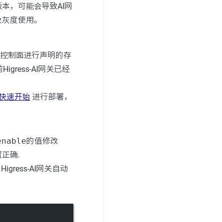
本，可能会导致AI网
及灰度使用。
作为控制面进行声明的存
ress-AI网关已经
es 快速开始
进行部署，
enable
的值修改
正确.
igress-AI网关自动