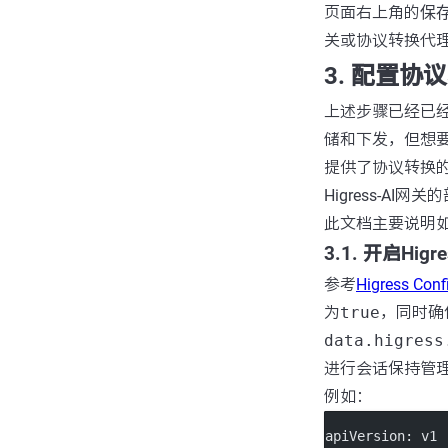
页面右上角的
保
关或协议转换代
3. 配置协
上述步骤已经已经将
储和下发，但想要
提供了协议转换
Higress-AI
此文档主要说明
3.1. 开启Hi
参考
Higress C
为
true
，同时确
data.higress
进行会话保持管
例如：
apiVersion
: 
v1