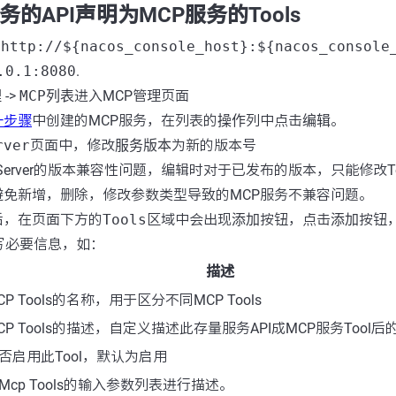
服务的API声明为MCP服务的Tools
台
http://${nacos_console_host}:${nacos_console
.0.1:8080
.
理
->
MCP列表
进入MCP管理页面
一步骤
中创建的MCP服务，在列表的
操作
列中点击
编辑
。
rver
页面中，修改
服务版本
为新的版本号
 Server的版本兼容性问题，编辑时对于已发布的版本，只能修改T
避免新增，删除，修改参数类型导致的MCP服务不兼容问题。
后，在页面下方的
Tools
区域中会出现
添加
按钮，点击
添加
按钮
写必要信息，如：
描述
CP Tools的名称，用于区分不同MCP Tools
CP Tools的描述，自定义描述此存量服务API成MCP服务Tool
否启用此Tool，默认为启用
Mcp Tools的输入参数列表进行描述。