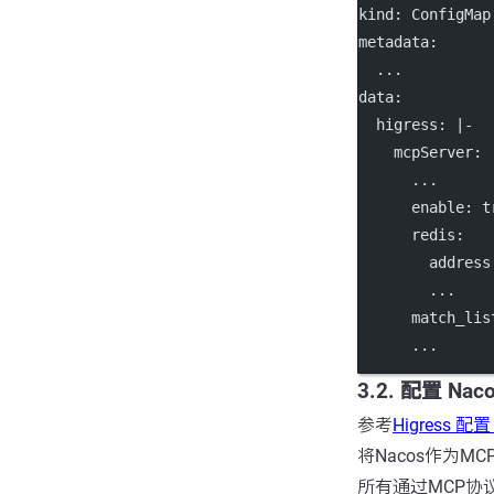
kind
: 
ConfigMap
metadata
:
...
data
:
higress
: 
|-
    mcpServer:
      ...
      enable: 
      redis:
        addres
        ...
      match_lis
      ...
3.2. 配置 Naco
参考
Higress 配置 
将Nacos作为MC
所有通过MCP协