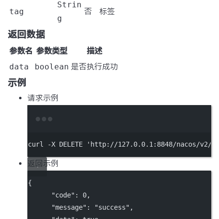
Strin
tag
否
标签
g
返回数据
参数名
参数类型
描述
data
boolean
是否执行成功
示例
请求示例
Terminal window
curl
-X
DELETE
'http://127.0.0.1:8848/nacos/v2/c
返回示例
{
"code"
: 
0
,
"message"
: 
"success"
,