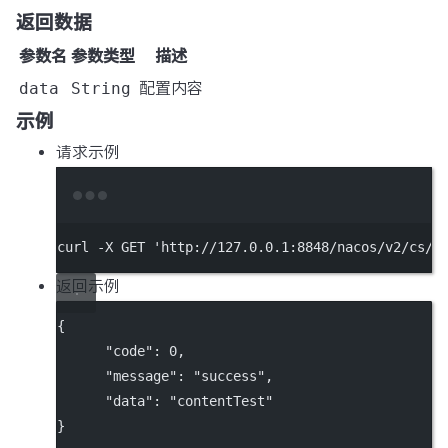
返回数据
参数名
参数类型
描述
data
String
配置内容
示例
请求示例
Terminal window
curl
-X
GET
'http://127.0.0.1:8848/nacos/v2/cs/c
返回示例
{
"code"
: 
0
,
"message"
: 
"success"
,
"data"
: 
"contentTest"
}