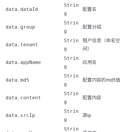
Strin
data.dataId
配置名
g
Strin
data.group
配置分组
g
Strin
租户信息（命名空
data.tenant
g
间）
Strin
data.appName
应用名
g
Strin
data.md5
配置内容的md5值
g
Strin
data.content
配置内容
g
Strin
data.srcIp
源ip
g
Strin