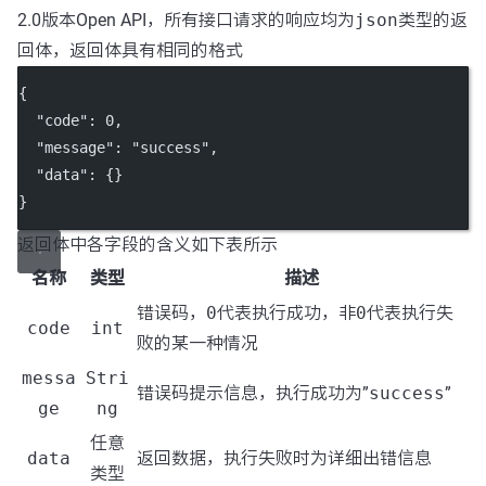
2.0版本Open API，所有接口请求的响应均为
json
类型的返
回体，返回体具有相同的格式
{
"code"
: 
0
,
"message"
: 
"success"
,
"data"
: {}
}
返回体中各字段的含义如下表所示
名称
类型
描述
错误码，
0
代表执行成功，非
0
代表执行失
code
int
败的某一种情况
messa
Stri
错误码提示信息，执行成功为”
success
”
ge
ng
任意
data
返回数据，执行失败时为详细出错信息
类型