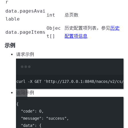
r
data.pagesAvai
int
总页数
lable
Objec
历史配置项列表，参见
历史
data.pageItems
t[]
配置项信息
示例
请求示例
Terminal window
curl
-X
GET
'http://127.0.0.1:8848/nacos/v2/cs/h
返回示例
{
"code"
: 
0
,
"message"
: 
"success"
,
"data"
: {