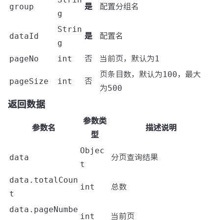
group
是
配置分组名
g
Strin
dataId
是
配置名
g
pageNo
int
否
当前页，默认为
1
页条目数，默认为
100
，最大
pageSize
int
否
为
500
返回数据
参数类
参数名
描述说明
型
Objec
data
分页查询结果
t
data.totalCoun
int
总数
t
data.pageNumbe
int
当前页