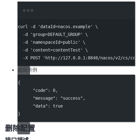
Terminal window
curl
-d
'dataId=nacos.example'
\
-d
'group=DEFAULT_GROUP'
\
-d
'namespaceId=public'
\
-d
'content=contentTest'
\
-X
POST
'http://127.0.0.1:8848/nacos/v2/cs/con
返回示例
{
"code"
: 
0
,
"message"
: 
"success"
,
"data"
: 
true
}
删除配置