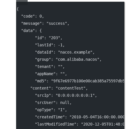
{
"code"
: 
0
,
"message"
: 
"success"
,
"data"
: {
"id"
: 
"203"
,
"lastId"
: 
-1
,
"dataId"
: 
"nacos.example"
,
"group"
: 
"com.alibaba.nacos"
,
"tenant"
: 
""
,
"appName"
: 
""
,
"md5"
: 
"9f67e6977b100e00cab385a75597db58
"content"
: 
"contentTest"
,
"srcIp"
: 
"0:0:0:0:0:0:0:1"
,
"srcUser"
: 
null
,
"opType"
: 
"I"
,
"createdTime"
: 
"2010-05-04T16:00:00.000+
"lastModifiedTime"
: 
"2020-12-05T01:48:03