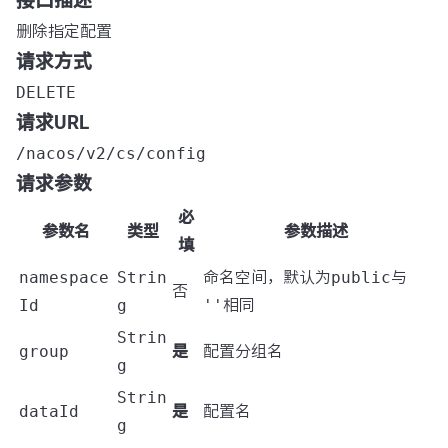
接口描述
删除指定配置
请求方式
DELETE
请求URL
/nacos/v2/cs/config
请求参数
必
参数名
类型
参数描述
填
namespace
Strin
命名空间，默认为
public
与
否
Id
g
''
相同
Strin
group
是
配置分组名
g
Strin
dataId
是
配置名
g