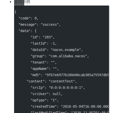
返回示例
{
"code"
: 
0
,
"message"
: 
"success"
,
"data"
: {
"id"
: 
"203"
,
"lastId"
: 
-1
,
"dataId"
: 
"nacos.example"
,
"group"
: 
"com.alibaba.nacos"
,
"tenant"
: 
""
,
"appName"
: 
""
,
"md5"
: 
"9f67e6977b100e00cab385a75597db58
"content"
: 
"contentTest"
,
"srcIp"
: 
"0:0:0:0:0:0:0:1"
,
"srcUser"
: 
null
,
"opType"
: 
"I"
,
"createdTime"
: 
"2010-05-04T16:00:00.000+
"lastModifiedTime"
: 
"2020-12-05T01:48:03