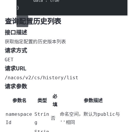
"data"
: 
true
}
查询配置历史列表
接口描述
获取指定配置的历史版本列表
请求方式
GET
请求URL
/nacos/v2/cs/history/list
请求参数
必
参数名
类型
参数描述
填
namespace
Strin
命名空间，默认为
public
与
否
Id
g
''
相同
Strin