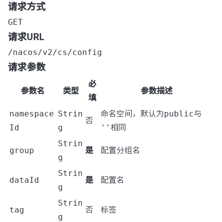
请求方式
GET
请求URL
/nacos/v2/cs/config
请求参数
必
参数名
类型
参数描述
填
namespace
Strin
命名空间，默认为
public
与
否
Id
g
''
相同
Strin
group
是
配置分组名
g
Strin
dataId
是
配置名
g
Strin
tag
否
标签
g