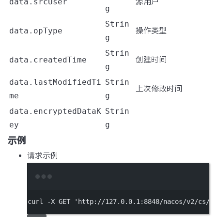
data.srcUser
源用户
g
Strin
data.opType
操作类型
g
Strin
data.createdTime
创建时间
g
data.lastModifiedTi
Strin
上次修改时间
me
g
data.encryptedDataK
Strin
ey
g
示例
请求示例
Terminal window
curl
-X
GET
'http://127.0.0.1:8848/nacos/v2/cs/h