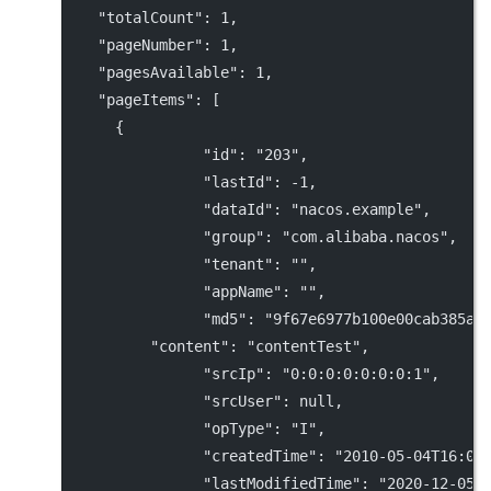
"totalCount"
: 
1
,
"pageNumber"
: 
1
,
"pagesAvailable"
: 
1
,
"pageItems"
: [
      {
"id"
: 
"203"
,
"lastId"
: 
-1
,
"dataId"
: 
"nacos.example"
,
"group"
: 
"com.alibaba.nacos"
,
"tenant"
: 
""
,
"appName"
: 
""
,
"md5"
: 
"9f67e6977b100e00cab385a7
"content"
: 
"contentTest"
,
"srcIp"
: 
"0:0:0:0:0:0:0:1"
,
"srcUser"
: 
null
,
"opType"
: 
"I"
,
"createdTime"
: 
"2010-05-04T16:00
"lastModifiedTime"
: 
"2020-12-05T