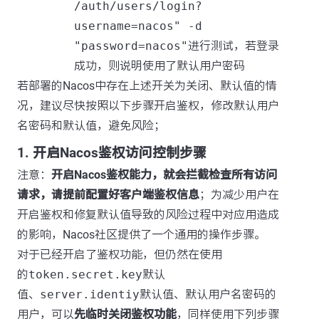
/auth/users/login?
username=nacos" -d
"password=nacos"
进行测试，若登录
成功，则说明使用了默认用户密码
若部署的Nacos中存在上述开关为关闭、默认值的情
况，建议尽快按照以下步骤开启鉴权，修改默认用户
名密码和默认值，避免风险；
1. 开启Nacos鉴权访问控制步骤
注意：
开启Nacos鉴权能力，就会拦截检查所有访问
请求，请提前配置好客户端鉴权信息
；为减少用户在
开启鉴权和修复默认值导致的风险过程中对应用造成
的影响，Nacos社区提供了一个通用的操作步骤。
对于已经开启了鉴权功能，但仍然在使用
的
token.secret.key
默认
值、
server.identiy
默认值、默认用户名密码的
用户，可以
先临时关闭鉴权功能
，同样使用下列步骤