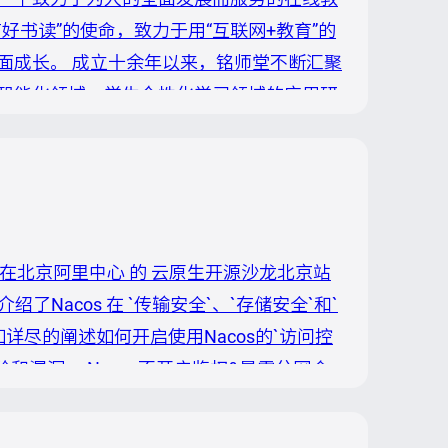
书读”的使命，致力于用“互联网+教育”的
面成长。 成立十余年以来，铭师堂不断汇聚
智能化领域、学生个性化学习领域的应用研
生”，在教育信息化 2.0 趋势下，致力于
与学校携手共建互联网学习空间，为学校与
六）在北京阿里中心 的 云原生开源沙龙北京站
介绍了Nacos 在 `传输安全`、`存储安全`和`
详尽的阐述如何开启使用Nacos的`访问控
险和漏洞。 Nacos不开启鉴权&暴露公网会
公网情况下，如果不开启Nacos的鉴权能力