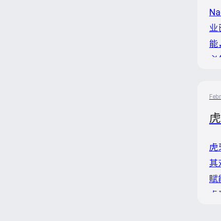
N
业
能
必
的
验
Febr
定
虎
虎
其
赋
虎
享