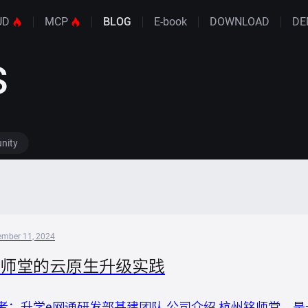
UD
MCP
BLOG
E-book
DOWNLOAD
DE
s
nity
ember 11, 2024
师堂的云原生升级实践
者：升学e网通研发部基建团队 公司介绍 杭州铭师堂，