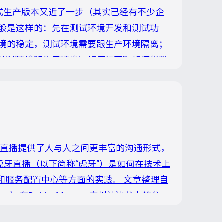
cos离正式生产版本又近了一步（其实已经有不少企
般是这样的：先在测试环境开发和测试功
境的稳定，测试环境需要跟生产环境隔离；
测试环境和生产环境）如何隔离？如何优雅
隔离问题，向大家介绍阿里在这方面的实践经
境。 环境这个词目前还没有一个比较统一的
，直播提供了人与人之间更丰富的沟通形式，
虎牙直播（以下简称“虎牙”）是如何在技术上
B和服务配置中心等方面的实践。 文章整理自
）在Dubbo Meetup 广州站沙龙上的分
cos DNSF的技术价值和应用场景 服务注