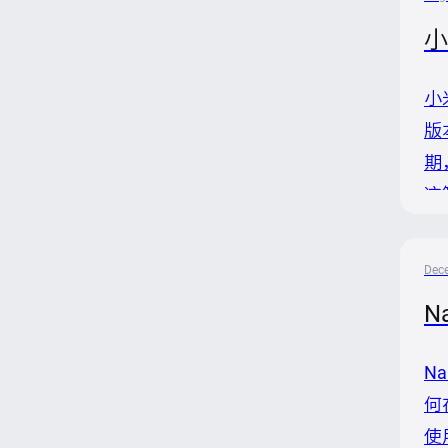
小
小
版
期
这
题
元
Dec
N
N
何
使