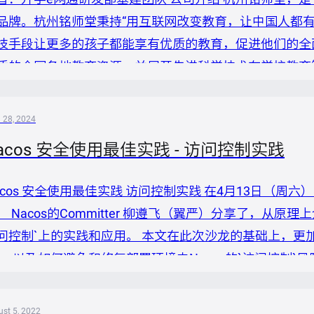
品牌。杭州铭师堂秉持“用互联网改变教育，让中国人都有好
技手段让更多的孩子都能享有优质的教育，促进他们的全
质的全国各地教育资源，并展开先进科学技术在学校教育
。杭州铭师堂始终坚守使命，持续创新，“赋能学校、培养学
进线上教育与线下教育的高度融合，以学校为核心场景，
l 28, 2024
生提供学习解决方案，极大促...
acos 安全使用最佳实践 - 访问控制实践
acos 安全使用最佳实践 访问控制实践 在4月13日（周
， Nacos的Committer 柳遵飞（翼严）分享了，从原理上
问控制`上的实践和应用。 本文在此次沙龙的基础上，更加
`、以及如何避免和修复部署环境中Nacos的`访问控制`风
致风险 Nacos属于内网核心组件不建议暴露公网，在暴露
访问控制）或者 开启鉴权但使用默认密钥（密码/token...
st 5, 2022