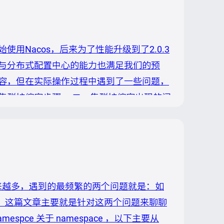
始使用Nacos，后来为了性能升级到了2.0.3
与分布式配置中心的能力也满足我们的预
容，但在实际操作过程中遇到了一些问题，
集群扩缩容步骤。 二、集群扩缩容出现的问
新部署的节点和原有的一个节点的集群管理中的
现这两个节点无法使用2.x版本的...
s 的企业越来越多，遇到的最频繁的两个问题就是：如
oint。这篇文章主要就是针对这两个问题来聊聊
spce 关于 namespace ，以下主要从