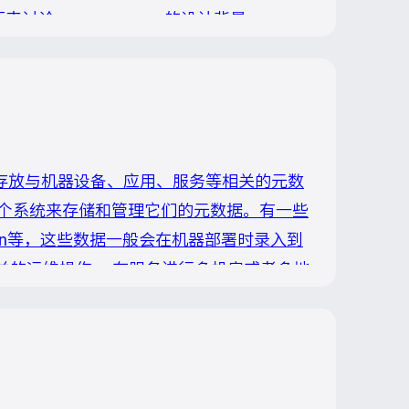
方面来讨论。 namespace 的设计背景
户数据(配置和服务)隔离的。即： 从一个租户(用
用于存放与机器设备、应用、服务等相关的元数
个系统来存储和管理它们的元数据。有一些
ion等，这些数据一般会在机器部署时录入到
关的运维操作。 在服务进行多机房或者多地
机房间的典型网络延迟在1ms左右，而跨城
然的一个想法就是能不能让服务消费者和服