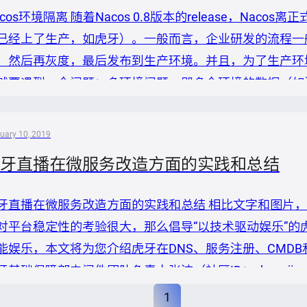
acos环境隔离 随着Nacos 0.8版本的release，Na
已经上了生产，如虎牙）。一般而言，企业研发的流程一
，然后再灰度，最后发布到生产环境。并且，为了生产环
然要遇到一个问题：多环境问题，即多个环境的数据（如
隔离（不需要用户做任何改动）。下文将就Nacos环境
。 什么是环境？ 说到环境隔离，首先应该搞清楚什么环
uary 10, 2019
义，有些公...
牙直播在微服务改造方面的实践和总结
牙直播在微服务改造方面的实践和总结 相比文字和图片
对平台稳定性的考验很大，那么倡导“以技术驱动娱乐”的
能娱乐，本文将为您介绍虎牙在DNS、服务注册、CMD
牙基础保障部中间件团队负责人张波（社区ID：zhangjimmy
，阿里巴巴中间件授权发布，分享议题如下： 为什么选用Na
1