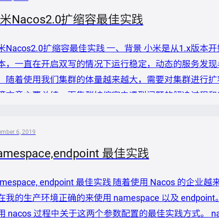
米Nacos2.0扩缩容最佳实践
米Nacos2.0扩缩容最佳实践 一、背景 小米是从1.x版本开
本，一直在开启双写的情况下运行稳定，动态的服务发现
，随着使用我们集群的体量越来越大，需要对集群进行扩
篇文章主要总结一下集群扩缩容中遇到问题的解决过程和
 (一) 发现服务降级问题 我们在进行扩容的过程中发现
数据出现了 readyToUpgrade: false，并且经过测试发
ember 6, 2019
amespace,endpoint 最佳实践
amespace, endpoint 最佳实践 随着使用 Naco
在我的生产环境正确的来使用 namespace 以及 endp
用 nacos 过程中关于这两个参数配置的最佳实践方式。 name