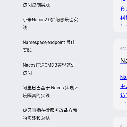
访问控制实践
育
科
小米Nacos2.0扩缩容最佳实
优
践
究
Namespace,endpoint 最佳
促
Apri
实践
学
N
Nacos打通CMDB实现就近
访问
N
中
阿里巴巴基于 Nacos 实现环
访
境隔离的实践
制
虎牙直播在微服务改造方面
导
的实践和总结
（
Augu