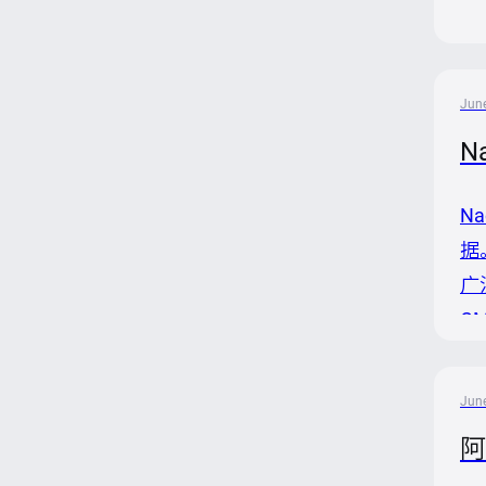
n
n
户.
June
N
N
据
广
C
域
市
June
务
阿