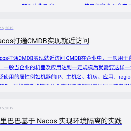
amespace 的设计背景 和 namespace 的最佳实践 两个
amespace 的设计是 nacos 基于此做多环境以及多租
..
 6, 2019
acos打通CMDB实现就近访问
acos打通CMDB实现就近访问 CMDB在企业中，一般
。一般当企业的机器及应用达到一定规模后就需要这样一
泛使用的属性例如机器的IP、主机名、机房、应用、reg
MDB，运维或者监控平台会使用这些数据进行展示或者相
部署时，跨地域的服务访问往往延迟较高，一个城市内的
的网络延迟，例如上海到北京大概为30ms。此时自然而
 5, 2019
提供者进行同地域访问。阿...
里巴巴基于 Nacos 实现环境隔离的实践