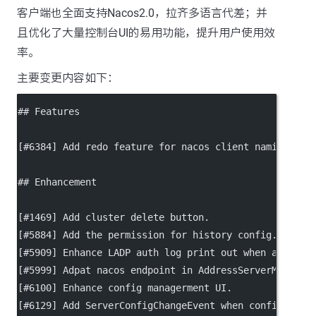
客户端也全面支持Nacos2.0，拉齐多语言代差；并
且优化了大量控制台UI的易用功能，提升用户使用效
率。
主要变更内容如下：
## Features
[#6384] Add redo feature for nacos client naming.
## Enhancement
[#1469] Add cluster delete button.
[#5884] Add the permission for history config.
[#5909] Enhance LADP auth log print out when auth ch
[#5999] Adpat nacos endpoint in AddressServerMemberL
[#6100] Enhance config managerment UI.
[#6129] Add ServerConfigChangeEvent when config file