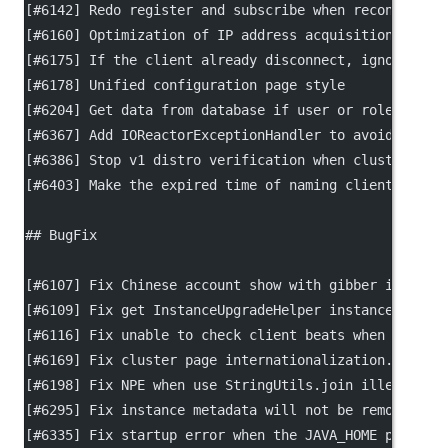
[#6142] Redo register and subscribe when reconnectio
[#6160] Optimization of IP address acquisition metho
[#6175] If the client already disconnect, ignore thi
[#6178] Unified configuration page style
[#6204] Get data from database if user or role info 
[#6367] Add IOReactorExceptionHandler to avoid IORea
[#6386] Stop v1 distro verification when cluster upg
[#6403] Make the expired time of naming client be co
## BugFix
[#6107] Fix Chinese account show with gibber in home
[#6109] Fix get InstanceUpgradeHelper instance error
[#6116] Fix unable to check client beats when regist
[#6169] Fix cluster page internationalization.
[#6198] Fix NPE when use StringUtils.join illegal.
[#6295] Fix instance metadata will not be removed fo
[#6335] Fix startup error when the JAVA_HOME path co