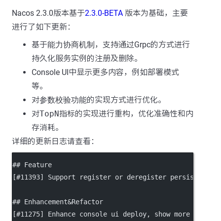
Nacos 2.3.0版本基于
2.3.0-BETA
版本为基础，主要
进行了如下更新：
基于
能力协商机制
，支持通过Grpc的方式进行
持久化服务实例的注册及删除。
Console UI中显示更多内容，例如部署模式
等。
对
参数校验功能
的实现方式进行优化。
对
TopN
指标的实现进行重构，优化准确性和内
存消耗。
详细的更新日志请查看：
## Feature
[
#11393
] Support register or deregister persistent i
## Enhancement&Refactor
[
#11275
] Enhance console ui deploy, show more inform