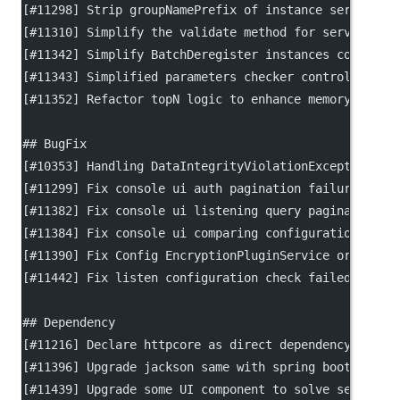
[
#11298
] Strip groupNamePrefix of instance serviceNa
[
#11310
] Simplify the validate method for serviceinf
[
#11342
] Simplify BatchDeregister instances conditio
[
#11343
] Simplified parameters checker control logic
[
#11352
] Refactor topN logic to enhance memory usage
## BugFix
[
#10353
] Handling DataIntegrityViolationException an
[
#11299
] Fix console ui auth pagination failure.
[
#11382
] Fix console ui listening query pagination f
[
#11384
] Fix console ui comparing configuration fail
[
#11390
] Fix Config EncryptionPluginService order pr
[
#11442
] Fix listen configuration check failed witho
## Dependency
[
#11216
] Declare httpcore as direct dependency to fi
[
#11396
] Upgrade jackson same with spring boot depen
[
#11439
] Upgrade some UI component to solve security