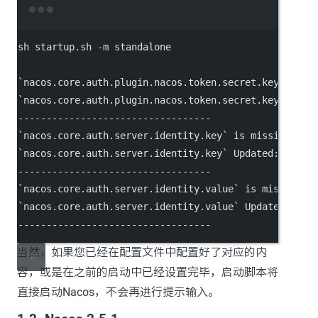
Terminal window
sh
startup.sh
-m
standalone
`
nacos.core.auth.plugin.nacos.token.secret.key
`
is
m
`
nacos.core.auth.plugin.nacos.token.secret.key
`
Upda
----------------------------------
`
nacos.core.auth.server.identity.key
`
is
missing,
pl
`
nacos.core.auth.server.identity.key
`
Updated:
----------------------------------
`
nacos.core.auth.server.identity.value
`
is
missing,
`
nacos.core.auth.server.identity.value
`
Updated:
----------------------------------
当然，如果您已经在配置文件中配置好了对应的内
容，或是在之前的启动中已经设置完毕，启动脚本将
直接启动Nacos，不会再进行提示输入。