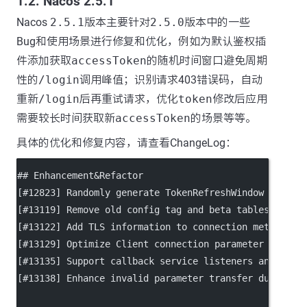
1.2. Nacos 2.5.1
Nacos
2.5.1
版本主要针对
2.5.0
版本中的一些
Bug和使用场景进行修复和优化，例如为默认鉴权插
件添加获取
accessToken
的随机时间窗口避免周期
性的
/login
调用峰值；识别请求403错误码，自动
重新
/login
后再重试请求，优化
token
修改后应用
需要较长时间获取新
accessToken
的场景等等。
具体的优化和修复内容，请查看ChangeLog：
## Enhancement&Refactor
[
#12823
] Randomly generate TokenRefreshWindow for de
[
#13119
] Remove old config tag and beta tables, usin
[
#13122
] Add TLS information to connection meta so t
[
#13129
] Optimize Client connection parameter config
[
#13135
] Support callback service listeners anyway w
[
#13138
] Enhance invalid parameter transfer during N