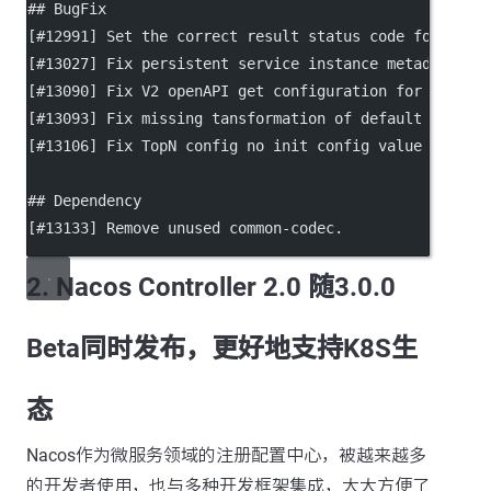
## BugFix
[
#12991
] Set the correct result status code for Dist
[
#13027
] Fix persistent service instance metadata wi
[
#13090
] Fix V2 openAPI get configuration for specif
[
#13093
] Fix missing tansformation of default namesp
[
#13106
] Fix TopN config no init config value in ser
## Dependency
[
#13133
] Remove unused common-codec.
2. Nacos Controller 2.0 随3.0.0
Beta同时发布，更好地支持K8S生
态
Nacos作为微服务领域的注册配置中心，被越来越多
的开发者使用，也与多种开发框架集成，大大方便了