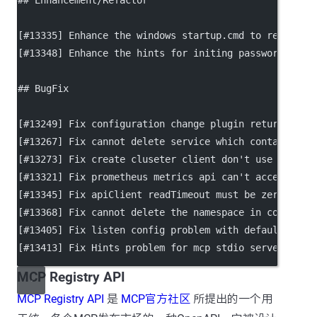
## Enhancement/Refactor
[
#13335
] Enhance the windows startup.cmd to reduce d
[
#13348
] Enhance the hints for initing password.
## BugFix
[
#13249
] Fix configuration change plugin return inco
[
#13267
] Fix cannot delete service which contains il
[
#13273
] Fix create cluseter client don't use 
`nacos
[
#13321
] Fix prometheus metrics api can't accept pro
[
#13345
] Fix apiClient readTimeout must be zero.
[
#13368
] Fix cannot delete the namespace in console 
[
#13405
] Fix listen config problem with default name
[
#13413
] Fix Hints problem for mcp stdio server.
MCP Registry API
MCP Registry API
是
MCP官方社区
所提出的一个用