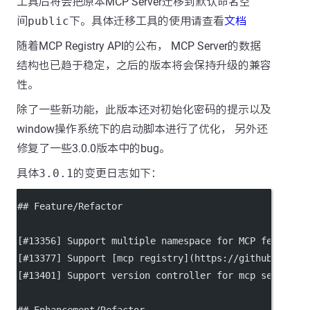
工具后将会把原本MCP Server迁移到默认命名空
间
public
下。具体迁移工具的使用请查看
文档
随着MCP Registry API的公布， MCP Server的数据
结构也已趋于稳定，之后的版本将会保持升级的兼容
性。
除了一些新功能，此版本还对初始化密码的提示以及
window操作系统下的启动脚本进行了优化， 另外还
修复了一些3.0.0版本中的bug。
具体
3.0.1
的变更日志如下：
## Feature/Refactor
[
#13356
] Support multiple namespace for MCP feature.
[
#13377
] Support [
mcp registry
](
https://github.com/m
[
#13401
] Support version controller for mcp server.