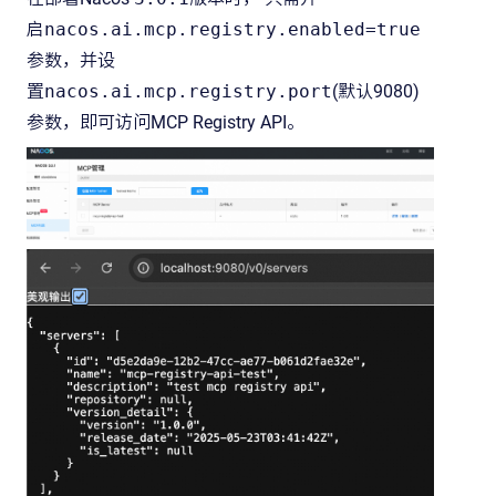
启
nacos.ai.mcp.registry.enabled=true
参数，并设
置
nacos.ai.mcp.registry.port
(默认9080)
参数，即可访问MCP Registry API。