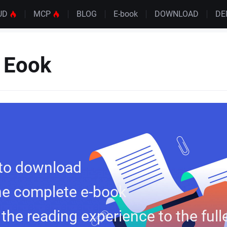
UD
MCP
BLOG
E-book
DOWNLOAD
DE
 Eook
 to download
he complete e-book
 the reading experience to the full