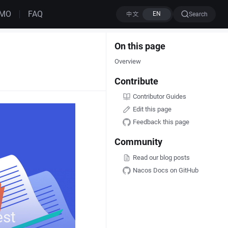
MO
FAQ
Search
On this page
Overview
Contribute
Contributor Guides
Edit this page
Feedback this page
Community
Read our blog posts
Nacos Docs on GitHub
est