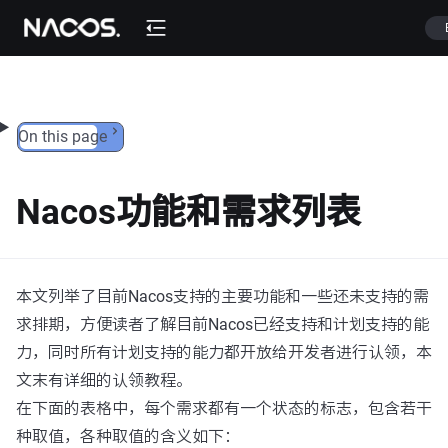
Skip to content
On this page
Nacos功能和需求列表
本文列举了目前Nacos支持的主要功能和一些还未支持的需
求排期，方便读者了解目前Nacos已经支持和计划支持的能
力，同时所有计划支持的能力都开放给开发者进行认领，本
文末有详细的认领教程。
在下面的表格中，每个需求都有一个状态的标志，包含若干
种取值，各种取值的含义如下：