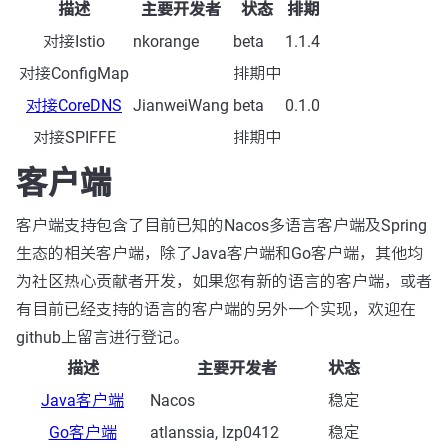
描述
主要开发者
状态
排期
对接Istio
nkorange
beta
1.1.4
对接ConfigMap
排期中
对接CoreDNS
JianweiWang
beta
0.1.0
对接SPIFFE
排期中
客户端
客户端支持包含了目前已知的Nacos多语言客户端及Spring
生态的相关客户端，除了Java客户端和Go客户端，其他均
为社区热心贡献者开发，如果您有新的语言的客户端，或者
有目前已经支持的语言的客户端的另外一个实现，欢迎在
github上留言进行登记。
描述
主要开发者
状态
Java客户端
Nacos
稳定
Go客户端
atlanssia, lzp0412
稳定