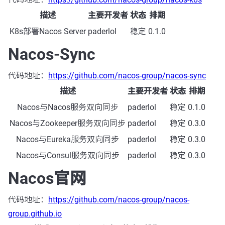
描述
主要开发者
状态
排期
K8s部署Nacos Server
paderlol
稳定
0.1.0
Nacos-Sync
代码地址：
https://github.com/nacos-group/nacos-sync
描述
主要开发者
状态
排期
Nacos与Nacos服务双向同步
paderlol
稳定
0.1.0
Nacos与Zookeeper服务双向同步
paderlol
稳定
0.3.0
Nacos与Eureka服务双向同步
paderlol
稳定
0.3.0
Nacos与Consul服务双向同步
paderlol
稳定
0.3.0
Nacos官网
代码地址：
https://github.com/nacos-group/nacos-
group.github.io