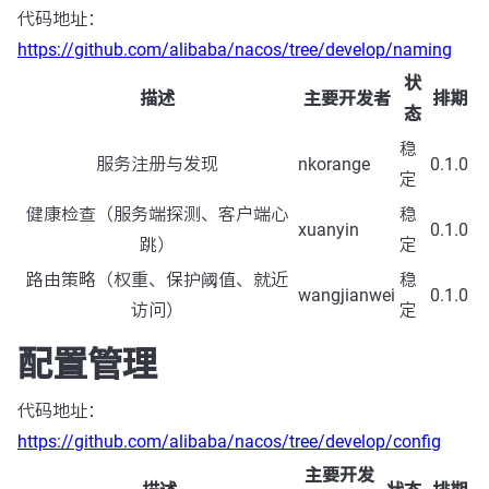
代码地址：
https://github.com/alibaba/nacos/tree/develop/naming
状
描述
主要开发者
排期
态
稳
服务注册与发现
nkorange
0.1.0
定
健康检查（服务端探测、客户端心
稳
xuanyin
0.1.0
跳）
定
路由策略（权重、保护阈值、就近
稳
wangjianwei
0.1.0
访问）
定
配置管理
代码地址：
https://github.com/alibaba/nacos/tree/develop/config
主要开发