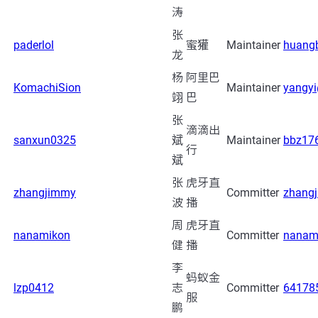
涛
张
paderlol
蜜獾
Maintainer
huang
龙
杨
阿里巴
KomachiSion
Maintainer
yangy
翊
巴
张
滴滴出
sanxun0325
斌
Maintainer
bbz17
行
斌
张
虎牙直
zhangjimmy
Committer
zhang
波
播
周
虎牙直
nanamikon
Committer
nanam
健
播
李
蚂蚁金
lzp0412
志
Committer
64178
服
鹏