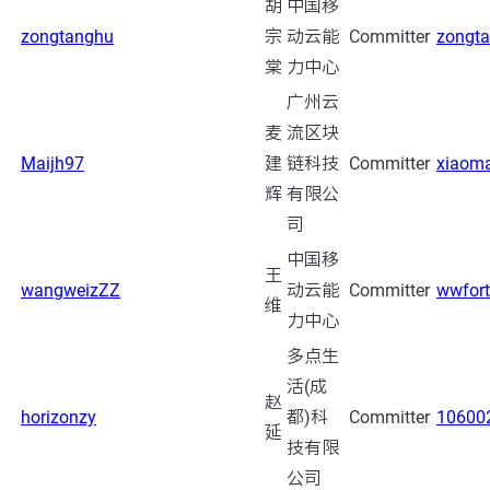
胡
中国移
zongtanghu
宗
动云能
Committer
zongt
棠
力中心
广州云
麦
流区块
Maijh97
建
链科技
Committer
xiaom
辉
有限公
司
中国移
王
wangweizZZ
动云能
Committer
wwfor
维
力中心
多点生
活(成
赵
horizonzy
都)科
Committer
10600
延
技有限
公司