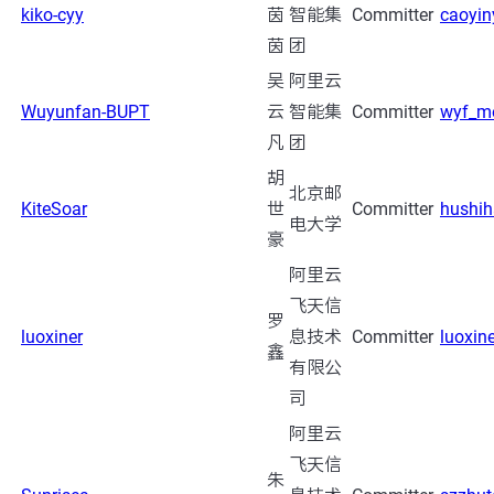
kiko-cyy
茵
智能集
Committer
caoyi
茵
团
吴
阿里云
Wuyunfan-BUPT
云
智能集
Committer
wyf_m
凡
团
胡
北京邮
KiteSoar
世
Committer
hushi
电大学
豪
阿里云
飞天信
罗
luoxiner
息技术
Committer
luoxi
鑫
有限公
司
阿里云
飞天信
朱