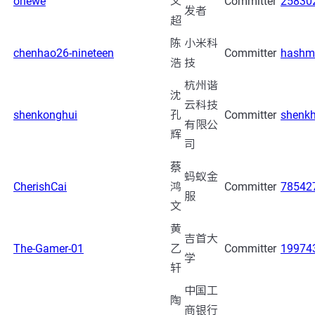
onewe
文
Committer
25830
发者
超
陈
小米科
chenhao26-nineteen
Committer
hashm
浩
技
杭州谐
沈
云科技
shenkonghui
孔
Committer
shenk
有限公
辉
司
蔡
蚂蚁金
CherishCai
鸿
Committer
78542
服
文
黄
吉首大
The-Gamer-01
乙
Committer
19974
学
轩
中国工
陶
商银行