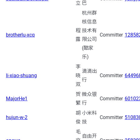
立
巴
杭州群
核信息
程
技术有
brotherlu-xcq
Committer
12858
露
限公司
(酷家
乐)
李
滴滴出
li-xiao-shuang
晓
Committer
64496
行
双
贺
微众银
MajorHe1
Committer
60102
繁
行
胡
小米科
hujun-w-2
Committer
51083
俊
技
毛
自由开