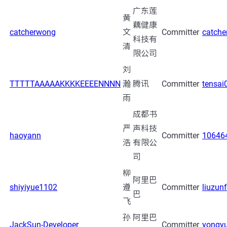
广东莲
黄
藕健康
catcherwong
文
Committer
catch
科技有
清
限公司
刘
TTTTTAAAAAKKKKEEEENNNN
瀚
腾讯
Committer
tensai
雨
成都书
严
声科技
haoyann
Committer
10646
浩
有限公
司
柳
阿里巴
shiyiyue1102
遵
Committer
liuzun
巴
飞
孙
阿里巴
JackSun-Developer
Committer
yongyu