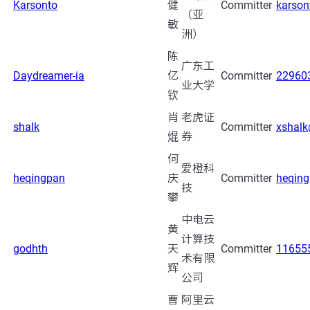
Karsonto
健
Committer
karso
（亚
敏
洲）
陈
广东工
Daydreamer-ia
亿
Committer
22960
业大学
钦
肖
老虎证
shalk
Committer
xshal
焜
券
何
爱橙科
heqingpan
庆
Committer
heqin
技
攀
中电云
黄
计算技
godhth
天
Committer
11655
术有限
辉
公司
曹
阿里云