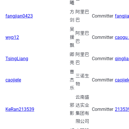
曦
方
阿里巴
fangjian0423
Committer
fangji
剑
巴
吴
阿里巴
wyp12
援
Committer
caogu
巴
飘
卿
阿里巴
TsingLiang
Committer
qingli
亮
巴
曹
三诺生
caojiele
杰
Committer
caoji
物
乐
云南盛
邪
达实业
KeRan213539
Committer
21353
影
集团有
限公司