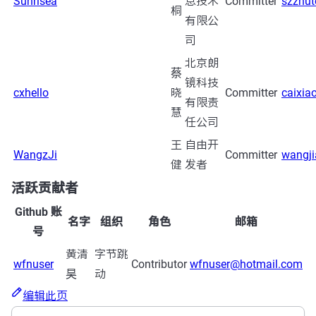
Sunrisea
息技术
Committer
szzhu
桐
有限公
司
北京朗
蔡
镜科技
cxhello
晓
Committer
caixi
有限责
慧
任公司
王
自由开
WangzJi
Committer
wangj
健
发者
活跃贡献者
Github 账
名字
组织
角色
邮箱
号
黄清
字节跳
wfnuser
Contributor
wfnuser@hotmail.com
昊
动
编辑此页