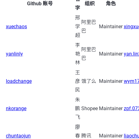
Github 账号
组织
角色
字
邢
阿里巴
xuechaos
学
Maintainer
xingxu
巴
超
李
阿里巴
yanlinly
艳
Maintainer
yan.l
巴
林
王
loadchange
彦
饿了么
Maintainer
wym17
民
朱
nkorange
鹏
Shopee
Maintainer
zpf.0
飞
廖
chuntaojun
春
腾讯
Maintainer
liaoch