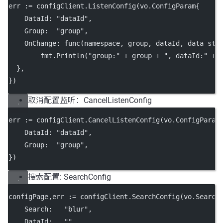
err 
:=
 configClient.
ListenConfig
(vo.ConfigParam{
    DataId: 
"dataId"
,
    Group:  
"group"
,
    OnChange: 
func
(namespace, group, dataId, data 
str
        fmt.
Println
(
"group:"
+
 group 
+
", dataId:"
+
 
  },
})
取消配置监听：CancelListenConfig
err 
:=
 configClient.
CancelListenConfig
(vo.ConfigParam
    DataId: 
"dataId"
,
    Group:  
"group"
,
})
搜索配置: SearchConfig
configPage,err 
:=
 configClient.
SearchConfig
(vo.Search
    Search:   
"blur"
,
    DataId:   
""
,