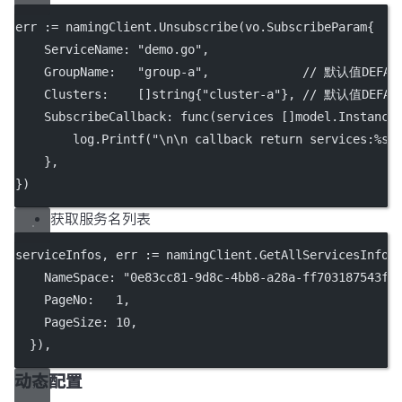
err 
:=
 namingClient.
Unsubscribe
(vo.SubscribeParam{
    ServiceName: 
"demo.go"
,
    GroupName:   
"group-a"
,             
// 默认值DEFAUL
    Clusters:    []
string
{
"cluster-a"
}, 
// 默认值DEFAU
    SubscribeCallback: 
func
(services []model.Instance
        log.
Printf
(
"
\n\n
 callback return services:
%s
    },
})
获取服务名列表
serviceInfos, err 
:=
 namingClient.
GetAllServicesInfo
(
    NameSpace: 
"0e83cc81-9d8c-4bb8-a28a-ff703187543f"
    PageNo:   
1
,
    PageSize: 
10
,
  }),
动态配置