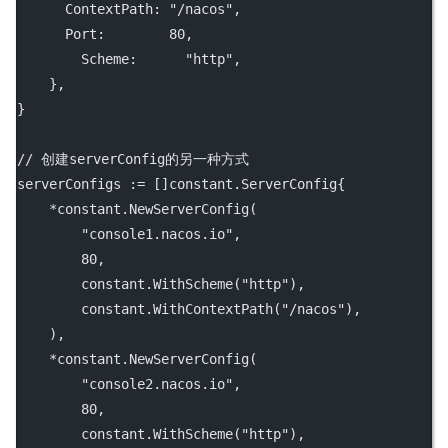
      ContextPath: 
"/nacos"
,
      Port:        
80
,
        Scheme:      
"http"
,
    },
}
// 创建serverConfig的另一种方式
serverConfigs 
:=
 []constant.ServerConfig{
*
constant.
NewServerConfig
(
"console1.nacos.io"
,
80
,
        constant.
WithScheme
(
"http"
),
        constant.
WithContextPath
(
"/nacos"
),
    ),
*
constant.
NewServerConfig
(
"console2.nacos.io"
,
80
,
        constant.
WithScheme
(
"http"
),