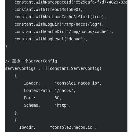
    constant.
WithNamespaceId
(
"e525eafa-f7d7-4029-83d9
    constant.
WithTimeoutMs
(
5000
),
    constant.
WithNotLoadCacheAtStart
(
true
),
    constant.
WithLogDir
(
"/tmp/nacos/log"
),
    constant.
WithCacheDir
(
"/tmp/nacos/cache"
),
    constant.
WithLogLevel
(
"debug"
),
)
// 至少一个ServerConfig
serverConfigs 
:=
 []constant.ServerConfig{
    {
        IpAddr:      
"console1.nacos.io"
,
        ContextPath: 
"/nacos"
,
        Port:        
80
,
        Scheme:      
"http"
,
    },
    {
      IpAddr:      
"console2.nacos.io"
,