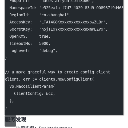
  Endpoint:    
"nacos.aliyun.com:8080"
,
  NamespaceId: 
"e525eafa-f7d7-4029-83d9-008937f9d468"
  RegionId:    
"cn-shanghai"
,
  AccessKey:   
"LTAI4G8KxxxxxxxxxxxxxbwZLBr"
,
  SecretKey:   
"n5jTL9YxxxxxxxxxxxxaxmPLZV9"
,
  OpenKMS:     
true
,
  TimeoutMs:   
5000
,
  LogLevel:    
"debug"
,
}
// a more graceful way to create config client
client, err 
:=
 clients.
NewConfigClient
(
  vo.NacosClientParam{
    ClientConfig: 
&
cc,
  },
)
服务发现