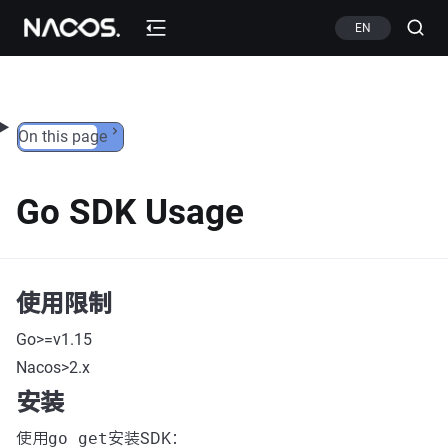
Skip to content
EN
On this page
Go SDK Usage
使用限制
Go>=v1.15
Nacos>2.x
安装
使用
go get
安装SDK：