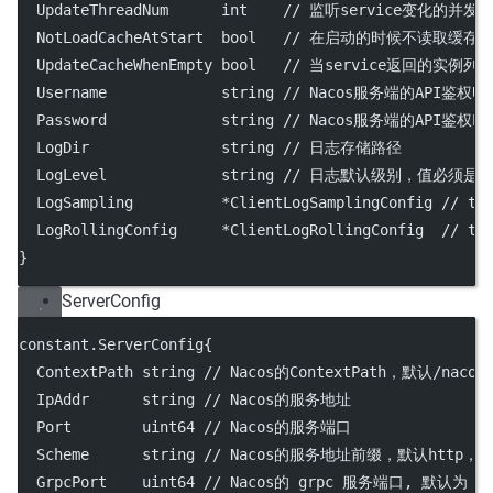
  UpdateThreadNum      
int
// 监听service变化的并发
  NotLoadCacheAtStart  
bool
// 在启动的时候不读取缓存在Ca
  UpdateCacheWhenEmpty 
bool
// 当service返回的实
  Username             
string
// Nacos服务端的API鉴权Use
  Password             
string
// Nacos服务端的API鉴权Pas
  LogDir               
string
// 日志存储路径
  LogLevel             
string
// 日志默认级别，值必须是：deb
  LogSampling          
*
ClientLogSamplingConfig 
// th
  LogRollingConfig     
*
ClientLogRollingConfig  
// th
}
ServerConfig
constant.ServerConfig{
  ContextPath 
string
// Nacos的ContextPath，默认/na
  IpAddr      
string
// Nacos的服务地址
  Port        
uint64
// Nacos的服务端口
  Scheme      
string
// Nacos的服务地址前缀，默认http，
  GrpcPort    
uint64
// Nacos的 grpc 服务端口, 默认为 