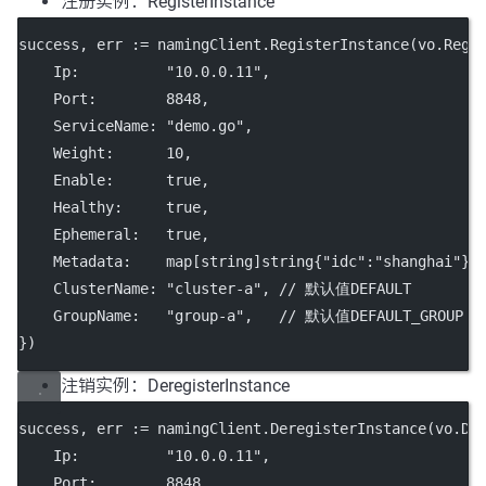
注册实例：RegisterInstance
success, err 
:=
 namingClient.
RegisterInstance
(vo.Regi
    Ip:          
"10.0.0.11"
,
    Port:        
8848
,
    ServiceName: 
"demo.go"
,
    Weight:      
10
,
    Enable:      
true
,
    Healthy:     
true
,
    Ephemeral:   
true
,
    Metadata:    
map
[
string
]
string
{
"idc"
:
"shanghai"
},
    ClusterName: 
"cluster-a"
, 
// 默认值DEFAULT
    GroupName:   
"group-a"
,   
// 默认值DEFAULT_GROUP
})
注销实例：DeregisterInstance
success, err 
:=
 namingClient.
DeregisterInstance
(vo.De
    Ip:          
"10.0.0.11"
,
    Port:        
8848
,