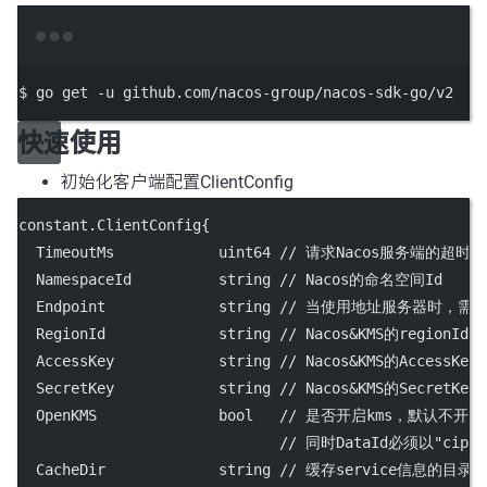
Terminal window
$
go
get
-u
github.com/nacos-group/nacos-sdk-go/v2
快速使用
初始化客户端配置ClientConfig
constant.ClientConfig{
  TimeoutMs            
uint64
// 请求Nacos服务端的超时时
  NamespaceId          
string
// Nacos的命名空间Id
  Endpoint             
string
// 当使用地址服务器时，需要该配置. 
  RegionId             
string
// Nacos&KMS的regio
  AccessKey            
string
// Nacos&KMS的Acces
  SecretKey            
string
// Nacos&KMS的Secre
  OpenKMS              
bool
// 是否开启kms，默认不开启，kms
// 同时DataId必须以"ci
  CacheDir             
string
// 缓存service信息的目