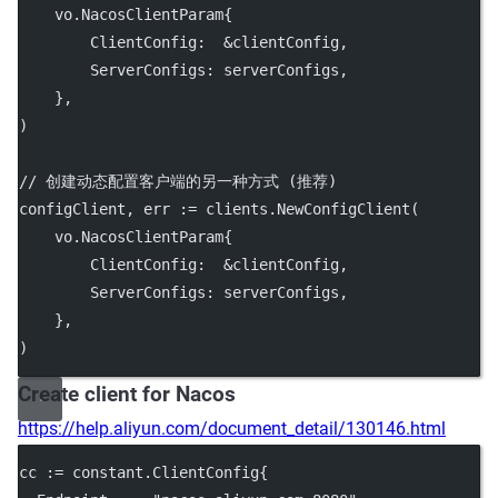
    vo.NacosClientParam{
        ClientConfig:  
&
clientConfig,
        ServerConfigs: serverConfigs,
    },
)
// 创建动态配置客户端的另一种方式 (推荐)
configClient, err 
:=
 clients.
NewConfigClient
(
    vo.NacosClientParam{
        ClientConfig:  
&
clientConfig,
        ServerConfigs: serverConfigs,
    },
)
Create client for Nacos
https://help.aliyun.com/document_detail/130146.html
cc 
:=
 constant.ClientConfig{