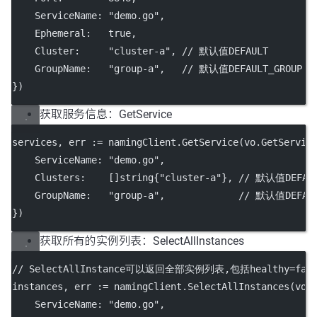
    ServiceName: 
"demo.go"
,
    Ephemeral:   
true
,
    Cluster:     
"cluster-a"
, 
// 默认值DEFAULT
    GroupName:   
"group-a"
,   
// 默认值DEFAULT_GROUP
})
获取服务信息：GetService
services, err 
:=
 namingClient.
GetService
(vo.GetServic
    ServiceName: 
"demo.go"
,
    Clusters:    []
string
{
"cluster-a"
}, 
// 默认值DEFAU
    GroupName:   
"group-a"
,             
// 默认值DEFAUL
})
获取所有的实例列表：SelectAllInstances
// SelectAllInstance可以返回全部实例列表,包括healthy=false,
instances, err 
:=
 namingClient.
SelectAllInstances
(vo.
    ServiceName: 
"demo.go"
,