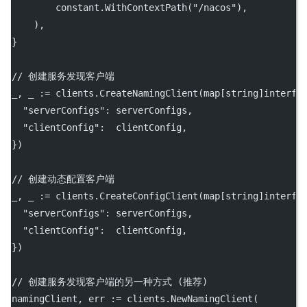
        constant.
WithContextPath
(
"/nacos"
),
    ),
}
// 创建服务发现客户端
_, _ 
:=
 clients.
CreateNamingClient
(
map
[
string
]
interfa
"serverConfigs"
: serverConfigs,
"clientConfig"
:  clientConfig,
})
// 创建动态配置客户端
_, _ 
:=
 clients.
CreateConfigClient
(
map
[
string
]
interfa
"serverConfigs"
: serverConfigs,
"clientConfig"
:  clientConfig,
})
// 创建服务发现客户端的另一种方式 (推荐)
namingClient, err 
:=
 clients.
NewNamingClient
(