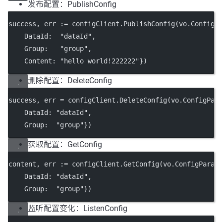
发布配置：PublishConfig
success, err 
:=
 configClient.
PublishConfig
(vo.ConfigP
    DataId:  
"dataId"
,
    Group:   
"group"
,
    Content: 
"hello world!222222"
})
删除配置：DeleteConfig
success, err 
=
 configClient.
DeleteConfig
(vo.ConfigPar
    DataId: 
"dataId"
,
    Group:  
"group"
})
获取配置：GetConfig
content, err 
:=
 configClient.
GetConfig
(vo.ConfigParam
    DataId: 
"dataId"
,
    Group:  
"group"
})
监听配置变化：ListenConfig