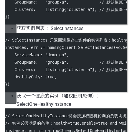
    GroupName:   
"group-a"
,             
// 默认值DEFAUL
    Clusters:    []
string
{
"cluster-a"
}, 
// 默认值DEFAU
})
获取实例列表 ：SelectInstances
// SelectInstances 只返回满足这些条件的实例列表：healthy=${He
instances, err 
:=
 namingClient.
SelectInstances
(vo.Sel
    ServiceName: 
"demo.go"
,
    GroupName:   
"group-a"
,             
// 默认值DEFAUL
    Clusters:    []
string
{
"cluster-a"
}, 
// 默认值DEFAU
    HealthyOnly: 
true
,
})
获取一个健康的实例（加权随机轮询）：
SelectOneHealthyInstance
// SelectOneHealthyInstance将会按加权随机轮询的负载
// 实例必须满足的条件：health=true,enable=true and weigh
instance, err 
:=
 namingClient.
SelectOneHealthyInstanc