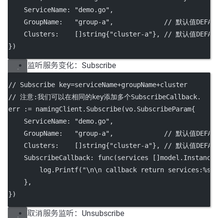
    ServiceName: 
"demo.go"
,
    GroupName:   
"group-a"
,             
// 默认值DEFAUL
    Clusters:    []
string
{
"cluster-a"
}, 
// 默认值DEFAU
})
监听服务变化：Subscribe
// Subscribe key=serviceName+groupName+cluster
// 注意:我们可以在相同的key添加多个SubscribeCallback.
err 
:=
 namingClient.
Subscribe
(vo.SubscribeParam{
    ServiceName: 
"demo.go"
,
    GroupName:   
"group-a"
,             
// 默认值DEFAUL
    Clusters:    []
string
{
"cluster-a"
}, 
// 默认值DEFAU
    SubscribeCallback: 
func
(services []model.Instance
        log.
Printf
(
"
\n\n
 callback return services:
%s
    },
})
取消服务监听：Unsubscribe