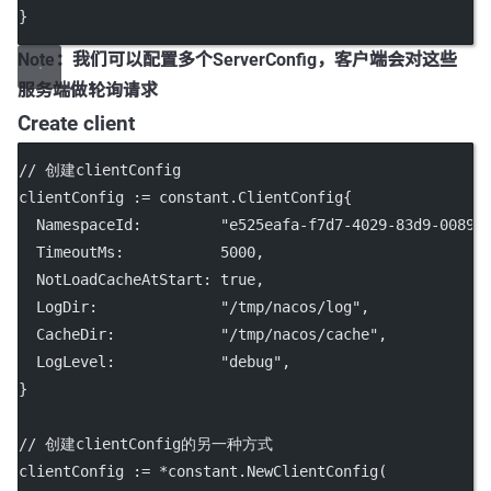
}
Note：我们可以配置多个ServerConfig，客户端会对这些
服务端做轮询请求
Create client
// 创建clientConfig
clientConfig 
:=
 constant.ClientConfig{
  NamespaceId:         
"e525eafa-f7d7-4029-83d9-00893
  TimeoutMs:           
5000
,
  NotLoadCacheAtStart: 
true
,
  LogDir:              
"/tmp/nacos/log"
,
  CacheDir:            
"/tmp/nacos/cache"
,
  LogLevel:            
"debug"
,
}
// 创建clientConfig的另一种方式
clientConfig 
:=
*
constant.
NewClientConfig
(