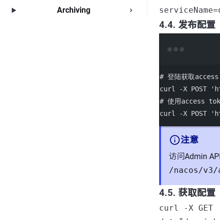
serviceName=
Archiving
4.4. 发布配置
# 登陆获取access 
curl
-X
POST
'h
# 使用access t
curl
-X
POST
'h
注意
访问Admin AP
/nacos/v3/
4.5. 获取配置
curl -X GET 