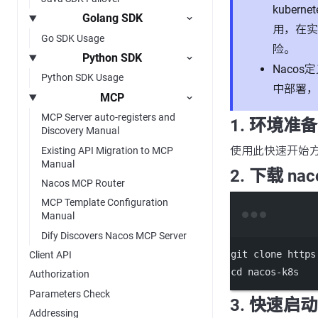
kuber
Golang SDK
用，在实
Go SDK Usage
险。
Python SDK
Naco
Python SDK Usage
中部署，
MCP
MCP Server auto-registers and
1. 环境准备
Discovery Manual
使用此快速开始方
Existing API Migration to MCP
Manual
2. 下载 nac
Nacos MCP Router
MCP Template Configuration
Manual
Dify Discovers Nacos MCP Server
git
clone
https
Client API
cd
nacos-k8s
Authorization
Parameters Check
3. 快速启动
Addressing