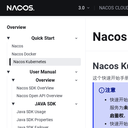
Skip to content
3.0
NACOS CLOU
Overview
Nacos 
Quick Start
Nacos
Nacos Docker
Nacos Kubernetes
Nacos 
User Manual
这个快速开始手册是帮
Overview
Nacos SDK OverView
注意
Nacos Open API Overview
快速开始
JAVA SDK
服务为
未
Java SDK Usage
启鉴权
，
Java SDK Properties
快速开始
Java SDK Failover