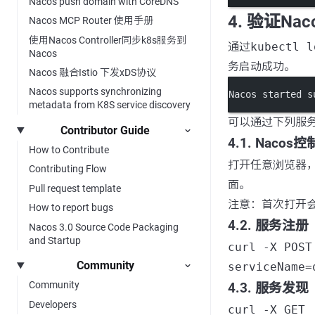
Nacos push domain with CoreDNS
4. 验证N
Nacos MCP Router 使用手册
使用Nacos Controller同步k8s服务到
通过
kubectl l
Nacos
务启动成功。
Nacos 融合Istio 下发xDS协议
Nacos supports synchronizing
Nacos started s
metadata from K8S service discovery
可以通过下列服务
Contributor Guide
4.1. Naco
How to Contribute
打开任意浏览器
Contributing Flow
面。
Pull request template
注意：首次打开
How to report bugs
4.2. 服务注册
Nacos 3.0 Source Code Packaging
and Startup
curl -X POST
Community
serviceName=
Community
4.3. 服务发现
Developers
curl -X GET 