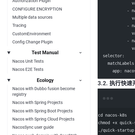
Authorization Plugin
v
CONFIGURE ENCRYPTION
            - 
n
Multiple data sources
v
Tracing
            - 
n
v
CustomEnvironment
            - 
n
Config Change Plugin
v
Test Manual
selector
:
Nacos Unit Tests
matchLabels
Nacos E2E Tests
app
: 
naco
Ecology
3.2. 执行快
Nacos with Dubbo fusion become
registry
Nacos with Spring Projects
Nacos with Spring Boot Projects
cd
nacos-k8s
Nacos with Spring Cloud Projects
chmod
+x
quick-
NacosSync user guide
./quick-startup