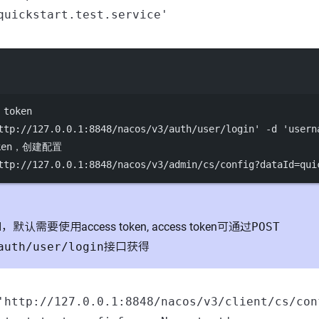
quickstart.test.service'
Terminal window
token
ttp://127.0.0.1:8848/nacos/v3/auth/user/login'
-d
'usern
oken，创建配置
ttp://127.0.0.1:8848/nacos/v3/admin/cs/config?dataId=qui
I，默认需要使用access token, access token可通过
POST
auth/user/login
接口获得
'http://127.0.0.1:8848/nacos/v3/client/cs/con