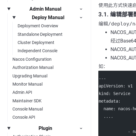
使用此方式快速启
Admin Manual
3.1. 编辑
Deploy Manual
编辑
/deploy/n
Deployment Overview
NACOS_A
Standalone Deployment
经过Base
Cluster Deployment
NACOS_AU
Independent Console
NACOS_AU
Nacos Configuration
如：
Authorization Manual
Upgrading Manual
---
Monitor Manual
apiVersion
: 
v1
Admin API
kind
: 
Service
Maintainer SDK
metadata
:
name
: 
nacos-h
Console Manual
....
Console API
Plugin
            - 
n