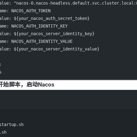
alue
: 
"nacos-0.nacos-headless.default.svc.cluster.local:
ame
: 
NACOS_AUTH_TOKEN
alue
: 
${your_nacos_auth_secret_token}
ame
: 
NACOS_AUTH_IDENTITY_KEY
alue
: 
${your_nacos_server_identity_key}
ame
: 
NACOS_AUTH_IDENTITY_VALUE
alue
: 
${your_nacos_server_identity_value}
:
s
速开始脚本，启动Nacos
Terminal window
startup.sh
.sh