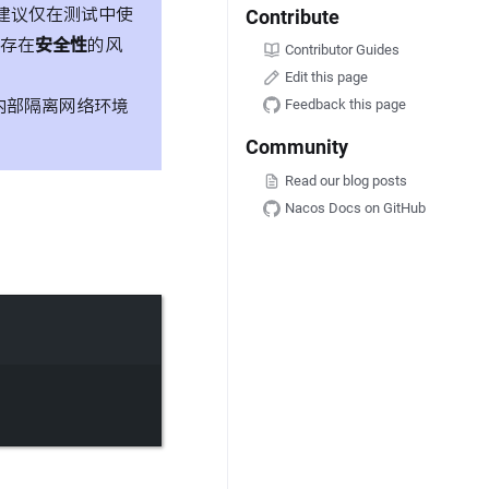
建议仅在测试中使
Contribute
存在
安全性
的风
Contributor Guides
Edit this page
Feedback this page
在内部隔离网络环境
Community
Read our blog posts
Nacos Docs on GitHub