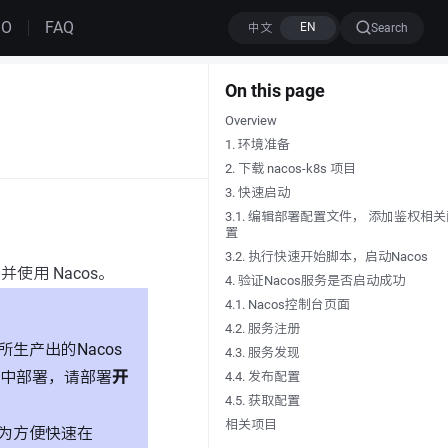
MO
FAQ
Search
On this page
Overview
1. 环境准备
2. 下载 nacos-k8s 项目
3. 快速启动
3.1. 编辑部署配置文件， 添加鉴权相
置
3.2. 执行快速开始脚本，启动Nacos
并使用 Nacos。
4. 验证Nacos服务是否启动成功
4.1. Nacos控制台页面
4.2. 服务注册
生产出的Nacos
4.3. 服务发现
中部署，请部署
开
4.4. 发布配置
4.5. 获取配置
相关项目
始为方便快速在