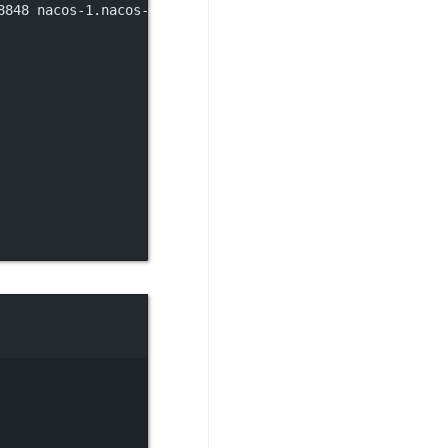
8848 nacos-1.nacos-headless.default.svc.cluster.local:88