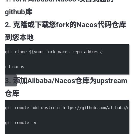
github库
2. 克隆或下载您fork的Nacos代码仓库
到您本地
git clone ${your fork nacos repo address}
cd nacos
3. 添加Alibaba/Nacos仓库为upstream
仓库
git remote add upstream https://github.com/alibaba/na
git remote -v