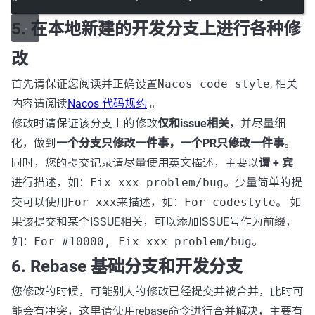
5. 在本地新建的开发分支上进行各种修
改
首先请保证您阅读并正确设置
Nacos code style
, 相关
内容请阅读
Nacos 代码规约
。
修改时请保证该分支上的修改
仅和issue相关
，并尽量细
化，做到
一个分支只修改一件事，一个PR只修改一件事
。
同时，您的提交记录请尽量使用英文描述，主要以
谓 + 宾
进行描述，如：
Fix xxx problem/bug
。少量简单的提
交可以使用
For xxx
来描述，如：
For codestyle
。 如
果该提交和某个ISSUE相关，可以添加ISSUE号作为前缀，
如：
For #10000, Fix xxx problem/bug
。
6. Rebase 基础分支和开发分支
您修改的时候，可能别人的修改已经提交并被合并，此时可
能会有冲突，这里请使用rebase命令进行合并解决，主要有