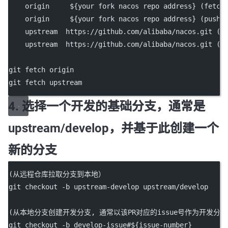
    origin     ${your fork nacos repo address} (fetch
    origin     ${your fork nacos repo address} (push)
    upstream  https://github.com/alibaba/nacos.git (f
    upstream  https://github.com/alibaba/nacos.git (p
git fetch origin
git fetch upstream
4. 选择一个开发的基础分支，通常是
upstream/develop，并基于此创建一个
新的分支
(从远程仓库拉取分支到本地）
git checkout -b upstream-develop upstream/develop
(从本地分支创建开发分支, 通常以该PR对应的issue号作为开发分
git checkout -b develop-issue#${issue-number}