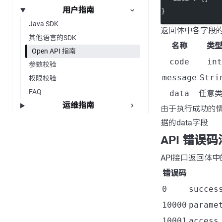
用户指南
}
Java SDK
返回体中各字段
其他语言的SDK
名称
类
Open API 指南
code
int
参数校验
message
Stri
权限校验
FAQ
data
任意
运维指南
由于执行成功的情
据的data字段
API 错误
API接口返回体
错误码
0
succes
10000
parame
10001
access