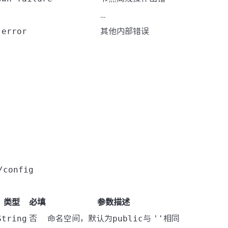
…
 error
其他内部错误
/config
类型
必填
参数描述
String
否
命名空间，默认为
public
与
''
相同