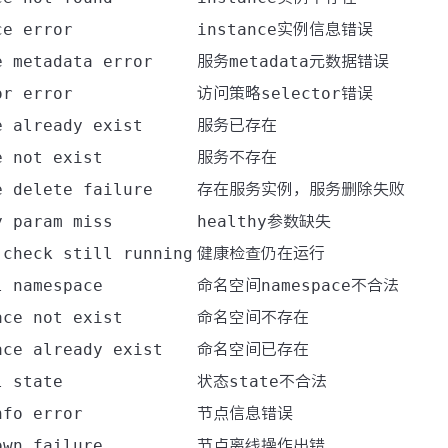
ce error
instance
实例信息错误
e metadata error
服务
metadata
元数据错误
or error
访问策略
selector
错误
e already exist
服务已存在
e not exist
服务不存在
e delete failure
存在服务实例，服务删除失败
y param miss
healthy
参数缺失
 check still running
健康检查仍在运行
l namespace
命名空间
namespace
不合法
ace not exist
命名空间不存在
ace already exist
命名空间已存在
l state
状态
state
不合法
nfo error
节点信息错误
own failure
节点离线操作出错