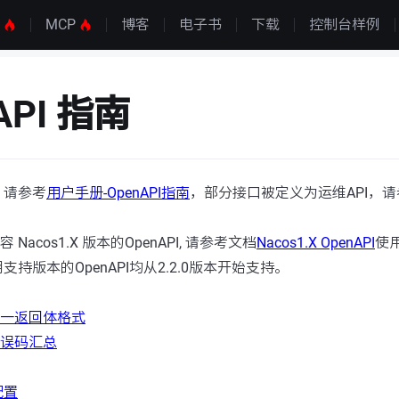
S
MCP
博客
电子书
下载
控制台样例
API 指南
，请参考
用户手册-OpenAPI指南
，部分接口被定义为运维API，请
兼容 Nacos1.X 版本的OpenAPI, 请参考文档
Nacos1.X OpenAPI
使
持版本的OpenAPI均从2.2.0版本开始支持。
 统一返回体格式
 错误码汇总
配置