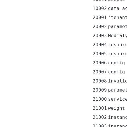
10002
data a
20001
'tenan
20002
parame
20003
MediaT
20004
resour
20005
resour
20006
config
20007
config
20008
invali
20009
parame
21000
servic
21001
weight
21002
instan
21003
instan