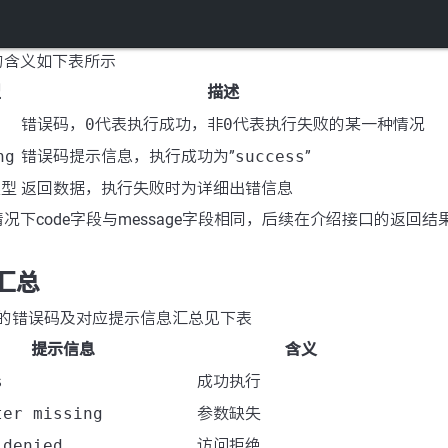
的含义如下表所示
型
描述
错误码，
0
代表执行成功，非
0
代表执行失败的某一种情况
ng
错误码提示信息，执行成功为”
success
”
类型
返回数据，执行失败时为详细出错信息
况下code字段与message字段相同，后续在介绍接口的返回
码汇总
中的错误码及对应提示信息汇总见下表
提示信息
含义
s
成功执行
ter missing
参数缺失
 denied
访问拒绝