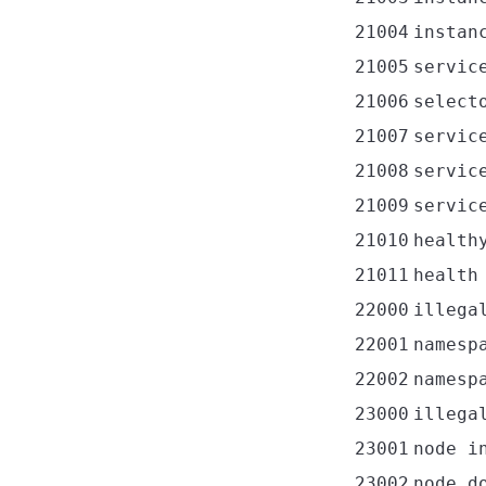
21004
instan
21005
servic
21006
select
21007
servic
21008
servic
21009
servic
21010
health
21011
health
22000
illega
22001
namesp
22002
namesp
23000
illega
23001
node i
23002
node d