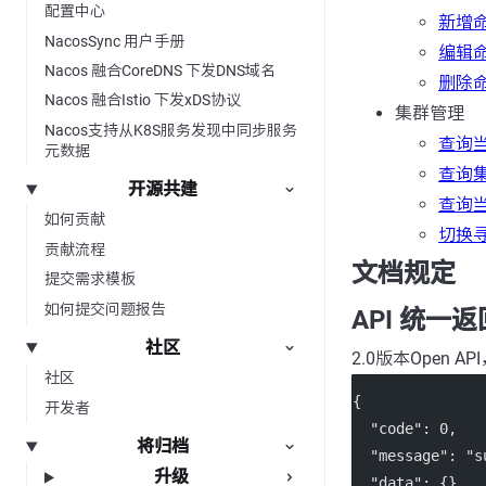
配置中心
新增
NacosSync 用户手册
编辑
Nacos 融合CoreDNS 下发DNS域名
删除
Nacos 融合Istio 下发xDS协议
集群管理
Nacos支持从K8S服务发现中同步服务
查询
元数据
查询
开源共建
查询
如何贡献
切换
贡献流程
文档规定
提交需求模板
如何提交问题报告
API 统一
社区
2.0版本Open
社区
{
开发者
"code"
: 
0
,
将归档
"message"
: 
"s
升级
"data"
: {}