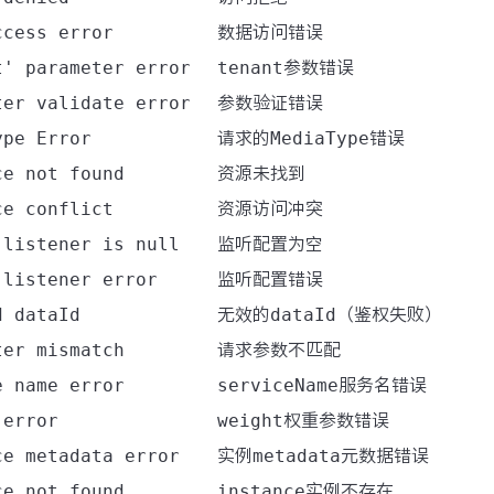
ccess error
数据访问错误
t' parameter error
tenant
参数错误
ter validate error
参数验证错误
ype Error
请求的
MediaType
错误
ce not found
资源未找到
ce conflict
资源访问冲突
 listener is null
监听配置为空
 listener error
监听配置错误
d dataId
无效的
dataId
（鉴权失败）
ter mismatch
请求参数不匹配
e name error
serviceName
服务名错误
 error
weight
权重参数错误
ce metadata error
实例
metadata
元数据错误
ce not found
instance
实例不存在