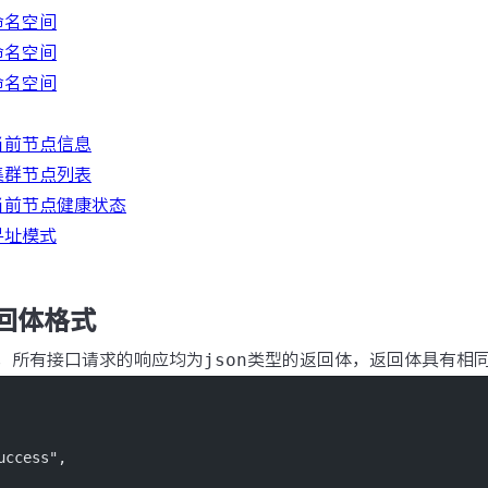
命名空间
命名空间
命名空间
当前节点信息
集群节点列表
当前节点健康状态
寻址模式
返回体格式
 API，所有接口请求的响应均为
json
类型的返回体，返回体具有相
uccess"
,