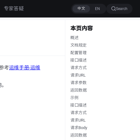
专家答疑
Search
本页内容
概述
文档规定
配置管理
接口描述
参考
运维手册-运维
请求方式
请求URL
请求参数
用。
返回数据
示例
接口描述
请求方式
请求URL
请求Body
返回数据