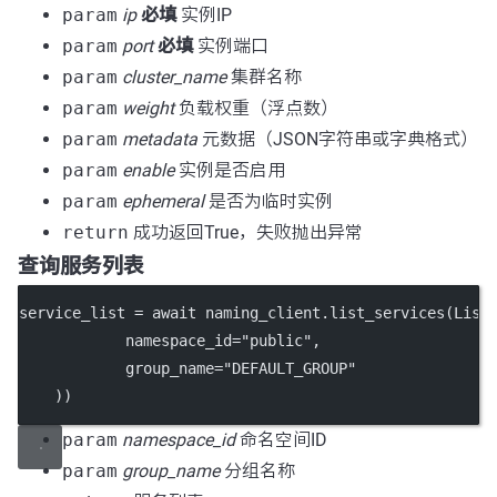
param
ip
必填
实例IP
param
port
必填
实例端口
param
cluster_name
集群名称
param
weight
负载权重（浮点数）
param
metadata
元数据（JSON字符串或字典格式）
param
enable
实例是否启用
param
ephemeral
是否为临时实例
return
成功返回True，失败抛出异常
查询服务列表
service_list 
=
await
 naming_client.list_services(List
namespace_id
=
"public"
,
group_name
=
"DEFAULT_GROUP"
    ))
param
namespace_id
命名空间ID
param
group_name
分组名称