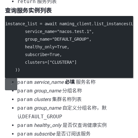
return
服务列表
查询服务实例列表
instance_list 
=
await
 naming_client.list_instances(Li
service_name
=
"nacos.test.1"
,
group_name
=
"DEFAULT_GROUP"
,
healthy_only
=
True
,
subscribe
=
True
,
clusters
=
[
"CLUSTERA"
]
    ))
param
service_name
必填
服务名称
param
group_name
分组名称
param
clusters
集群名称列表
param
group_name
自定义分组名称，默
认
DEFAULT_GROUP
param
healthy_only
是否仅查询健康实例
param
subscribe
是否订阅该服务