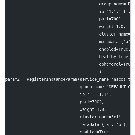
group_name
=
'DE
ip
=
'1.1.1.1'
,
port
=
7001
,
weight
=
1.0
,
cluster_name
=
'
metadata
=
{
'a'
:
enabled
=
True
,
healthy
=
True
,
ephemeral
=
True
                                       )
param2 
=
 RegisterInstanceParam(
service_name
=
'nacos.te
group_name
=
'DEFAULT_GR
ip
=
'1.1.1.1'
,
port
=
7002
,
weight
=
1.0
,
cluster_name
=
'c1'
,
metadata
=
{
'a'
: 
'b'
},
enabled
=
True
,