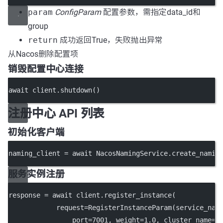
param
ConfigParam
配置参数，需指定data_id和
group
return
成功返回True，失败抛出异常
从Nacos删除配置项
销毁配置中心连接
await client.shutdown()
注册中心 API 列表
初始化客户端
naming_client 
=
await
 NacosNamingService.create_namin
服务实例注册
response 
=
await
 client.register_instance(
request
=
RegisterInstanceParam(
service_nam
port
=
7001
, 
weight
=
1.0
, 
cluster_name
=
'