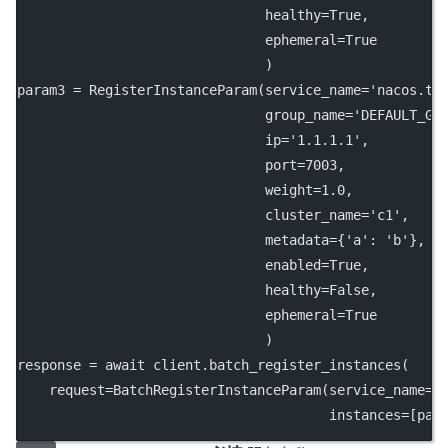
healthy
=
True
,
ephemeral
=
True
                               )
param3 
=
 RegisterInstanceParam(
service_name
=
'nacos.te
group_name
=
'DEFAULT_GR
ip
=
'1.1.1.1'
,
port
=
7003
,
weight
=
1.0
,
cluster_name
=
'c1'
,
metadata
=
{
'a'
: 
'b'
},
enabled
=
True
,
healthy
=
False
,
ephemeral
=
True
                               )
response 
=
await
 client.batch_register_instances(
request
=
BatchRegisterInstanceParam(
service_name
=
'
instances
=
[par