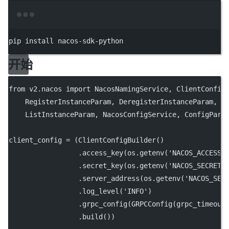
Terminal window
pip
install
nacos-sdk-python
开始
from
 v2.nacos 
import
 NacosNamingService, ClientConfig
    RegisterInstanceParam, DeregisterInstanceParam, B
    ListInstanceParam, NacosConfigService, ConfigPara
client_config 
=
 (ClientConfigBuilder()
                 .access_key(os.getenv(
'NACOS_ACCESS_
                 .secret_key(os.getenv(
'NACOS_SECRET_
                 .server_address(os.getenv(
'NACOS_SER
                 .log_level(
'INFO'
)
                 .grpc_config(GRPCConfig(
grpc_timeout
                 .build())