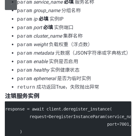
param
service_name
必填
服务名称
param
group_name
分组名称
param
ip
必填
实例IP
param
port
必填
实例端口
param
cluster_name
集群名称
param
weight
负载权重（浮点数）
param
metadata
元数据（JSON字符串或字典格式）
param
enable
实例是否启用
param
healthy
实例健康状态
param
ephemeral
是否为临时实例
return
成功返回True，失败抛出异常
注销服务实例
response 
=
await
 client.deregister_instance(
request
=
DeregisterInstanceParam(
service_nam
port
=
7001
, 
      )