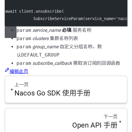
await
 client.unsubscribe(
            SubscribeServiceParam(
service_name
=
'nacos
param
service_name
必填
服务名称
param
clusters
集群名称列表
param
group_name
自定义分组名称，默
认
DEFAULT_GROUP
param
subscribe_callback
需取消订阅的回调函数
编辑此页
上一页
Nacos Go SDK 使用手册
下一页
Open API 手册