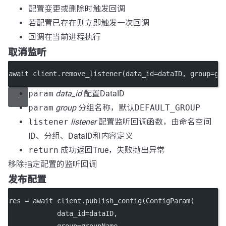
配置变更或删除时触发回调
若配置已存在则立即触发一次回调
回调在当前进程执行
取消监听
await client.remove_listener(data_id=dataID, group=gr
param
data_id
配置DataID
param
group
分组名称，默认
DEFAULT_GROUP
listener
listener
配置监听回调函数，由命名空间
ID、分组、DataID和内容定义
return
成功返回True，失败抛出异常
移除指定配置的监听回调
发布配置
res = await client.publish_config(ConfigParam(
            data_id=dataID,