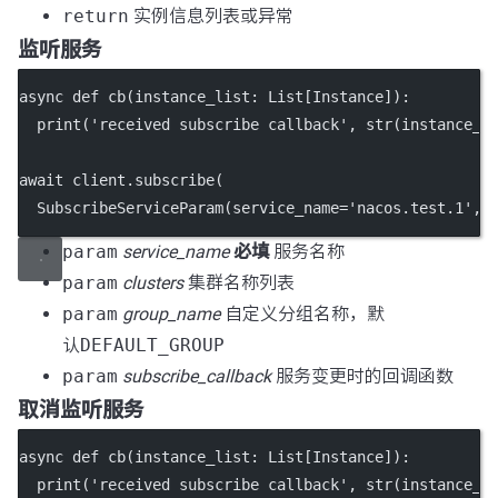
return
实例信息列表或异常
监听服务
async
def
cb
(instance_list: List[Instance]):
print
(
'received subscribe callback'
, 
str
(instance_l
await
 client.subscribe(
  SubscribeServiceParam(
service_name
=
'nacos.test.1'
, 
param
service_name
必填
服务名称
param
clusters
集群名称列表
param
group_name
自定义分组名称，默
认
DEFAULT_GROUP
param
subscribe_callback
服务变更时的回调函数
取消监听服务
async
def
cb
(instance_list: List[Instance]):
print
(
'received subscribe callback'
, 
str
(instance_l