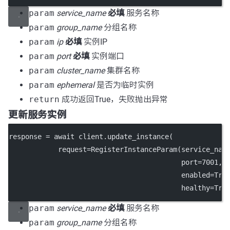
param
service_name
必填
服务名称
param
group_name
分组名称
param
ip
必填
实例IP
param
port
必填
实例端口
param
cluster_name
集群名称
param
ephemeral
是否为临时实例
return
成功返回True，失败抛出异常
更新服务实例
response 
=
await
 client.update_instance(
request
=
RegisterInstanceParam(
service_nam
port
=
7001
, 
enabled
=
Tru
healthy
=
Tru
param
service_name
必填
服务名称
param
group_name
分组名称