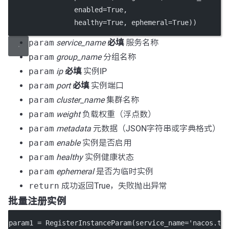
enabled
=
True
,
healthy
=
True
, 
ephemeral
=
True
))
param
service_name
必填
服务名称
param
group_name
分组名称
param
ip
必填
实例IP
param
port
必填
实例端口
param
cluster_name
集群名称
param
weight
负载权重（浮点数）
param
metadata
元数据（JSON字符串或字典格式）
param
enable
实例是否启用
param
healthy
实例健康状态
param
ephemeral
是否为临时实例
return
成功返回True，失败抛出异常
批量注册实例
param1 
=
 RegisterInstanceParam(
service_name
=
'nacos.te