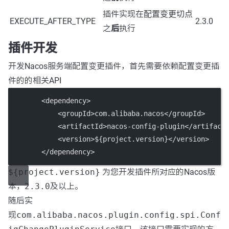
插件实现在
配置变更切点
EXECUTE_AFTER_TYPE
2.3.0
之
后
执行
插件开发
开发Nacos服务端配置变更插件，首先需要依赖配置变更插
件的的相关API
        <
dependency
>
            <
groupId
>com.alibaba.nacos</
groupId
>
            <
artifactId
>nacos-config-plugin</
artifact
            <
version
>${project.version}</
version
>
        </
dependency
>
${project.version}
为您开发插件所对应的Nacos版
本，
2.3.0
及以上。
随后实
现
com.alibaba.nacos.plugin.config.spi.Conf