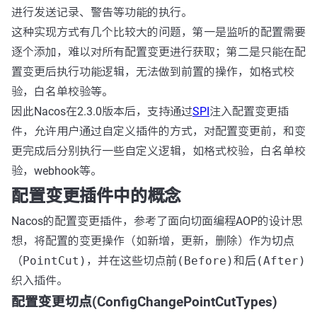
进行发送记录、警告等功能的执行。
这种实现方式有几个比较大的问题，第一是监听的配置需要
逐个添加，难以对所有配置变更进行获取；第二是只能在配
置变更后执行功能逻辑，无法做到前置的操作，如格式校
验，白名单校验等。
因此Nacos在2.3.0版本后，支持通过
SPI
注入配置变更插
件，允许用户通过自定义插件的方式，对配置变更前，和变
更完成后分别执行一些自定义逻辑，如格式校验，白名单校
验，webhook等。
配置变更插件中的概念
Nacos的配置变更插件，参考了面向切面编程AOP的设计思
想，将配置的变更操作（如新增，更新，删除）作为
切点
（PointCut)
，并在这些切点
前(Before)
和
后(After)
织入插件。
配置变更切点(ConfigChangePointCutTypes)