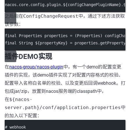
nacos.core.config.plugin.${configChangePluginName}.${
之后能在
ConfigChangeRequest
中，通过下述方法获取
该参数：
final
 Properties properties 
=
 (Properties) configChan
final
 String ${propertyKey} 
=
 properties.
getProperty
(
插件DEMO实现
在
nacos-group/nacos-plugin
中，有一个demo的配置变更
插件的实现，该demo插件实现了对配置内容格式的校验、
配置导入名称白名单的校验、以及变更后回调webhook。打
包成jar/zip，放置到nacos服务端的classpath中，
在
${nacos-
server.path}/conf/application.properties
中
的加入以下配置：
# webhook