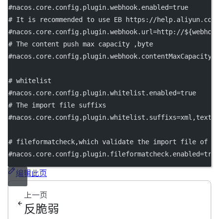
#nacos.core.config.plugin.webhook.enabled=true
# It is recommended to use EB https://help.aliyun.com
#nacos.core.config.plugin.webhook.url=http://${webhoo
# The content push max capacity ,byte
#nacos.core.config.plugin.webhook.contentMaxCapacity=
# whitelist
#nacos.core.config.plugin.whitelist.enabled=true
# The import file suffixs
#nacos.core.config.plugin.whitelist.suffixs=xml,text,
# fileformatcheck,which validate the import file of t
#nacos.core.config.plugin.fileformatcheck.enabled=tru
编辑此页
上一页
反脆弱