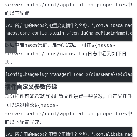
server.path}/conf/application.properties
中
的以下配置
### 所启用的Nacos的配置变更插件的名称，与com.alibaba.nacos.plu
nacos.core.config.plugin.${configChangePluginName}.
en
随后重启nacos集群，启动完成后，可在
${nacos-
server.path}/logs/nacos.log
日志中看到如下日
志。
[ConfigChangePluginManager] Load ${className}(${class
插件自定义参数传递
部分插件可能希望通过配置文件设置一些参数，自定义插件
可以通过修改
${nacos-
server.path}/conf/application.properties
中
的以下配置完成：
### 所启用的Nacos的配置变更插件的名称，与com.alibaba.nacos.plu