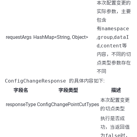
本次配置变更的
实际参数，主要
包含
有
namespace
requestArgs
HashMap<String, Object>
,
group
,
dataI
d
,
content
等
内容，不同的切
点类型参数存在
不同
ConfigChangeResponse
的具体内容如下:
字段名
字段类型
描述
本次配置变更
responseType
ConfigChangePointCutTypes
的切点类型
执行是否成
功，当返回值
为
false
时，