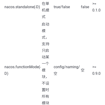
在单
>=
nacos.standalone(-D)
true/false
false
机模
0.1.0
式
启动
模
式，
支持
只启
动某
一个
nacos.functionMode(-
config/naming/
>=
模
空
D)
空
0.9.0
块，
不设
置时
所有
模块