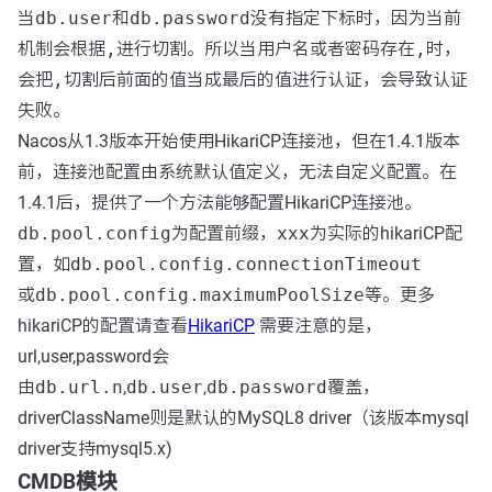
当
db.user
和
db.password
没有指定下标时，因为当前
机制会根据
,
进行切割。所以当用户名或者密码存在
,
时，
会把
,
切割后前面的值当成最后的值进行认证，会导致认证
失败。
Nacos从1.3版本开始使用HikariCP连接池，但在1.4.1版本
前，连接池配置由系统默认值定义，无法自定义配置。在
1.4.1后，提供了一个方法能够配置HikariCP连接池。
db.pool.config
为配置前缀，
xxx
为实际的hikariCP配
置，如
db.pool.config.connectionTimeout
或
db.pool.config.maximumPoolSize
等。更多
hikariCP的配置请查看
HikariCP
需要注意的是，
url,user,password会
由
db.url.n
,
db.user
,
db.password
覆盖，
driverClassName则是默认的MySQL8 driver（该版本mysql
driver支持mysql5.x)
CMDB模块