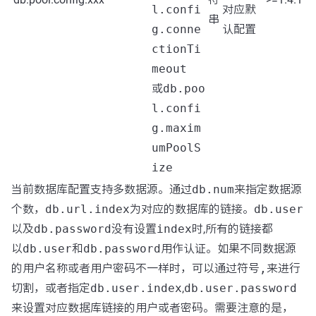
l.confi
对应默
串
g.conne
认配置
ctionTi
meout
或
db.poo
l.confi
g.maxim
umPoolS
ize
当前数据库配置支持多数据源。通过
db.num
来指定数据源
个数，
db.url.index
为对应的数据库的链接。
db.user
以及
db.password
没有设置
index
时,所有的链接都
以
db.user
和
db.password
用作认证。如果不同数据源
的用户名称或者用户密码不一样时，可以通过符号
,
来进行
切割，或者指定
db.user.index
,
db.user.password
来设置对应数据库链接的用户或者密码。需要注意的是，