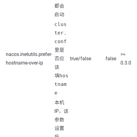
都会
启动
clus
ter.
conf
里是
nacos.inetutils.prefer-
>=
否应
true/false
false
hostname-over-ip
0.3.0
该
填
hos
tnam
e
本机
IP，该
参数
设置
后，