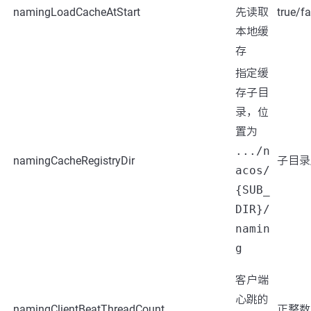
namingLoadCacheAtStart
先读取
true/fa
本地缓
存
指定缓
存子目
录，位
置为
.../n
namingCacheRegistryDir
子目录
acos/
{SUB_
DIR}/
namin
g
客户端
心跳的
namingClientBeatThreadCount
正整数