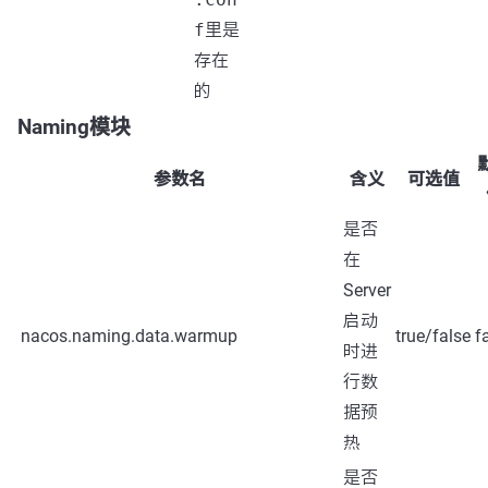
f
里是
存在
的
Naming模块
参数名
含义
可选值
是否
在
Server
启动
nacos.naming.data.warmup
true/false
f
时进
行数
据预
热
是否