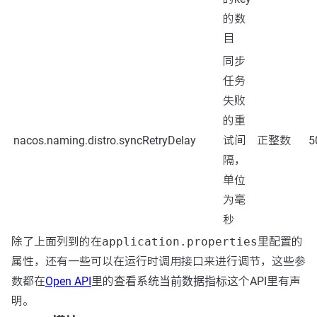
的数
目
同步
任务
失败
的重
nacos.naming.distro.syncRetryDelay
试间
正整数
5
隔，
单位
为毫
秒
除了上面列到的在
application.properties
里配置的
属性，还有一些可以在运行时调用接口来进行调节，这些参
数都在
Open API
里的
查看系统当前数据指标
这个API里有声
明。