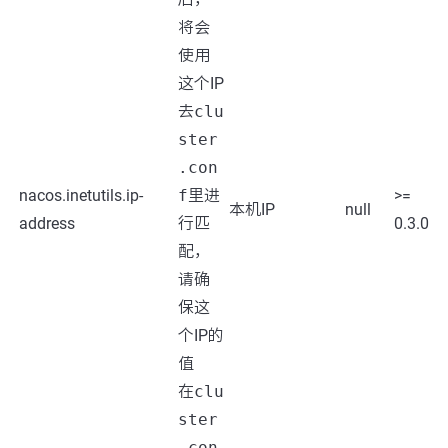
将会
使用
这个IP
去
clu
ster
.con
nacos.inetutils.ip-
f
里进
>=
本机IP
null
address
行匹
0.3.0
配，
请确
保这
个IP的
值
在
clu
ster
.con