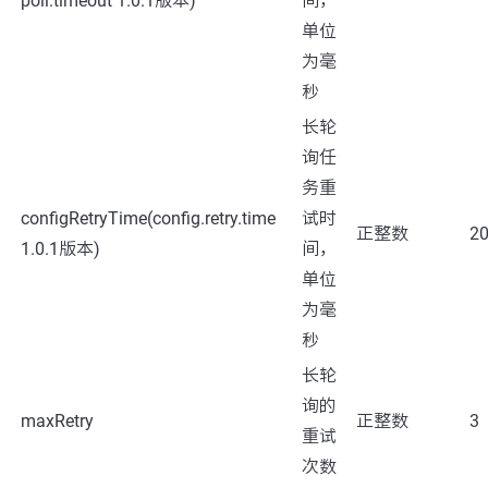
poll.timeout 1.0.1版本)
间，
单位
为毫
秒
长轮
询任
务重
configRetryTime(config.retry.time
试时
正整数
2
1.0.1版本)
间，
单位
为毫
秒
长轮
询的
maxRetry
正整数
3
重试
次数