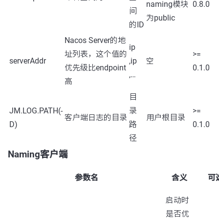
naming模块
0.8.0
间
为public
的ID
Nacos Server的地
ip
址列表，这个值的
>=
serverAddr
,ip
空
优先级比endpoint
0.1.0
,…
高
目
JM.LOG.PATH(-
录
>=
客户端日志的目录
用户根目录
D)
路
0.1.0
径
Naming客户端
参数名
含义
可
启动时
是否优