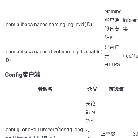
Naming
客户端
info,er
com.alibaba.nacos.naming.log.level(-D)
的日志
等
级别
是否打
com.alibaba.nacos.client.naming.tls.enable(-
开
true/fa
D)
HTTPS
Config客户端
参数名
含义
可选值
长轮
询的
超时
configLongPollTimeout(config.long-
时
正整数
3