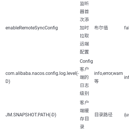
监听
器首
次添
enableRemoteSyncConfig
加时
布尔值
fa
拉取
远端
配置
Config
客户
com.alibaba.nacos.config.log.level(-
info,error,warn
端的
in
D)
等
日志
级别
客户
端缓
JM.SNAPSHOT.PATH(-D)
目录路径
{u
存目
录