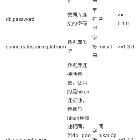
名
串
字
数据库连
>=
db.password
符
空
接的密码
0.1.0
串
字
数据库类
spring.datasource.platform
符
mysql
>=1.3.0
型
串
数据库连
接池参
数，使用
的是hikari
连接池，
参数与
hikari连接
池相同，
同
字
如
db.poo
hikariCp
db.pool.config.xxx
符
>=1.4.1