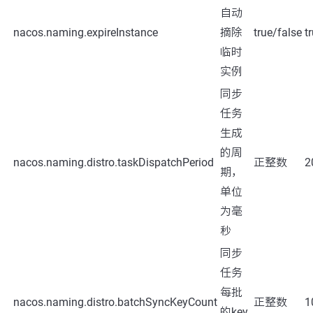
自动
nacos.naming.expireInstance
摘除
true/false
t
临时
实例
同步
任务
生成
的周
nacos.naming.distro.taskDispatchPeriod
正整数
2
期，
单位
为毫
秒
同步
任务
每批
nacos.naming.distro.batchSyncKeyCount
正整数
1
的key