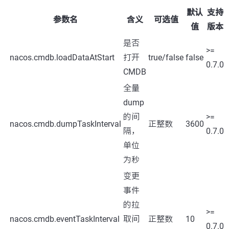
默认
支持
参数名
含义
可选值
值
版本
是否
>=
nacos.cmdb.loadDataAtStart
打开
true/false
false
0.7.0
CMDB
全量
dump
的间
>=
nacos.cmdb.dumpTaskInterval
正整数
3600
隔，
0.7.0
单位
为秒
变更
事件
的拉
>=
nacos.cmdb.eventTaskInterval
取间
正整数
10
0.7.0