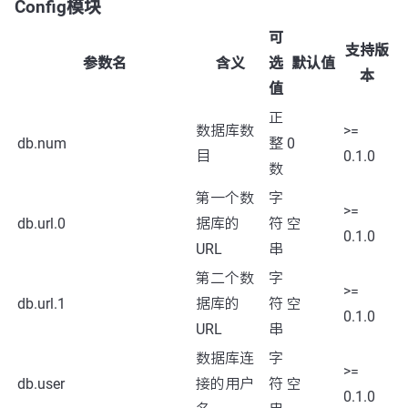
Config模块
可
支持版
参数名
含义
选
默认值
本
值
正
数据库数
>=
db.num
整
0
目
0.1.0
数
第一个数
字
>=
db.url.0
据库的
符
空
0.1.0
URL
串
第二个数
字
>=
db.url.1
据库的
符
空
0.1.0
URL
串
数据库连
字
>=
db.user
接的用户
符
空
0.1.0