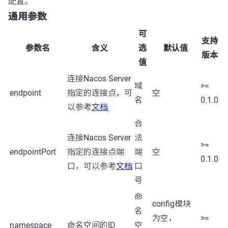
配置。
通用参数
可
支持
参数名
含义
选
默认值
版本
值
连接Nacos Server
域
>=
endpoint
指定的连接点，可
空
名
0.1.0
以参考
文档
合
连接Nacos Server
法
>=
endpointPort
指定的连接点端
端
空
0.1.0
口，可以参考
文档
口
号
命
config模块
名
为空，
>=
namespace
命名空间的ID
空