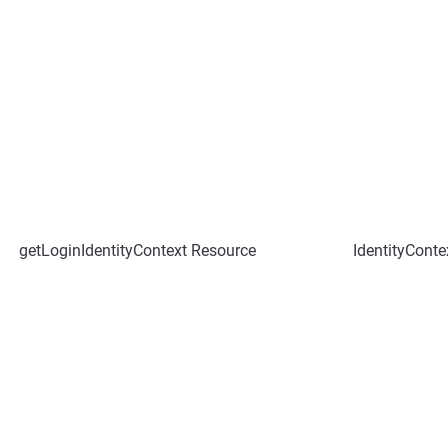
getLoginIdentityContext
Resource
IdentityConte