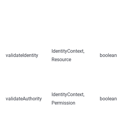
IdentityContext,
validateIdentity
boolean
Resource
IdentityContext,
validateAuthority
boolean
Permission