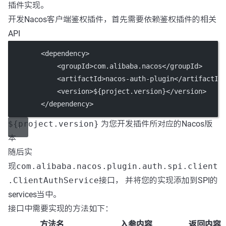
插件实现。
开发Nacos客户端鉴权插件，首先需要依赖鉴权插件的相关
API
        <
dependency
>
            <
groupId
>com.alibaba.nacos</
groupId
>
            <
artifactId
>nacos-auth-plugin</
artifactId
            <
version
>${project.version}</
version
>
        </
dependency
>
${project.version}
为您开发插件所对应的Nacos版
本
随后实
现
com.alibaba.nacos.plugin.auth.spi.client
.ClientAuthService
接口， 并将您的实现添加到SPI的
services当中。
接口中需要实现的方法如下：
方法名
入参内容
返回内容