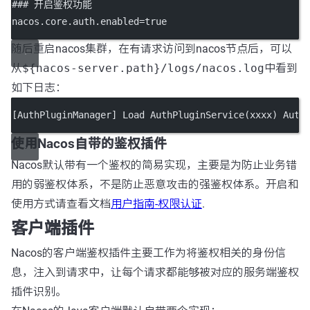
### 开启鉴权功能
nacos.core.auth.enabled
=true
随后重启nacos集群，在有请求访问到nacos节点后，可以
从
${nacos-server.path}/logs/nacos.log
中看到
如下日志：
[AuthPluginManager] Load AuthPluginService(xxxx) Auth
使用Nacos自带的鉴权插件
Nacos默认带有一个鉴权的简易实现，主要是为防止业务错
用的弱鉴权体系，不是防止恶意攻击的强鉴权体系。开启和
使用方式请查看文档
用户指南-权限认证
.
客户端插件
Nacos的客户端鉴权插件主要工作为将鉴权相关的身份信
息，注入到请求中，让每个请求都能够被对应的服务端鉴权
插件识别。