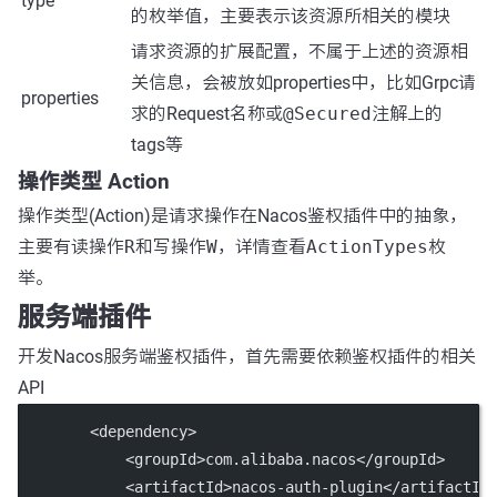
type
的枚举值，主要表示该资源所相关的模块
请求资源的扩展配置，不属于上述的资源相
关信息，会被放如properties中，比如Grpc请
properties
求的Request名称或
@Secured
注解上的
tags等
操作类型 Action
操作类型(Action)是请求操作在Nacos鉴权插件中的抽象，
主要有读操作
R
和写操作
W
，详情查看
ActionTypes
枚
举。
服务端插件
开发Nacos服务端鉴权插件，首先需要依赖鉴权插件的相关
API
        <
dependency
>
            <
groupId
>com.alibaba.nacos</
groupId
>
            <
artifactId
>nacos-auth-plugin</
artifactId