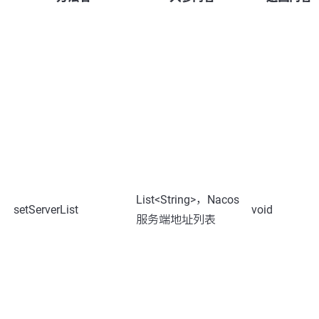
List<String>，Nacos
setServerList
void
服务端地址列表