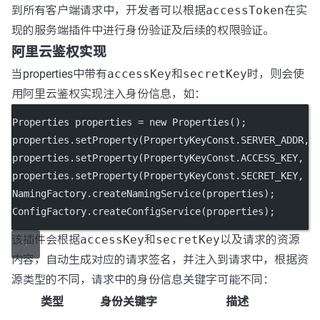
到所有客户端请求中，开发者可以根据
accessToken
在实
现的服务端插件中进行身份验证及后续的权限验证。
阿里云鉴权实现
当properties中带有
accessKey
和
secretKey
时，则会使
用阿里云鉴权实现注入身份信息，如：
Properties properties 
=
new
Properties
();
properties.
setProperty
(PropertyKeyConst.SERVER_ADDR, 
properties.
setProperty
(PropertyKeyConst.ACCESS_KEY, 
"
properties.
setProperty
(PropertyKeyConst.SECRET_KEY, 
"
NamingFactory.
createNamingService
(properties);
ConfigFactory.
createConfigService
(properties);
该插件会根据
accessKey
和
secretKey
以及请求的资源
内容，自动生成对应的请求签名，并注入到请求中，根据资
源类型的不同，请求中的身份信息关键字可能不同：
类型
身份关键字
描述