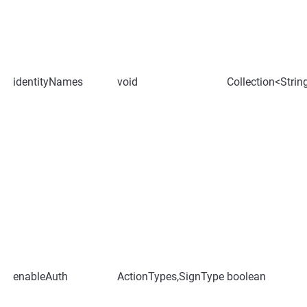
identityNames
void
Collection<Strin
enableAuth
ActionTypes,SignType
boolean