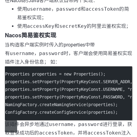
在Nacos的Java客户端默认自带两个实现：
使用
username
，
password
和
accessToken
的简
易鉴权实现；
使用
accessKey
和
secretKey
的阿里云鉴权实现；
Nacos简易鉴权实现
当构造客户端实例时传入的properties中带
有
username
，
password
时，客户端会使用简易鉴权实现
插件注入身份信息； 如：
Properties properties 
=
new
Properties
();
properties.
setProperty
(PropertyKeyConst.SERVER_ADDR, 
properties.
setProperty
(PropertyKeyConst.USERNAME, 
"na
properties.
setProperty
(PropertyKeyConst.PASSWORD, 
"na
NamingFactory.
createNamingService
(properties);
ConfigFactory.
createConfigService
(properties);
该插件会异步地通过
username
，
password
进行登录，获
取登录成功后的
accessToken
，并将
accessToken
注入