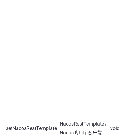
NacosRestTemplate，
setNacosRestTemplate
void
Nacos的http客户端