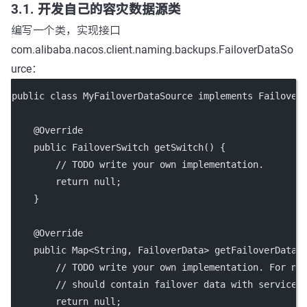
3.1. 开发自己的容灾数据源类
编写一个类，实现接口
com.alibaba.nacos.client.naming.backups.FailoverDataSo
urce：
public class MyFailoverDataSource implements Failover
    @Override
    public FailoverSwitch getSwitch() {
        // TODO write your own implementation.
        return null;
    }
    @Override
    public Map<String, FailoverData> getFailoverData(
        // TODO write your own implementation. For na
        // should contain failover data with service 
        return null;