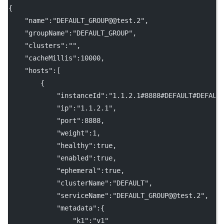
{
    "name":"DEFAULT_GROUP@@test.2",
    "groupName":"DEFAULT_GROUP",
    "clusters":"",
    "cacheMillis":10000,
    "hosts":[
        {
            "instanceId":"1.1.2.1#8888#DEFAULT#DEFAUL
            "ip":"1.1.2.1",
            "port":8888,
            "weight":1,
            "healthy":true,
            "enabled":true,
            "ephemeral":true,
            "clusterName":"DEFAULT",
            "serviceName":"DEFAULT_GROUP@@test.2",
            "metadata":{
                "k1":"v1"