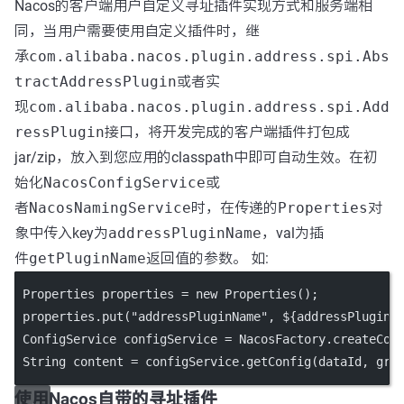
Nacos的客户端用户自定义寻址插件实现方式和服务端相
同，当用户需要使用自定义插件时，继
承
com.alibaba.nacos.plugin.address.spi.Abs
tractAddressPlugin
或者实
现
com.alibaba.nacos.plugin.address.spi.Add
ressPlugin
接口，将开发完成的客户端插件打包成
jar/zip，放入到您应用的classpath中即可自动生效。在初
始化
NacosConfigService
或
者
NacosNamingService
时，在传递的
Properties
对
象中传入key为
addressPluginName
，val为插
件
getPluginName
返回值的参数。 如:
 Properties properties 
=
new
Properties
();
 properties.
put
(
"addressPluginName"
, ${addressPluginN
 ConfigService configService 
=
 NacosFactory.
createCon
 String content 
=
 configService.
getConfig
(dataId, gro
使用Nacos自带的寻址插件