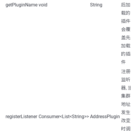
getPluginName
void
String
后加
载的
插件
会覆
盖先
加载
的插
件
注册
监听
器, 
集群
地址
发生
registerListener
Consumer<List<String>>
AddressPlugin
改变
时调