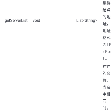
集群
结点
的地
getServerList
void
List<String>
址，
地址
格式
为
I
:Po
t
。
插件
的名
称，
当名
字相
同
时，