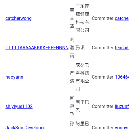
广东莲
黄
藕健康
catcherwong
文
Committer
catch
科技有
清
限公司
刘
TTTTTAAAAAKKKKEEEENNNN
瀚
腾讯
Committer
tensai
雨
成都书
严
声科技
haoyann
Committer
10646
浩
有限公
司
柳
阿里巴
shiyiyue1102
遵
Committer
liuzun
巴
飞
孙
阿里巴
JackSun-Developer
Committer
yongyu