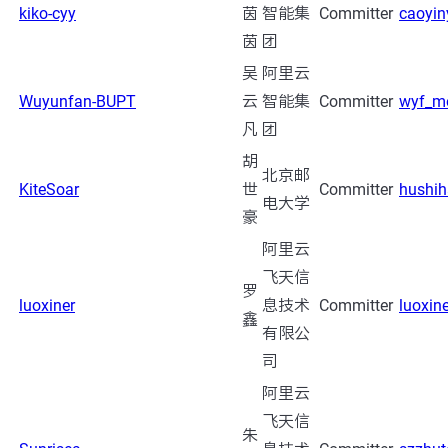
kiko-cyy
茵
智能集
Committer
caoyi
茵
团
吴
阿里云
Wuyunfan-BUPT
云
智能集
Committer
wyf_m
凡
团
胡
北京邮
KiteSoar
世
Committer
hushi
电大学
豪
阿里云
飞天信
罗
luoxiner
息技术
Committer
luoxi
鑫
有限公
司
阿里云
飞天信
朱