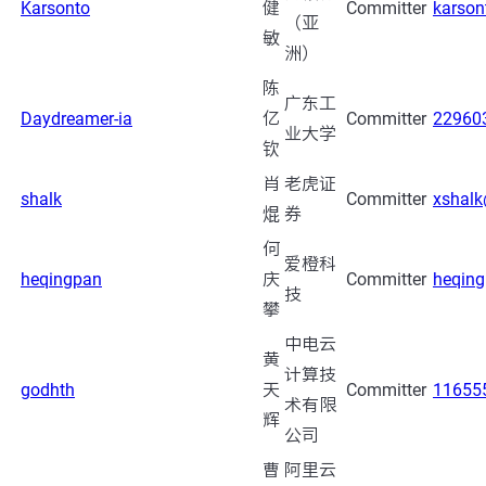
Karsonto
健
Committer
karso
（亚
敏
洲）
陈
广东工
Daydreamer-ia
亿
Committer
22960
业大学
钦
肖
老虎证
shalk
Committer
xshal
焜
券
何
爱橙科
heqingpan
庆
Committer
heqin
技
攀
中电云
黄
计算技
godhth
天
Committer
11655
术有限
辉
公司
曹
阿里云