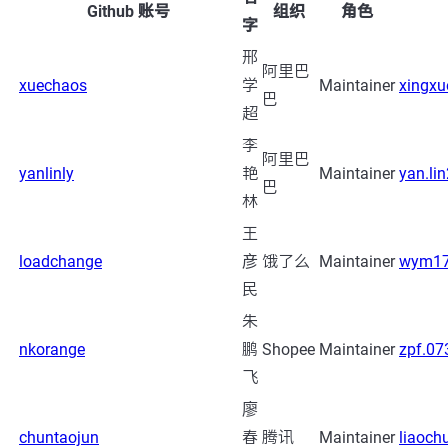
Github 账号
组织
角色
字
邢
阿里巴
xuechaos
学
Maintainer
xingxu
巴
超
李
阿里巴
yanlinly
艳
Maintainer
yan.l
巴
林
王
loadchange
彦
饿了么
Maintainer
wym17
民
朱
nkorange
鹏
Shopee
Maintainer
zpf.0
飞
廖
chuntaojun
春
腾讯
Maintainer
liaoch