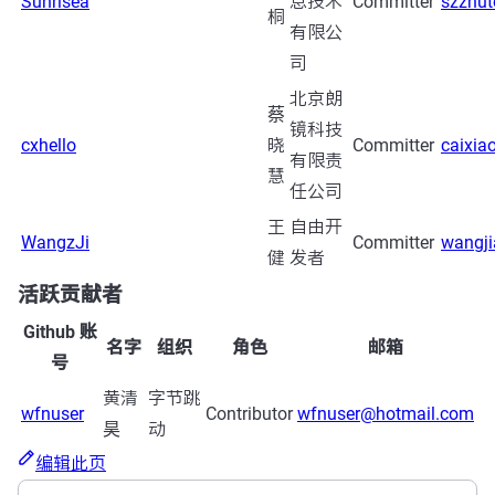
Sunrisea
息技术
Committer
szzhu
桐
有限公
司
北京朗
蔡
镜科技
cxhello
晓
Committer
caixi
有限责
慧
任公司
王
自由开
WangzJi
Committer
wangj
健
发者
活跃贡献者
Github 账
名字
组织
角色
邮箱
号
黄清
字节跳
wfnuser
Contributor
wfnuser@hotmail.com
昊
动
编辑此页