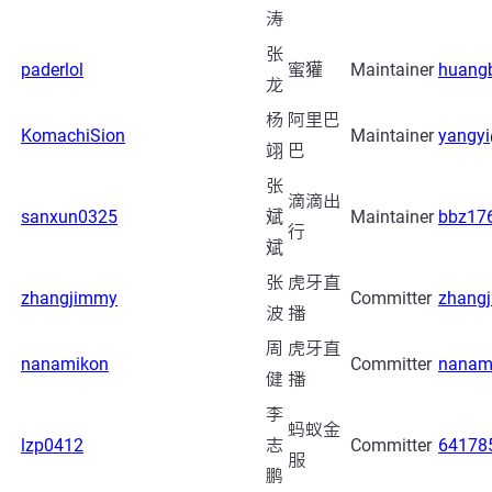
涛
张
paderlol
蜜獾
Maintainer
huang
龙
杨
阿里巴
KomachiSion
Maintainer
yangy
翊
巴
张
滴滴出
sanxun0325
斌
Maintainer
bbz17
行
斌
张
虎牙直
zhangjimmy
Committer
zhang
波
播
周
虎牙直
nanamikon
Committer
nanam
健
播
李
蚂蚁金
lzp0412
志
Committer
64178
服
鹏