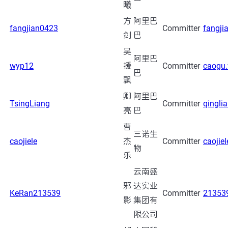
曦
方
阿里巴
fangjian0423
Committer
fangji
剑
巴
吴
阿里巴
wyp12
援
Committer
caogu
巴
飘
卿
阿里巴
TsingLiang
Committer
qingli
亮
巴
曹
三诺生
caojiele
杰
Committer
caoji
物
乐
云南盛
邪
达实业
KeRan213539
Committer
21353
影
集团有
限公司