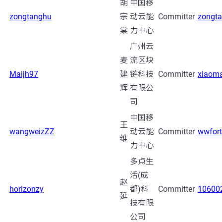
胡
中国移
zongtanghu
宗
动云能
Committer
zongt
棠
力中心
广州云
麦
流区块
Maijh97
建
链科技
Committer
xiaom
辉
有限公
司
中国移
王
wangweizZZ
动云能
Committer
wwfor
维
力中心
多点生
活(成
赵
horizonzy
都)科
Committer
10600
延
技有限
公司