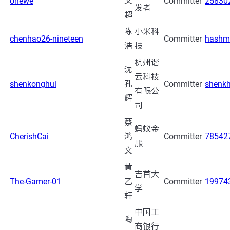
onewe
文
Committer
25830
发者
超
陈
小米科
chenhao26-nineteen
Committer
hashm
浩
技
杭州谐
沈
云科技
shenkonghui
孔
Committer
shenk
有限公
辉
司
蔡
蚂蚁金
CherishCai
鸿
Committer
78542
服
文
黄
吉首大
The-Gamer-01
乙
Committer
19974
学
轩
中国工
陶
商银行