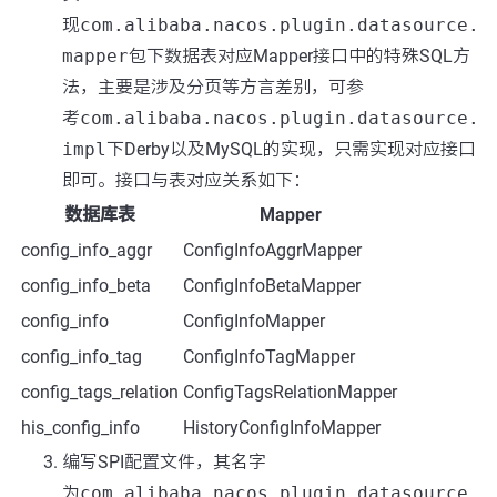
现
com.alibaba.nacos.plugin.datasource.
mapper
包下数据表对应Mapper接口中的特殊SQL方
法，主要是涉及分页等方言差别，可参
考
com.alibaba.nacos.plugin.datasource.
impl
下Derby以及MySQL的实现，只需实现对应接口
即可。接口与表对应关系如下：
数据库表
Mapper
config_info_aggr
ConfigInfoAggrMapper
config_info_beta
ConfigInfoBetaMapper
config_info
ConfigInfoMapper
config_info_tag
ConfigInfoTagMapper
config_tags_relation
ConfigTagsRelationMapper
his_config_info
HistoryConfigInfoMapper
编写SPI配置文件，其名字
为
com.alibaba.nacos.plugin.datasource.