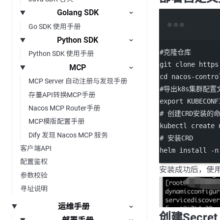
Golang SDK
Go SDK 使用手册
Python SDK
#克隆仓库
Python SDK 使用手册
git
clone
https
MCP
cd
nacos-contro
MCP Server 自动注册与发现手册
#导出k8s集群配置
存量API转换MCP手册
export
 KUBECONF
Nacos MCP Router手册
# 创建CRD安装的
MCP模版配置手册
kubectl
create
Dify 发现 Nacos MCP 服务
# 安装CRD
客户端API
helm
install
-n
配置鉴权
安装成功后，使用”ku
参数校验
寻址说明
运维手册
创建Secret