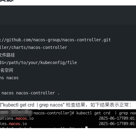
Terminal window
://github.com/nacos-group/nacos-controller.git
ller/charts/nacos-controller
文件路径
IG
=
/path/to/your/kubeconfig/file
命名空间
ns
nacos
nacos
nacos-controller
.
bectl get crd | grep nacos” 检查结果，如下结果表示正常：