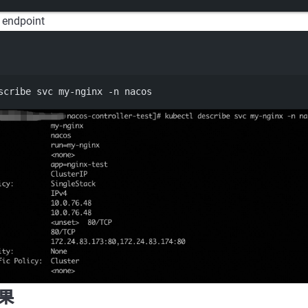
endpoint
Terminal window
scribe
svc
my-nginx
-n
nacos
果