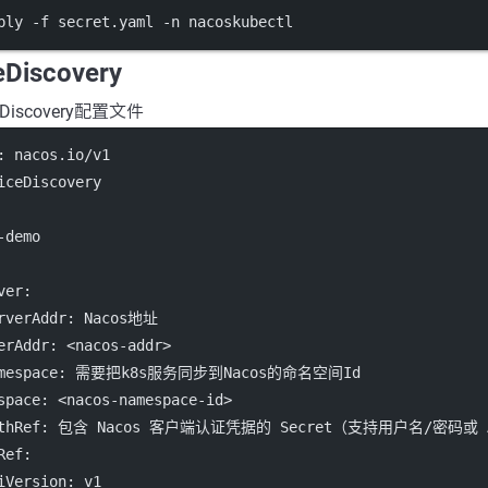
ply
-f
secret.yaml
-n
nacoskubectl
Discovery
eDiscovery配置文件
: 
nacos.io/v1
iceDiscovery
-demo
ver
:
rverAddr: Nacos地址
erAddr
: 
<nacos-addr>
amespace: 需要把k8s服务同步到Nacos的命名空间Id
space
: 
<nacos-namespace-id>
uthRef: 包含 Nacos 客户端认证凭据的 Secret（支持用户名/密码
Ref
:
iVersion
: 
v1