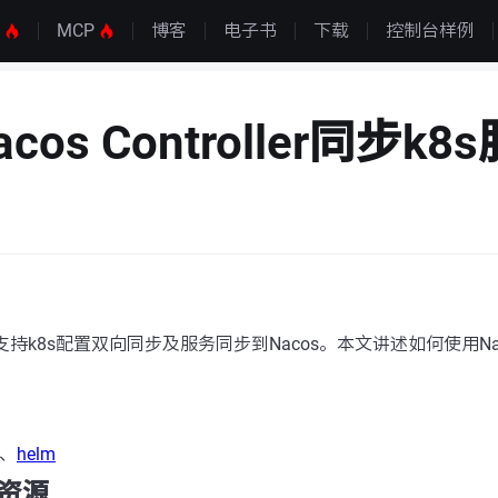
S
MCP
博客
电子书
下载
控制台样例
cos Controller同步k
oller支持k8s配置双向同步及服务同步到Nacos。本文讲述如何使用Nacos
。
、
helm
资源