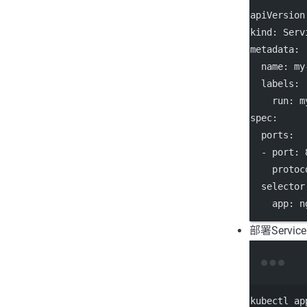
apiVersion
kind
: 
Serv
metadata
:
name
: 
my
labels
:
run
: 
m
spec
:
ports
:
  - 
port
: 
protoc
selector
app
: 
n
部署Service
kubectl
ap