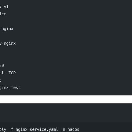
: 
v1
ice
-nginx
y-nginx
80
ol
: 
TCP
:
ginx-test
Terminal window
ply
-f
nginx-service.yaml
-n
nacos