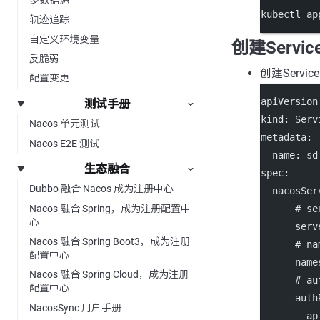
kubectl
ap
轨迹追踪
自定义环境变量
创建Service
反脆弱
创建Servic
配置变更
apiVersion
测试手册
kind
: 
Serv
Nacos 单元测试
metadata
:
Nacos E2E 测试
name
: 
sd
生态融合
spec
:
Dubbo 融合 Nacos 成为注册中心
nacosSer
Nacos 融合 Spring，成为注册配置中
# se
心
serv
Nacos 融合 Spring Boot3，成为注册
# n
配置中心
name
Nacos 融合 Spring Cloud，成为注册
# a
配置中心
auth
NacosSync 用户手册
ap