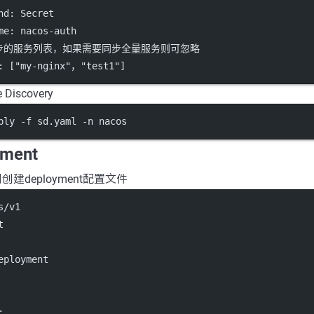
nd
: 
Secret
me
: 
nacos-auth
同步的服务列表，如果需要同步全量服务则可忽略
: [
"my-nginx"，"test1"
]
 Discovery
ply -f sd.yaml -n nacos
ment
例创建deployment配置文件
s/v1
t
eployment
: