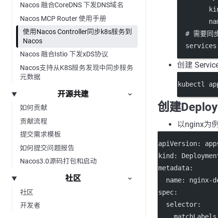
Nacos 融合CoreDNS 下发DNS域名
ki
Nacos MCP Router 使用手册
na
使用Nacos Controller同步k8s服务到
# 需要
Nacos
services
Nacos 融合Istio 下发xDS协议
创建 Service
Nacos支持从K8S服务发现中同步服务
元数据
kubectl ap
开源共建
创建Deploy
如何贡献
贡献流程
以nginx为
提交需求模板
apiVersion
: 
app
如何提交问题报告
kind
: 
Deploymen
Nacos3.0源码打包和启动
metadata
:
社区
name
: 
nginx-d
社区
spec
:
selector
:
开发者
matchLabels