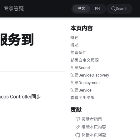
专家答疑
Search
本页内容
8s服务到
概述
概述
前置条件
部署自定义资源
创建Secret
创建ServiceDiscovery
创建Deployment
创建Service
 Controller同步
查看同步结果
贡献
贡献者指南
编辑本页内容
反馈本页问题