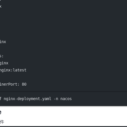
x
inx
s
:
ginx
nginx:latest
inerPort
: 
80
f nginx-deployment.yaml -n nacos
e
文件