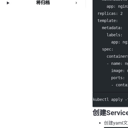
将归档
app
: 
ngin
replicas
: 
2
template
:
metadata
:
labels
:
app
: 
ng
spec
:
container
      - 
name
: 
n
image
: 
ports
:
        - 
conta
kubectl apply -
创建Servic
创建yaml