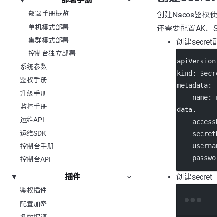
部署手册
部署手册概览
创建Nacos鉴权
单机模式部署
还需要配置AK、
集群模式部署
创建secre
控制台独立部署
apiVersion
系统参数
kind
: 
Secr
鉴权手册
metadata
:
升级手册
name
: 
监控手册
data
:
运维API
access
运维SDK
secret
userna
控制台手册
passwo
控制台API
插件
创建secret
鉴权插件
配置加密
多数据源