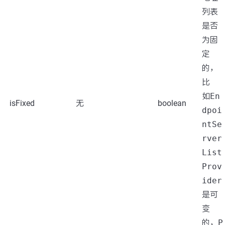
列表
是否
为固
定
的，
比
如
En
isFixed
无
boolean
dpoi
ntSe
rver
List
Prov
ider
是可
变
的，
P