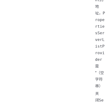
地
址，
P
rope
rtie
sSer
verL
istP
rovi
der
是
“（空
字符
串）
关
闭
Se