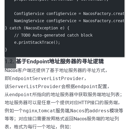
    ConfigService configService 
=
 NacosFactory.
create
    NamingService configService 
=
 NacosFactory.
create
} 
catch
 (NacosException 
e
) {
// TODO Auto-generated catch block
    e.
printStackTrace
();
}
1.2. 基于Endpoint地址服务器的寻址逻辑
Nacos客户端还提供了基于地址服务器的寻址方式，
即
EndpointServerListProvider
，
该
ServerListProvider
会根据
endpoint
配置，
从
endpoint
所指向的地址服务器中获取服务端地址列表；
地址服务器可以是任意一个提供对应HTTP接口的服务端，
例如一个
nginx
,
tomcat服务端
,
Nacos的address模块等
等等；对应接口需要按照格式返回Nacos服务端的地址列
表，格式为每行一个地址，例如：