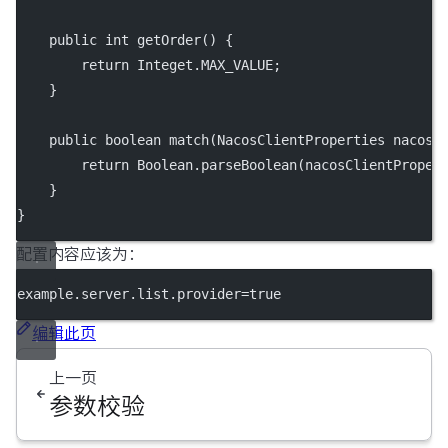
public
int
getOrder
() {
return
 Integet.MAX_VALUE;
    }
public
boolean
match
(NacosClientProperties 
nacosC
return
 Boolean.
parseBoolean
(nacosClientProper
    }
}
配置内容应该为：
example.server.list.provider
=true
编辑此页
上一页
参数校验