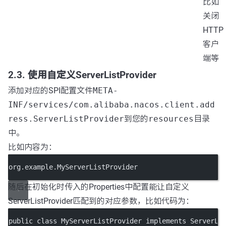
比如
关闭
HTTP
客户
端等
2.3. 使用自定义ServerListProvider
添加对应的SPI配置文件
META-
INF/services/com.alibaba.nacos.client.add
ress.ServerListProvider
到您的
resources
目录
中。
比如内容为：
org.example.MyServerListProvider
随后在初始化时传入的Properties中配置能让自定义
ServerListProvider匹配到的对应参数，比如代码为：
public
class
MyServerListProvider
implements
ServerLi