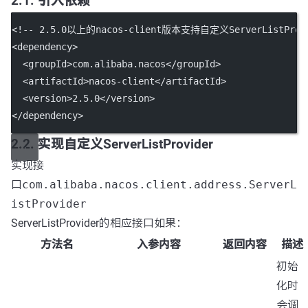
2.1. 引入依赖
<!-- 2.5.0以上的nacos-client版本支持自定义ServerListProvi
<
dependency
>
  <
groupId
>com.alibaba.nacos</
groupId
>
  <
artifactId
>nacos-client</
artifactId
>
  <
version
>2.5.0</
version
>
</
dependency
>
2.2. 实现自定义ServerListProvider
实现接
口
com.alibaba.nacos.client.address.ServerL
istProvider
ServerListProvider的相应接口如果：
方法名
入参内容
返回内容
描述
初始
化时
会调