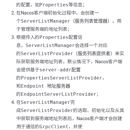
的配置，如
Properties
等信息；
在Nacos客户端初始化过程中，会创建一
个
ServerListManager（服务列表管理器）
，用
于管理服务端的地址列表；
根据传入的
Properties
配置信
息，
ServerListManager
会选择一个对应
的
ServerListProvider（服务列表提供者）
来实
际获取服务端地址列表，默认情况下，Nacos客户端
会提供基于
server-addr配置
的
PropertiesServerListProvider
，
和
Endpoint 地址服务器
的
EndpointServerListProvider
；
在
ServerListManager
完
成
ServerListProvider
的选取、初始化以及从其
中获取到服务端地址列表后，Nacos客户端才会创建
用于通信的
GrpcClient
，并使