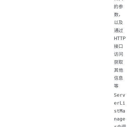
的参
数，
以及
通过
HTTP
接口
访问
获取
其他
信息
等
Serv
erLi
stMa
nage
r
会调