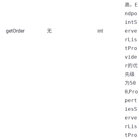
高，
E
ndpo
intS
getOrder
无
int
erve
rLis
tPro
vide
r
的优
先级
为
50
0
,
Pro
pert
iesS
erve
rLis
tPro