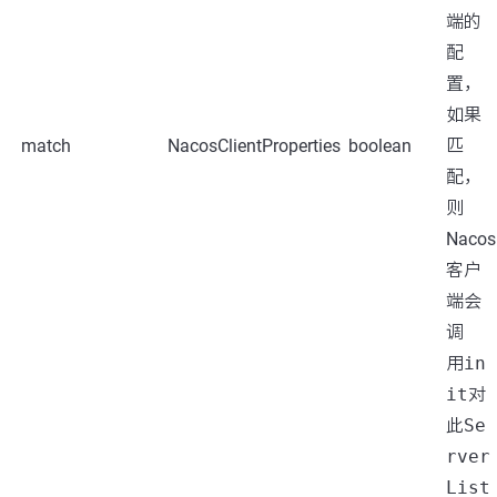
端的
配
置，
如果
match
NacosClientProperties
boolean
匹
配，
则
Nacos
客户
端会
调
用
in
it
对
此
Se
rver
List