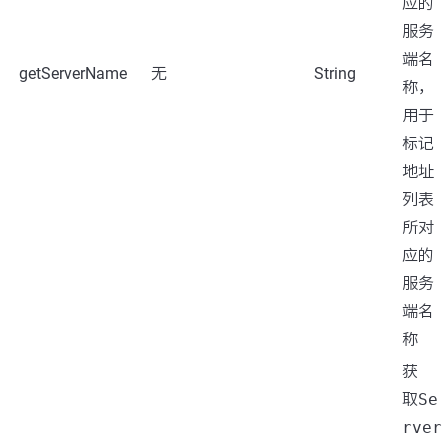
应的
服务
端名
getServerName
无
String
称，
用于
标记
地址
列表
所对
应的
服务
端名
称
获
取
Se
rver