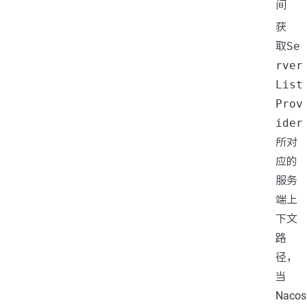
间
获
取
Se
rver
List
Prov
ider
所对
应的
服务
端上
下文
路
径，
当
Nacos