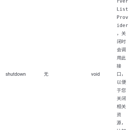
rver
List
Prov
ider
，关
闭时
会调
用此
接
shutdown
无
void
口，
以便
于您
关闭
相关
资
源，