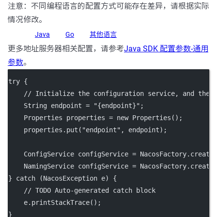
注意：不同编程语言的配置方式可能存在差异，请根据实际
情况修改。
Java
Go
其他语言
更多地址服务器相关配置，请参考
Java SDK 配置参数-通用
参数
。
try
 {
// Initialize the configuration service, and the 
    String endpoint 
=
"{endpoint}"
;
    Properties properties 
=
new
Properties
();
    properties.
put
(
"endpoint"
, endpoint);
    ConfigService configService 
=
 NacosFactory.
create
    NamingService configService 
=
 NacosFactory.
create
} 
catch
 (NacosException 
e
) {
// TODO Auto-generated catch block
    e.
printStackTrace
();
}