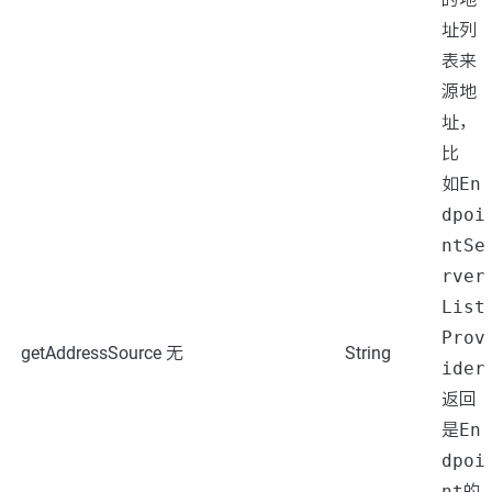
址列
表来
源地
址，
比
如
En
dpoi
ntSe
rver
List
Prov
getAddressSource
无
String
ider
返回
是
En
dpoi
nt
的