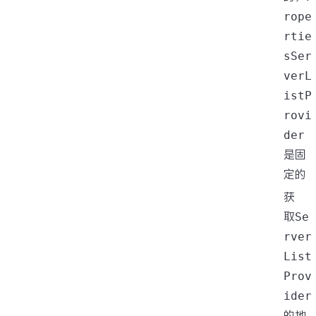
rope
rtie
sSer
verL
istP
rovi
der
是固
定的
获
取
Se
rver
List
Prov
ider
的地