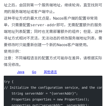
址之后，会回到第一个服务端地址，继续轮询，直至找到可
用的服务端地址或客户端中止。
这种寻址方式的最大优点是，Nacos客户端的配置非常简
单，只需要配置
server-addr
即可，无需配置额外的服务
端地址列表配置；同时也无需部署额外的组件；但是，这种
寻址方式相对不灵活，无法动态的修改服务端地址列表，需
要修改时只能重新创建一个新的Nacos客户端使用。
使用示例：
注意：不同编程语言的配置方式可能存在差异，请根据实际
情况修改。
Java
Go
其他语言
try
 {
// Initialize the configuration service, and the cons
    String serverAddr 
=
"{serverAddr}"
;
    Properties properties 
=
new
Properties
();
    properties.
put
(
"serverAddr"
, serverAddr);