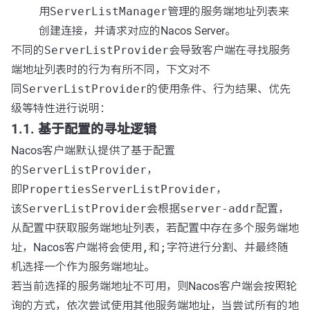
用
ServerListManager
管理的服务端地址列表来
创建连接，并请求对应的Nacos Server。
不同的
ServerListProvider
会导致客户端在寻找服务
端地址列表时的行为有所不同，下文对不
同
ServerListProvider
的使用条件、行为结果、优先
级等特性进行说明：
1.1. 基于配置的寻址逻辑
Nacos客户端默认提供了基于配置
的
ServerListProvider
，
即
PropertiesServerListProvider
，
该
ServerListProvider
会根据
server-addr
配置，
从配置中获取服务端地址列表，若配置中存在多个服务端地
址，Nacos客户端将会使用
,
和
;
字符进行分割、并最终随
机选择一个作为服务端地址。
若当前选择的服务端地址不可用，则Nacos客户端会按照轮
询的方式，依次尝试使用其他服务端地址，当尝试所有的地