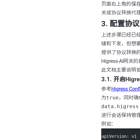
页面右上角的
保
关或协议转换代
3. 配置协
上述步骤已经已经将
储和下发，但想要
提供了协议转换
Higress-AI
此文档主要说明
3.1. 开启Hi
参考
Higress C
为
true
，同时确
data.higress
进行会话保持管
例如：
apiVersion
: 
v1