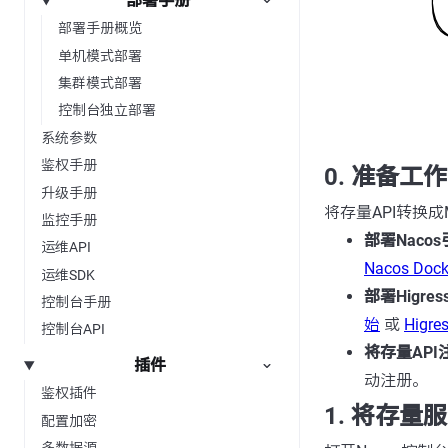
部署手册
部署手册概览
单机模式部署
集群模式部署
控制台独立部署
系统参数
鉴权手册
0. 准备工作
升级手册
将存量API转换
监控手册
部署Naco
运维API
Nacos Do
运维SDK
部署Higress
控制台手册
始
或
Higr
控制台API
将存量API
插件
动注册。
鉴权插件
1. 将存量
配置加密
多数据源