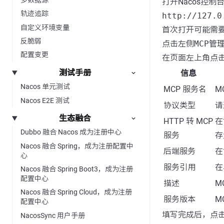
打开Nacos控制
轨迹追踪
http://127.0
自定义环境变量
首次打开可能需
反脆弱
点击左侧
MCP管
配置变更
在页面左上角点
测试手册
信息
Nacos 单元测试
MCP 服务名
M
Nacos E2E 测试
协议类型
请
生态融合
HTTP 转 MCP
在
Dubbo 融合 Nacos 成为注册中心
服务
存
Nacos 融合 Spring，成为注册配置中
后端服务
在
心
服务引用
在
Nacos 融合 Spring Boot3，成为注册
配置中心
描述
M
Nacos 融合 Spring Cloud，成为注册
服务版本
M
配置中心
填写完成后，点
NacosSync 用户手册