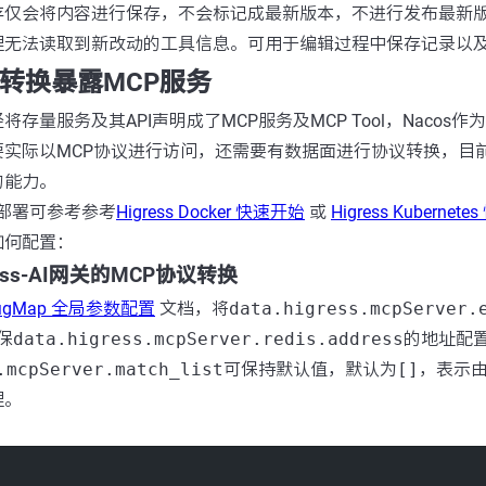
存
仅会将内容进行保存，不会标记成最新版本，不进行发布最新版
理无法读取到新改动的工具信息。可用于编辑过程中保存记录以
议转换暴露MCP服务
存量服务及其API声明成了MCP服务及MCP Tool，Nacos
实际以MCP协议进行访问，还需要有数据面进行协议转换，目前Hig
的能力。
网关的部署可参考参考
Higress Docker 快速开始
或
Higress Kubernet
如何配置：
gress-AI网关的MCP协议转换
onfigMap 全局参数配置
文档，将
data.higress.mcpServer.
保
data.higress.mcpServer.redis.address
的地址配置
.mcpServer.match_list
可保持默认值，默认为
[]
，表示由H
理。