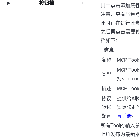
将归档
其中点击
添加属
注意，只有当焦
此时正在进行此
之后再点击需要
释如下：
信息
名称
MCP T
MCP T
类型
持
strin
描述
MCP T
协议
提供给A
转化
实际映射
配置
置手册
。
所有Tool的输入
上角
发布为最新