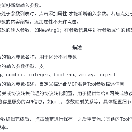
性
能够新增输入参数。
点处于
参数列表
时，点击
添加属性
才能新增输入参数。若焦点处
参数的内容编辑，
添加属性
不允许点击。
修改的输入参数，如
NewArg1
；在
参数信息
中进行参数属性的修
描述
ools的输入参数名称，用于区分不同参数
ools的输入参数类型，支
g
、
number
、
integer
、
boolean
、
array
、
object
ools的输入参数描述，自定义描述此MCP服务Tool参数描述信息
I网关或协议转换代理的协议转化配置，用于提供给给AI网关或协
的存量服务的API信息，如
url
，
参数映射关系
等，具体配置细节
参数编辑完成后， 点击
确定
进行保存，之后重复添加其他的Too
版本
。