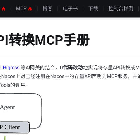
S
MCP
博客
电子书
下载
控制台样例
PI转换MCP手册
和
Higress
等AI网关的结合，
0代码改动
地实现将存量API转换成M
acos上对已经注册在Nacos中的存量API声明为MCP服务，并
ools的调用。