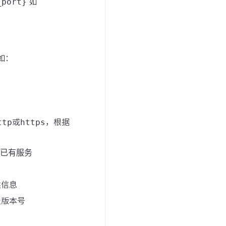
_port}
如
如：
ttp
或
https
，根据
已有服务
述信息
级版本号