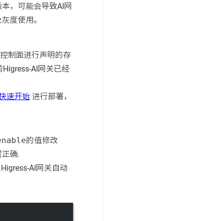
本，可能会导致AI网
及灰度使用。
作为控制面进行声明的存
ress-AI网关已经
es 快速开始
进行部署，
enable
的值修改
正确.
igress-AI网关自动