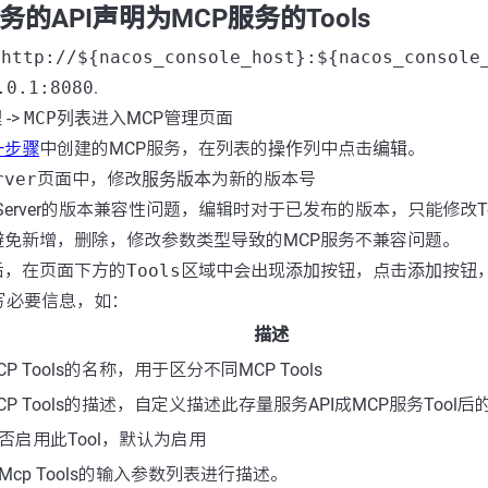
服务的API声明为MCP服务的Tools
台
http://${nacos_console_host}:${nacos_console
.0.1:8080
.
理
->
MCP列表
进入MCP管理页面
一步骤
中创建的MCP服务，在列表的
操作
列中点击
编辑
。
rver
页面中，修改
服务版本
为新的版本号
 Server的版本兼容性问题，编辑时对于已发布的版本，只能修改T
避免新增，删除，修改参数类型导致的MCP服务不兼容问题。
后，在页面下方的
Tools
区域中会出现
添加
按钮，点击
添加
按钮
写必要信息，如：
描述
CP Tools的名称，用于区分不同MCP Tools
CP Tools的描述，自定义描述此存量服务API成MCP服务Tool
否启用此Tool，默认为启用
Mcp Tools的输入参数列表进行描述。