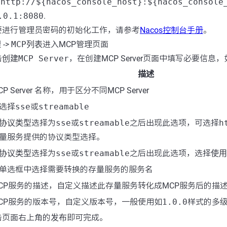
台
http://${nacos_console_host}:${nacos_console
.0.1:8080
.
要进行管理员密码的初始化工作，请参考
Nacos控制台手册
。
理
->
MCP列表
进入MCP管理页面
击
创建MCP Server
，在创建MCP Server页面中填写必要信息，
描述
CP Server 名称，用于区分不同MCP Server
选择
sse
或
streamable
协议类型
选择为
sse
或
streamable
之后出现此选项，可选择
h
量服务提供的协议类型选择。
协议类型
选择为
sse
或
streamable
之后出现此选项，选择
使用
单选框中选择需要转换的存量服务的服务名
CP服务的描述，自定义描述此存量服务转化成MCP服务后的描
CP服务的版本号，自定义版本号，一般使用如
1.0.0
样式的多
击页面右上角的
发布
即可完成。