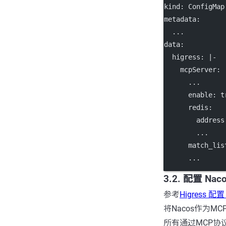
kind
: 
ConfigMap
metadata
:
...
data
:
higress
: 
|-
    mcpServer:
      ...
      enable: 
      redis:
        addres
        ...
      match_lis
      ...
3.2. 配置 Naco
参考
Higress 配置 
将Nacos作为MC
所有通过MCP协