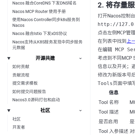
Nacos 融合CoreDNS 下发DNS域名
2. 将存量
Nacos MCP Router 使用手册
打开Nacos控制
使用Nacos Controller同步k8s服务到
http://127.0
Nacos
点击左侧
MCP管
Nacos 融合Istio 下发xDS协议
在列表中找到
上
Nacos支持从K8S服务发现中同步服务
元数据
在
编辑 MCP Se
考虑到不同MCP
开源共建
信息以及开关；
如何贡献
修改为新版本号
贡献流程
Tools
页面中填
提交需求模板
如何提交问题报告
信息
Nacos3.0源码打包和启动
Tool 名称
M
社区
Tool 描述
M
社区
是否启用
是
开发者
Tool 入参描述
对