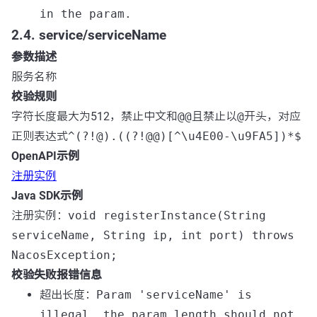
in the param.
2.4. service/serviceName
参数描述
服务名称
校验规则
字符长度最大为512，禁止中文和
@@
且禁止以
@
开头，对应
正则表达式
^(?!@).((?!@@)[^\u4E00-\u9FA5])*$
OpenAPI示例
注册实例
Java SDK示例
注册实例：
void registerInstance(String
serviceName, String ip, int port) throws
NacosException;
校验失败报错信息
超出长度：
Param 'serviceName' is
illegal, the param length should not