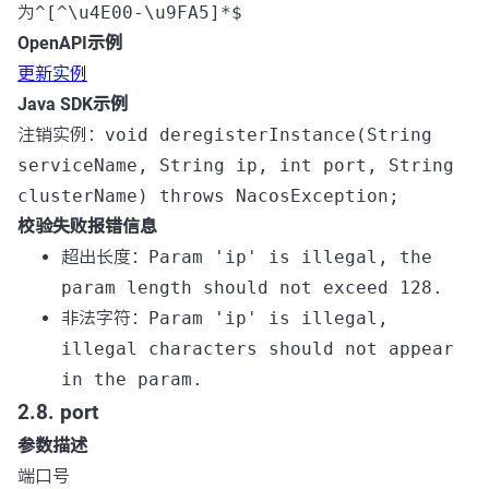
为
^[^\u4E00-\u9FA5]*$
OpenAPI示例
更新实例
Java SDK示例
注销实例：
void deregisterInstance(String
serviceName, String ip, int port, String
clusterName) throws NacosException;
校验失败报错信息
超出长度：
Param 'ip' is illegal, the
param length should not exceed 128.
非法字符：
Param 'ip' is illegal,
illegal characters should not appear
in the param.
2.8. port
参数描述
端口号