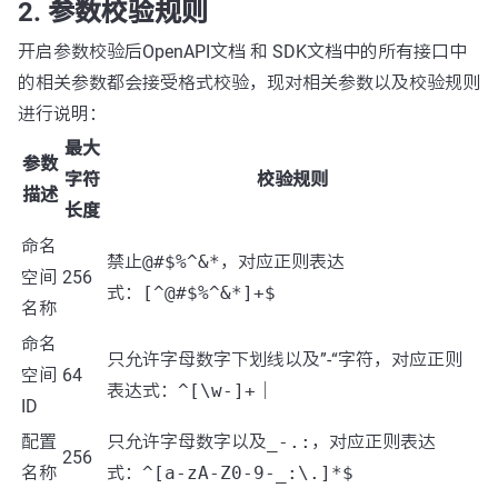
2. 参数校验规则
开启参数校验后OpenAPI文档 和 SDK文档中的所有接口中
的相关参数都会接受格式校验，现对相关参数以及校验规则
进行说明：
最大
参数
字符
校验规则
描述
长度
命名
禁止
@#$%^&*
，对应正则表达
空间
256
式：
[^@#$%^&*]+$
名称
命名
只允许字母数字下划线以及”-“字符，对应正则
空间
64
表达式：
^[\w-]+
｜
ID
配置
只允许字母数字以及
_-.:
，对应正则表达
256
名称
式：
^[a-zA-Z0-9-_:\.]*$