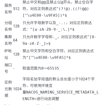
禁止中文和
@@
且禁止以
@
开头，禁止空白字
服务
512
符，对应正则表达式
^(?!@).((?!@@)
名称
[^\u4E00-\u9FA5])*$
分组
只允许字母数字以及
_-.:
，对应正则表达
128
名称
式：
^[a-zA-Z0-9-_:\.]*$
集群
只允许数字字母和
-_
，对应正则表达式
^[0-
64
名称
9a-zA-Z-_]+$
IP地
禁止中文字符和空白字符，对应正则表达式
128
址
为
^[^\u4E00-\u9FA5]*$
端口
-
取值范围为
0～65535
号
字段名加字段值的默认总长度小于1024个字
实例
符，可使用环境变
元数
1024
量
NACOS_NAMING_SERVICE_METADATA_L
据
ENGTH=
进行动态调整