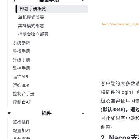
部署手册
部署手册概览
单机模式部署
集群模式部署
控制台独立部署
系统参数
鉴权手册
升级手册
监控手册
运维API
客户端的大多数请求
运维SDK
权插件的login
控制台手册
级及兼容使用习惯，
控制台API
(默认8848)，
插件
因此如果客户端
鉴权插件
调整。
配置加密
2. Nac
多数据源