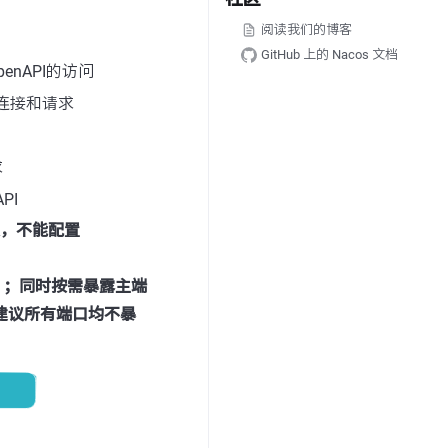
阅读我们的博客
GitHub 上的 Nacos 文档
OpenAPI的访问
连接和请求
求
PI
转发，不能配置
8）；同时按需暴露主端
建议所有端口均不暴