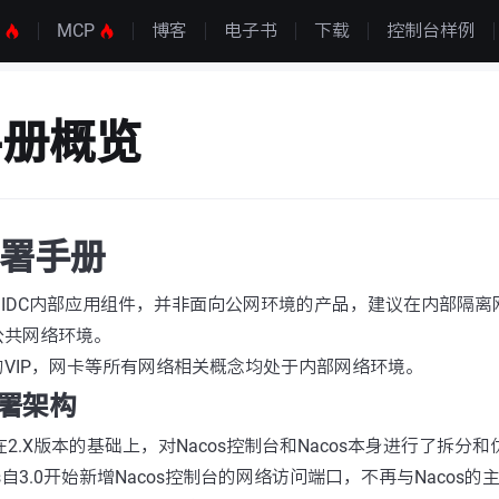
S
MCP
博客
电子书
下载
控制台样例
手册概览
部署手册
一个IDC内部应用组件，并非面向公网环境的产品，建议在内部隔
公共网络环境。
VIP，网卡等所有网络相关概念均处于内部网络环境。
s部署架构
版本在2.X版本的基础上，对Nacos控制台和Nacos本身进行了拆分
自3.0开始新增Nacos控制台的网络访问端口，不再与Nacos的主端口（