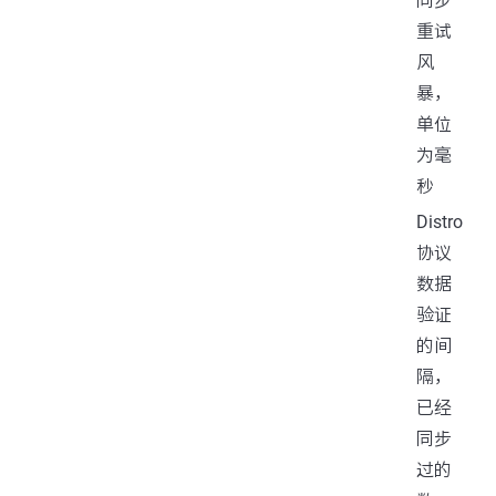
同步
重试
风
暴，
单位
为毫
秒
Distro
协议
数据
验证
的间
隔，
已经
同步
过的