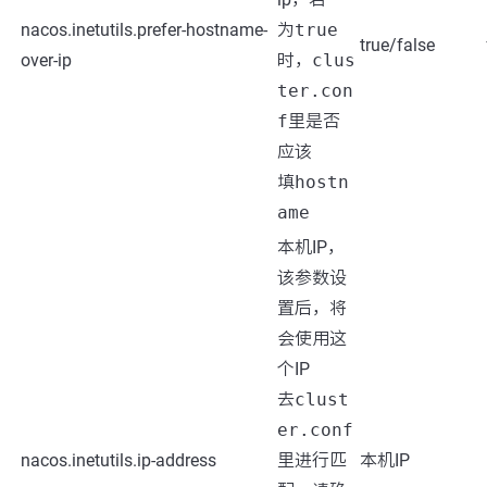
nacos.inetutils.prefer-hostname-
为
true
true/false
over-ip
时，
clus
ter.con
f
里是否
应该
填
hostn
ame
本机IP，
该参数设
置后，将
会使用这
个IP
去
clust
er.conf
nacos.inetutils.ip-address
里进行匹
本机IP