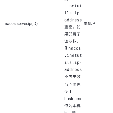
.inetut
ils.ip-
address
nacos.server.ip(-D)
本机IP
更高，如
果配置了
该参数，
则
nacos
.inetut
ils.ip-
address
不再生效
节点优先
使用
hostname
作为本机
ip，若