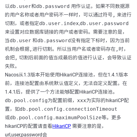
以
db.user
和
db.password
用作认证。如果不同数据源
的用户名称或者用户密码不一样时，可以通过符号
,
来进行
切割，或者指定
db.user.index
,
db.user.password
来设置对应数据库链接的用户或者密码。需要注意的是，
当
db.user
和
db.password
没有指定下标时，因为当前
机制会根据
,
进行切割。所以当用户名或者密码存在
,
时，
会把
,
切割后前面的值当成最后的值进行认证，会导致认证
失败。
Nacos从1.3版本开始使用HikariCP连接池，但在1.4.1版本
前，连接池配置由系统默认值定义，无法自定义配置。在
1.4.1后，提供了一个方法能够配置HikariCP连接池。
db.pool.config
为配置前缀，
xxx
为实际的hikariCP配
置，如
db.pool.config.connectionTimeout
或
db.pool.config.maximumPoolSize
等。更多
hikariCP的配置请查看
HikariCP
需要注意的是，
url,user,password会