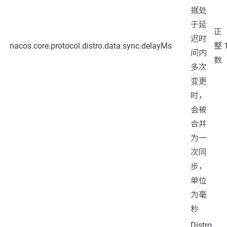
据处
于延
正
迟时
nacos.core.protocol.distro.data.sync.delayMs
整
间内
数
多次
变更
时，
会被
合并
为一
次同
步，
单位
为毫
秒
Distro