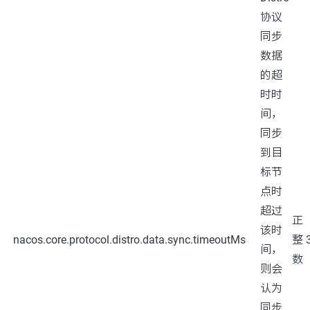
协议
同步
数据
的超
时时
间，
同步
到目
标节
点时
超过
正
该时
nacos.core.protocol.distro.data.sync.timeoutMs
整
间，
数
则会
认为
同步