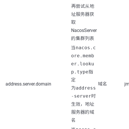
再尝试从地
址服务器获
取
NacosServer
的集群列表
当
nacos.c
ore.memb
er.looku
p.type
指
定
address.server.domain
域名
jm
为
address
-server
时
生效，地址
服务器的域
名