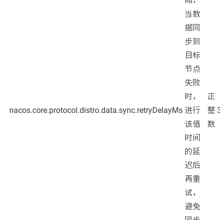
隔，
当数
据同
步到
目标
节点
失败
时，
正
nacos.core.protocol.distro.data.sync.retryDelayMs
进行
整
该值
数
时间
的延
迟后
再重
试，
避免