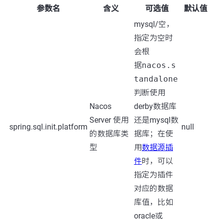
参数名
含义
可选值
默认值
mysql/空，
指定为空时
会根
据
nacos.s
tandalone
判断使用
Nacos
derby数据库
Server 使用
还是mysql数
spring.sql.init.platform
null
的数据库类
据库；在使
型
用
数据源插
件
时，可以
指定为插件
对应的数据
库值，比如
oracle或