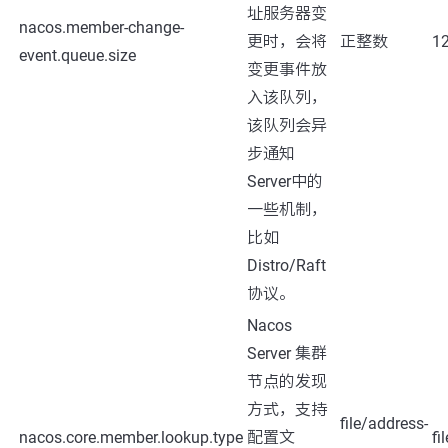
址服务器变
nacos.member-change-
更时，会将
正整数
1
event.queue.size
变更事件放
入该队列，
该队列会异
步通知
Server中的
一些机制，
比如
Distro/Raft
协议。
Nacos
Server 集群
节点的发现
方式，支持
file/address-
nacos.core.member.lookup.type
配置文
fil