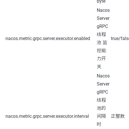
byte
Nacos
Server
gRPC
线程
nacos.metric.grpc.server.executor.enabled
true/fals
池 监
控能
力开
关
Nacos
Server
gRPC
线程
池的
nacos.metric.grpc.server.executor.interval
间隔
正整数
时