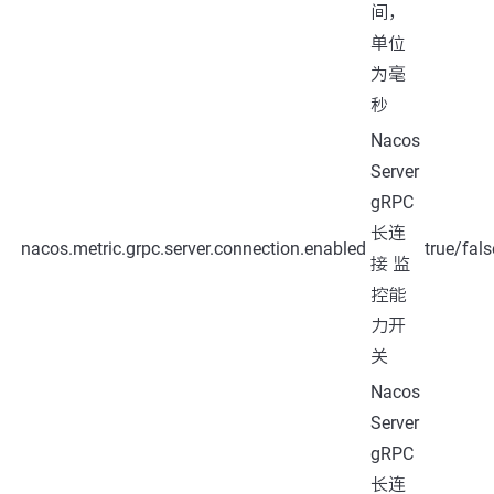
间，
单位
为毫
秒
Nacos
Server
gRPC
长连
nacos.metric.grpc.server.connection.enabled
true/fals
接 监
控能
力开
关
Nacos
Server
gRPC
长连