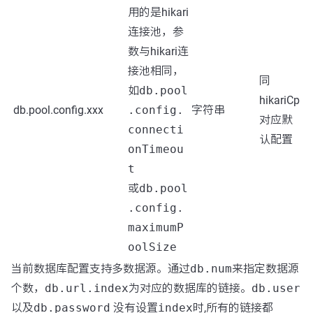
用的是hikari
连接池，参
数与hikari连
接池相同，
同
如
db.pool
hikariCp
db.pool.config.xxx
.config.
字符串
对应默
connecti
认配置
onTimeou
t
或
db.pool
.config.
maximumP
oolSize
当前数据库配置支持多数据源。通过
db.num
来指定数据源
个数，
db.url.index
为对应的数据库的链接。
db.user
以及
db.password
没有设置
index
时,所有的链接都