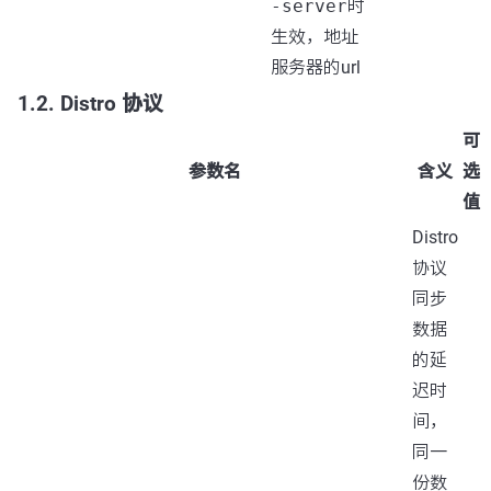
-server
时
生效，地址
服务器的url
1.2. Distro 协议
可
参数名
含义
选
值
Distro
协议
同步
数据
的延
迟时
间，
同一
份数