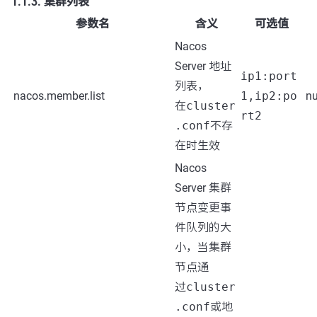
1.1.3. 集群列表
参数名
含义
可选值
Nacos
Server 地址
ip1:port
列表，
nacos.member.list
1,ip2:po
nu
在
cluster
rt2
.conf
不存
在时生效
Nacos
Server 集群
节点变更事
件队列的大
小，当集群
节点通
过
cluster
.conf
或地