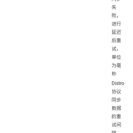
失
败，
进行
延迟
后重
试，
单位
为毫
秒
Distro
协议
同步
数据
的重
试间