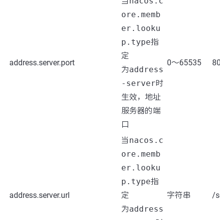
当
nacos.c
ore.memb
er.looku
p.type
指
定
address.server.port
0～65535
8
为
address
-server
时
生效，地址
服务器的端
口
当
nacos.c
ore.memb
er.looku
p.type
指
address.server.url
定
字符串
/s
为
address