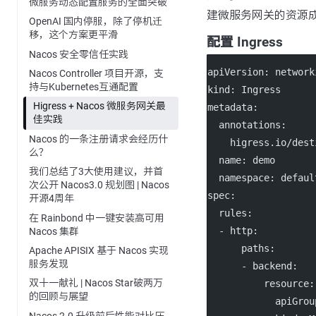
微服务动态配置服务的全面突破
建微服务网关的资源
OpenAI 国内停服，除了停机迁
移，这个方案更平滑
配置 Ingress
Nacos 安全零信任实践
apiVersion
: 
network
Nacos Controller 项目开源，支
持与Kubernetes互通配置
kind
: 
Ingress
Higress + Nacos 微服务网关最
metadata
:
佳实践
annotations
:
Nacos 的一条注册请求会经历什
higress.io/dest
么？
name
: 
demo
我们总结了3大使用建议，并首
namespace
: 
defaul
次公开 Nacos3.0 规划图 | Nacos
spec
:
开源4周年
rules
:
在 Rainbond 中一键安装高可用
  - 
http
:
Nacos 集群
paths
:
Apache APISIX 基于 Nacos 实现
服务发现
      - 
backend
:
双十一献礼 | Nacos Star破两万
resource
:
的回顾与展望
apiGrou
Nacos 2.0 升级前后性能对比压