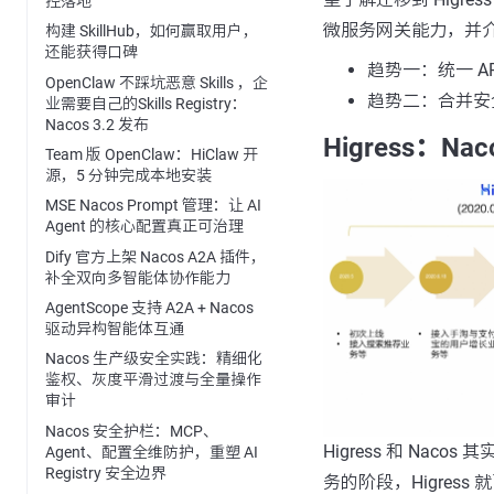
控落地
微服务网关能力，并
构建 SkillHub，如何赢取用户，
还能获得口碑
趋势一：统一 A
OpenClaw 不踩坑恶意 Skills ，企
趋势二：合并安全&
业需要自己的Skills Registry：
Nacos 3.2 发布
Higress：N
Team 版 OpenClaw：HiClaw 开
源，5 分钟完成本地安装
MSE Nacos Prompt 管理：让 AI
Agent 的核心配置真正可治理
Dify 官方上架 Nacos A2A 插件，
补全双向多智能体协作能力
AgentScope 支持 A2A + Nacos
驱动异构智能体互通
Nacos 生产级安全实践：精细化
鉴权、灰度平滑过渡与全量操作
审计
Nacos 安全护栏：MCP、
Higress 和 Nac
Agent、配置全维防护，重塑 AI
Registry 安全边界
务的阶段，Higres