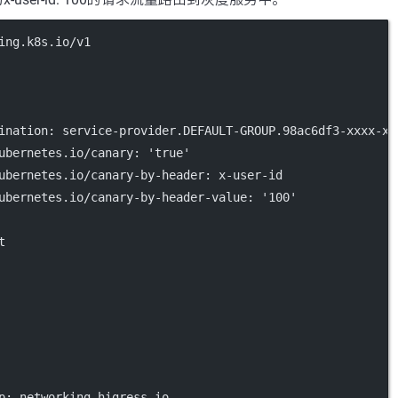
ing.k8s.io/v1
ination
: 
service-provider.DEFAULT-GROUP.98ac6df3-xxxx-xx
ubernetes.io/canary
: 
'true'
ubernetes.io/canary-by-header
: 
x-user-id
ubernetes.io/canary-by-header-value
: 
'100'
t
p
: 
networking.higress.io