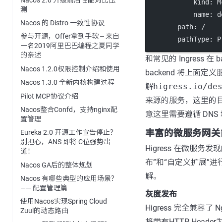
kind
: 
M
测
name
: 
d
Nacos 的 Distro 一致性协议
path
: 
/
参与开源，Offer拿到手软 -- 来自
pathType
: 
P
一名2019阿里巴巴编程之夏同学
的亲述
和常见的 Ingress 在 b
Nacos 1.2.0权限控制介绍和使用
backend 将上面定义
Nacos 1.3.0 全新内核构建过程
解
higress.io/de
Pilot MCP协议介绍
来源的服务，这里的目标
Nacos整合Confd，支持nginx配
意这里需要遵循 DNS
置管理
丰富的微服务网关
Eureka 2.0 开源工作宣告停止？
别担心，ANS 即将 C位强势出
Higress 在微服
道！
布”和“自定义扩展”进
Nacos GA后的整体规划
解。
Nacos 有哪些典型的应用场景？
—— 配置管理篇
灰度发布
使用Nacos实现Spring Cloud
Higress 完全兼容了
Zuul的动态路由
将带有HTTP Heade