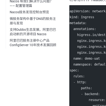
Nacos 帮我们解决什么问题？
—— 配置管理篇
apiVersion
: 
network
Nacos服务发现控制台预览
kind
: 
Ingress
微服务架构中基于DNS的服务注
metadata
:
册与发现
annotations
:
支持Dubbo生态发展，阿里巴巴
启动新的开源项目 Nacos
higress.io/dest
阿里巴巴服务注册中心产品
nginx.ingress.k
ConfigServer 10年技术发展回顾
nginx.ingress.k
nginx.ingress.k
name
: 
demo-uat
namespace
: 
defaul
spec
:
rules
:
  - 
http
:
paths
:
      - 
backend
:
resource
:
apiGrou