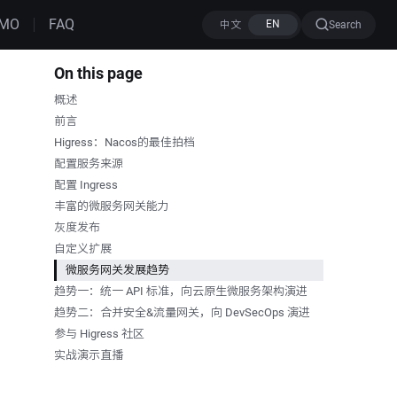
MO
FAQ
Search
On this page
概述
前言
Higress：Nacos的最佳拍档
配置服务来源
配置 Ingress
丰富的微服务网关能力
灰度发布
自定义扩展
微服务网关发展趋势
趋势一：统一 API 标准，向云原生微服务架构演进
趋势二：合并安全&流量网关，向 DevSecOps 演进
参与 Higress 社区
实战演示直播