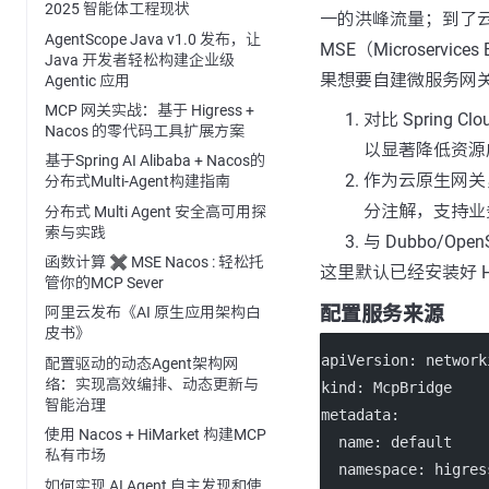
2025 智能体工程现状
一的洪峰流量；到了云产品
AgentScope Java v1.0 发布，让
MSE（Microserv
Java 开发者轻松构建企业级
果想要自建微服务网关，选
Agentic 应用
MCP 网关实战：基于 Higress +
对比 Spring C
Nacos 的零代码工具扩展方案
以显著降低资源
基于Spring AI Alibaba + Nacos的
作为云原生网关，实现了
分布式Multi-Agent构建指南
分注解，支持业务
分布式 Multi Agent 安全高可用探
索与实践
与 Dubbo/Op
函数计算 ✖️ MSE Nacos : 轻松托
这里默认已经安装好 Hi
管你的MCP Sever
配置服务来源
阿里云发布《AI 原生应用架构白
皮书》
apiVersion
: 
network
配置驱动的动态Agent架构网
络：实现高效编排、动态更新与
kind
: 
McpBridge
智能治理
metadata
:
使用 Nacos + HiMarket 构建MCP
name
: 
default
私有市场
namespace
: 
higres
如何实现 AI Agent 自主发现和使