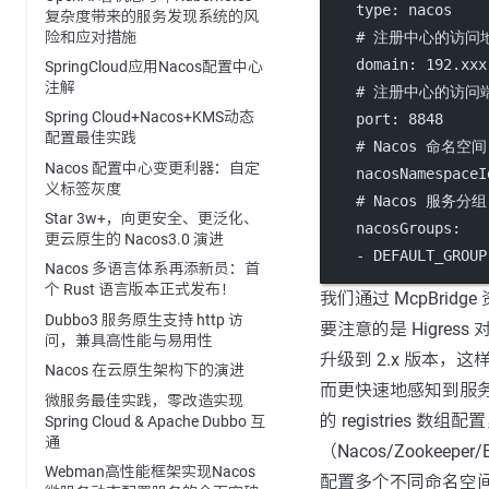
type
: 
nacos
复杂度带来的服务发现系统的风
险和应对措施
# 注册中心的访问
domain
: 
192.xxx
SpringCloud应用Nacos配置中心
注解
# 注册中心的访问端
Spring Cloud+Nacos+KMS动态
port
: 
8848
配置最佳实践
# Nacos 命名空间
Nacos 配置中心变更利器：自定
nacosNamespaceI
义标签灰度
# Nacos 服务分组
Star 3w+，向更安全、更泛化、
nacosGroups
:
更云原生的 Nacos3.0 演进
    - 
DEFAULT_GROUP
Nacos 多语言体系再添新员：首
个 Rust 语言版本正式发布！
我们通过 McpBridg
Dubbo3 服务原生支持 http 访
要注意的是 Higress 
问，兼具高性能与易用性
升级到 2.x 版本，这样
Nacos 在云原生架构下的演进
而更快速地感知到服务变化
微服务最佳实践，零改造实现
的 registries 
Spring Cloud & Apache Dubbo 互
通
（Nacos/Zookeep
Webman高性能框架实现Nacos
配置多个不同命名空