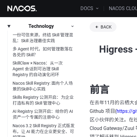
DOCS
NACOS CLO
Technology
BACK
一份可信来源，终结 Skill 管理混
乱：Skill 治理最佳实践
Higre
多 Agent 时代，如何管理散落在
各处的 Skill？
SkillClaw × Nacos：从一次
Agent 会话到可治理 Skill
Registry 的自动演化闭环
Nacos Skill Registry: 面向个人场
前言
景的Skill中心实践
Skills Registry 公测开启：为企业
在去年11月的云栖大会上
打造私有的 Skill 管理中心
Github 项目(
https://g
AI Registry 公测开启：给你的 AI
资产一个专属的注册中心
区小伙伴的关注。在社
Nacos 3.2 Skill Registry 正式版发
Cloud Gateway
布，让 AI 能力在企业更安全、可
望了解迁移到 Higres