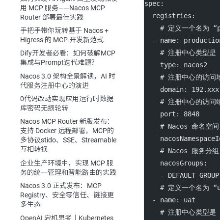
spec
:
用 MCP 服务——Nacos MCP
registries
:
Router 部署最佳实践
# 定义一个名为 “p
手把手带你玩转基于 Nacos +
Higress 的 MCP 开发新范式
  - 
name
: 
productio
# 注册中心类型是 N
Dify开发者必看：如何破解MCP
集成与Prompt迭代难题？
type
: 
nacos2
Nacos 3.0 架构全景解读，AI 时
# 注册中心的访问
代服务注册中心的演进
domain
: 
192.xxx
0代码改动实现应用运行时数据
# 注册中心的访问端
库密码无损轮转
port
: 
8848
Nacos MCP Router 新版发布：
# Nacos 命名空间
支持 Docker 远程部署，MCP的
nacosNamespaceI
多协议stido、SSE、Streamable
互相转换
# Nacos 服务分组
企业生产环境中，实现 MCP 服
nacosGroups
:
务的统一管理和智能路由的实践
    - 
DEFAULT_GROUP
Nacos 3.0 正式发布：MCP
# 定义一个名为 “
Registry、安全零信任、链接更
  - 
name
: 
uat
多生态
# 注册中心类型是 N
OpenAI 宕机思考｜Kubernetes