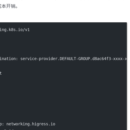
成本开销。
ing.k8s.io/v1
ination
: 
service-provider.DEFAULT-GROUP.d8ac64f3-xxxx-xx
t
p
: 
networking.higress.io