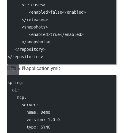
      <
releases
>
         <
enabled
>false</
enabled
>
      </
releases
>
      <
snapshots
>
         <
enabled
>true</
enabled
>
      </
snapshots
>
   </
repository
>
</
repositories
>
配置文件application.yml：
spring
:
ai
:
mcp
:
server
:
name
: 
Demo
version
: 
1.0.0
type
: 
SYNC