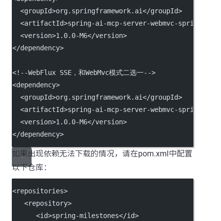
  <
groupId
>org.springframework.ai</
groupId
>
  <
artifactId
>spring-ai-mcp-server-webmvc-spring-boo
  <
version
>1.0.0-M6</
version
>
</
dependency
>
<!--WebFlux SSE，和WebMvc模式二选一-->
<
dependency
>
  <
groupId
>org.springframework.ai</
groupId
>
  <
artifactId
>spring-ai-mcp-server-webmvc-spring-boo
  <
version
>1.0.0-M6</
version
>
</
dependency
>
如果出现依赖无法下载的情况，请在pom.xml中配置
以下仓库：
<
repositories
>
   <
repository
>
      <
id
>spring-milestones</
id
>