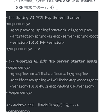
引入依赖_（注意 WebMvc SSE 或者 WebFlux
SSE 需求二选一即可）_
<!-- Spring AI 官方 Mcp Server Starter
<dependency>
  <groupId>org.springframework.ai</groupId>
  <artifactId>spring-ai-mcp-server-spring-boot-start
  <version>1.0.0-M6</version>
</dependency> -->
<!-- 将Spring AI 官方 Mcp Server Starter 替换成 Spring 
<
dependency
>
  <
groupId
>com.alibaba.cloud.ai</
groupId
>
  <
artifactId
>spring-ai-alibaba-mcp-nacos</
artifactI
  <
version
>1.0.0-M6.2-mcp-SNAPSHOT</
version
>
</
dependency
>
<!--WebMvc SSE，和WebFlux模式二选一-->
<
dependency
>