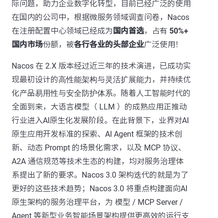
际问题，助力企业数字化转型，目前已经广泛的使用
在国内的公司中，根据微服务领域调查问卷，Nacos
在注册配置中心领域已经成为
国内首选
，占有
50%+
国内市场
份额，被
各行各业的头部企业
广泛使用！
Nacos 在 2.X 版本经过近三年的技术演进，已成功实
现最初设计的
高性能架构
与
灵活扩展能力
，并持续优
化产品
易用性
与
安全防护体系
。随着人工智能时代的
全面到来，大语言模型（ LLM ）的成熟应用正推动
行业进入AI原生化发展阶段。在此背景下，业界对AI
原生应用开发标准的探索、AI Agent 框架的技术创
新、动态 Prompt 的场景化需求，以及 MCP 协议、
A2A 通信规范等技术生态的构建，均对服务治理体
系提出了新的要求。Nacos 3.0 架构迭代的就是为了
更好的这些技术趋势；Nacos 3.0 将重点构建面向AI
原生架构的服务治理平台，为 模型 / MCP Server /
Agent 等新型业务智能场景架构提供更高效的运行支