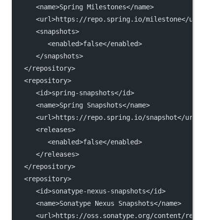
      <
name
>Spring Milestones</
name
>
      <
url
>https://repo.spring.io/milestone</
url
>
      <
snapshots
>
         <
enabled
>false</
enabled
>
      </
snapshots
>
   </
repository
>
   <
repository
>
      <
id
>spring-snapshots</
id
>
      <
name
>Spring Snapshots</
name
>
      <
url
>https://repo.spring.io/snapshot</
url
>
      <
releases
>
         <
enabled
>false</
enabled
>
      </
releases
>
   </
repository
>
   <
repository
>
      <
id
>sonatype-nexus-snapshots</
id
>
      <
name
>Sonatype Nexus Snapshots</
name
>
      <
url
>https://oss.sonatype.org/content/reposito