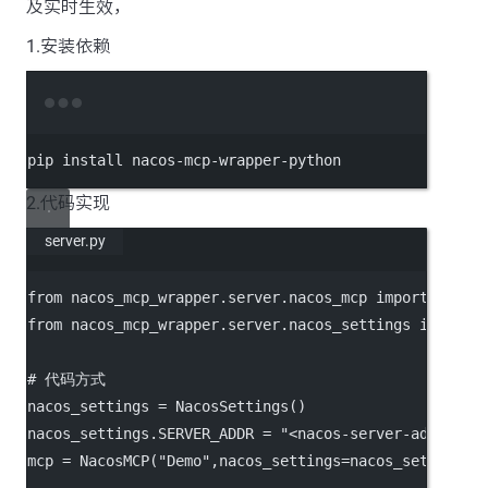
及实时生效，
1.安装依赖
Terminal window
pip install nacos
-
mcp
-
wrapper
-
python
2.代码实现
server.py
from
 nacos_mcp_wrapper.server.nacos_mcp 
import
 Nacos
from
 nacos_mcp_wrapper.server.nacos_settings 
import
 
# 代码方式
nacos_settings 
=
 NacosSettings()
nacos_settings.
SERVER_ADDR
=
"<nacos-server-addr> e.
mcp 
=
 NacosMCP(
"Demo"
,
nacos_settings
=
nacos_settings)