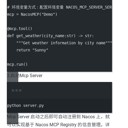
# 环境变量方式：配置环境变量 NACOS_MCP_SERVER_SERVER_ADDR=
mcp 
=
 NacosMCP(
"Demo"
)
@mcp.tool
()
def
get_weather
(city_name:
str
) -> 
str
:
"""Get weather information by city name"""
return
"Sunny"
mcp.run()
3.启动Mcp Server
Terminal window
python server.py
Mcp Server 启动之后即可自动注册到 Nacos 上，就
可以实现基于 Nacos MCP Registry 的信息管理。详