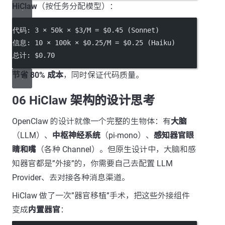
HiClaw
（按任务分配模型）：
代码: 3 × 50k × $3/M = $0.45 (Sonnet)
信息: 10 × 100k × $0.25/M = $0.25 (Haiku)
总计: $0.70
节省 80% 成本
，同时保证代码质量。
06 HiClaw 架构的设计思考
OpenClaw 的设计就像一个完整的生物体：有
大脑
（LLM）、
中枢神经系统
（pi-mono）、
感知器官眼
睛和嘴
（各种 Channel）。但原生设计中，大脑和感
知器官都是”外接”的，你需要自己去配置 LLM
Provider、去对接各种消息渠道。
HiClaw 做了一次”器官移植”手术，把这些外接组件
变成
内置器官
：