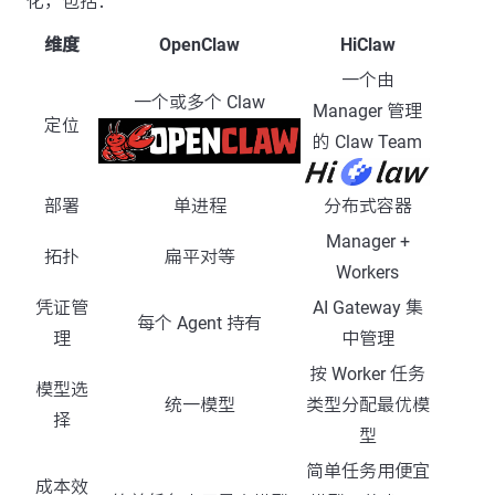
化，包括：
维度
OpenClaw
HiClaw
一个由
一个或多个 Claw
Manager 管理
定位
的 Claw Team
部署
单进程
分布式容器
Manager +
拓扑
扁平对等
Workers
凭证管
AI Gateway 集
每个 Agent 持有
理
中管理
按 Worker 任务
模型选
统一模型
类型分配最优模
择
型
简单任务用便宜
成本效