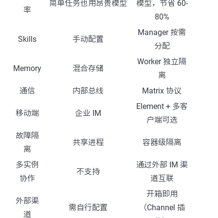
简单任务也用昂贵模型
模型，节省 60-
率
80%
Manager 按需
Skills
手动配置
分配
Worker 独立隔
Memory
混合存储
离
通信
内部总线
Matrix 协议
Element + 多客
移动端
企业 IM
户端可选
故障隔
共享进程
容器级隔离
离
多实例
通过外部 IM 渠
不支持
协作
道互联
开箱即用
外部渠
需自行配置
（Channel 插
道