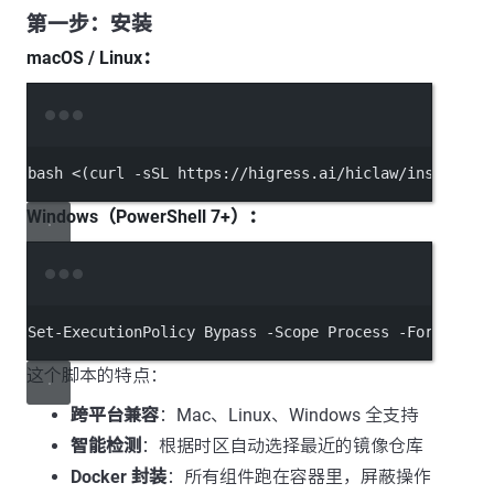
第一步：安装
macOS / Linux：
Terminal window
bash
<(
curl
-sSL
 https://higress.ai/hiclaw/install.s
Windows（PowerShell 7+）：
Terminal window
Set-ExecutionPolicy
Bypass
-Scope
Process
-Force
; 
In
这个脚本的特点：
跨平台兼容
：Mac、Linux、Windows 全支持
智能检测
：根据时区自动选择最近的镜像仓库
Docker 封装
：所有组件跑在容器里，屏蔽操作