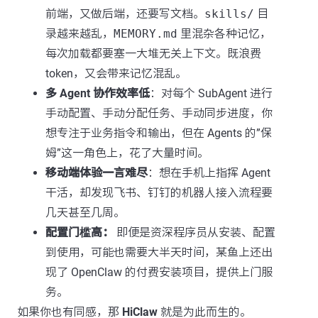
前端，又做后端，还要写文档。
skills/
目
录越来越乱，
MEMORY.md
里混杂各种记忆，
每次加载都要塞一大堆无关上下文。既浪费
token，又会带来记忆混乱。
多 Agent 协作效率低
：对每个 SubAgent 进行
手动配置、手动分配任务、手动同步进度，你
想专注于业务指令和输出，但在 Agents 的”保
姆”这一角色上，花了大量时间。
移动端体验一言难尽
：想在手机上指挥 Agent
干活，却发现飞书、钉钉的机器人接入流程要
几天甚至几周。
配置门槛高：
即便是资深程序员从安装、配置
到使用，可能也需要大半天时间，某鱼上还出
现了 OpenClaw 的付费安装项目，提供上门服
务。
如果你也有同感，那
HiClaw
就是为此而生的。