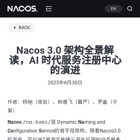
EN
BACK
Nacos 3.0 架构全景解
读，AI 时代服务注册中心
的演进
2025年6月30日
作者：杨翊（席翁），柳遵飞（翼严），罗鑫（子
葵）
Nacos
/nɑ:kəʊs/
是 Dynamic
Na
ming and
Co
nfiguration
S
ervice的首字母简称，随着Nacos3.0
的发布，定位由
“更易于构建云原生应用的动态服务