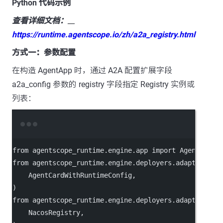
Python 代码示例
查看详细文档：
__
https://runtime.agentscope.io/zh/a2a_registry.html
方式一：参数配置
在构造 AgentApp 时，通过 A2A 配置扩展字段
a2a_config 参数的 registry 字段指定 Registry 实例或
列表：
Terminal window
from
agentscope_runtime.engine.app
import
AgentApp
from
agentscope_runtime.engine.deployers.adapter.a2a
AgentCardWithRuntimeConfig,
)
from
agentscope_runtime.engine.deployers.adapter.a2a
NacosRegistry,