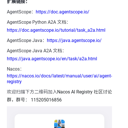
扩展链接：
AgentScope：
https://doc.agentscope.io/
AgentScope Python A2A 文档：
https://doc.agentscope.io/tutorial/task_a2a.html
AgentScope Java：
https://java.agentscope.io/
AgentScope Java A2A 文档：
https://java.agentscope.io/en/task/a2a.html
Nacos：
https://nacos.io/docs/latest/manual/user/ai/agent-
registry
欢迎扫描下方二维码加入
Nacos AI Registry 社区讨论
群
，群号： 115205016856