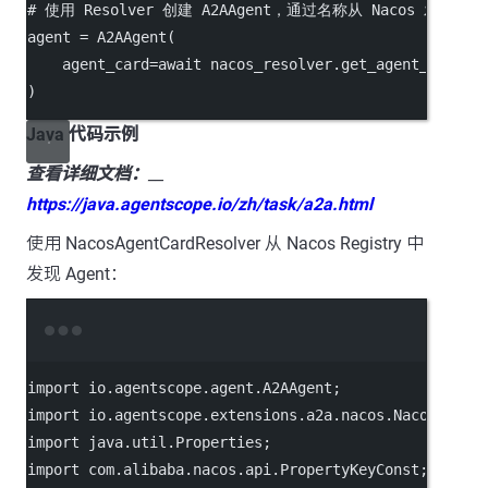
# 使用 Resolver 创建 A2AAgent，通过名称从 Nacos 发现 Age
agent
=
A2AAgent
(
    agent_card
=
await
nacos_resolver.get_agent_card
()
)
Java 代码示例
查看详细文档：
__
https://java.agentscope.io/zh/task/a2a.html
使用 NacosAgentCardResolver 从 Nacos Registry 中
发现 Agent：
Terminal window
import
io.agentscope.agent.A2AAgent
;
import
io.agentscope.extensions.a2a.nacos.NacosAgent
import
java.util.Properties
;
import
com.alibaba.nacos.api.PropertyKeyConst
;