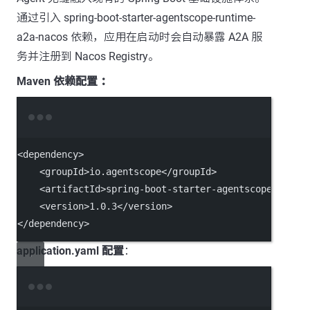
通过引入 spring-boot-starter-agentscope-runtime-
a2a-nacos 依赖，应用在启动时会自动暴露 A2A 服
务并注册到 Nacos Registry。
Maven 依赖配置
：
Terminal window
<dependency>
<groupId>io.agentscope</groupId>
<artifactId>spring-boot-starter-agentscope-runti
<version>1.0.3</version>
</dependency>
application.yaml 配置
：
Terminal window