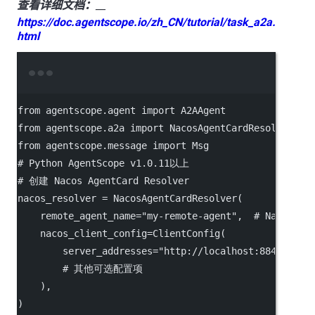
查看详细文档：
__
https://doc.agentscope.io/zh_CN/tutorial/task_a2a.
html
Terminal window
from
agentscope.agent
import
A2AAgent
from
agentscope.a2a
import
NacosAgentCardResolver
from
agentscope.message
import
Msg
# Python AgentScope v1.0.11以上
# 创建 Nacos AgentCard Resolver
nacos_resolver
=
NacosAgentCardResolver
(
    remote_agent_name
=
"my-remote-agent",
# Nacos
    nacos_client_config
=
ClientConfig
(
        server_addresses
=
"http://localhost:8848",
#
# 其他可选配置项
    )
,
)