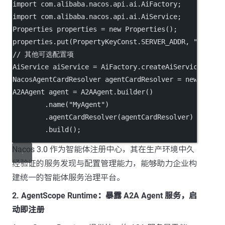
import
com.alibaba.nacos.api.ai.AiFactory
;
import
com.alibaba.nacos.api.ai.AiService
;
Properties
properties
=
new
Properties
();
properties.put(PropertyKeyConst.SERVER_ADDR,
"localh
//
其他可选配置项
AiService
aiService
=
AiFactory.createAiService
(
prop
NacosAgentCardResolver
agentCardResolver
=
new
Nacos
A2AAgent
agent
=
A2AAgent.builder
()
.name(
"MyAgent"
)
.agentCardResolver(agentCardResolver
)
.build
();
Nacos 3.0 作为智能体注册中心，其在生产环境中久
经验证的服务发现与配置管理能力，能够助力企业构
建统一的智能体服务治理平台。
2. AgentScope Runtime：暴露 A2A Agent 服务，启
动即注册