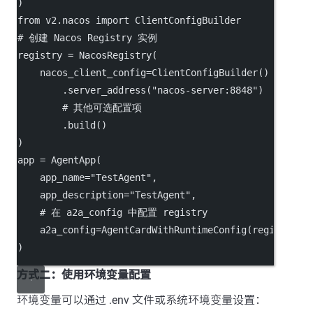
)
from
v2.nacos
import
ClientConfigBuilder
# 创建 Nacos Registry 实例
registry
=
NacosRegistry
(
    nacos_client_config
=
ClientConfigBuilder
()
.server_address(
"nacos-server:8848"
)
# 其他可选配置项
.build
()
)
app
=
AgentApp
(
    app_name
=
"TestAgent",
    app_description
=
"TestAgent",
# 在 a2a_config 中配置 registry
    a2a_config
=
AgentCardWithRuntimeConfig
(registry
=
r
)
方式二：使用环境变量配置
环境变量可以通过 .env 文件或系统环境变量设置：