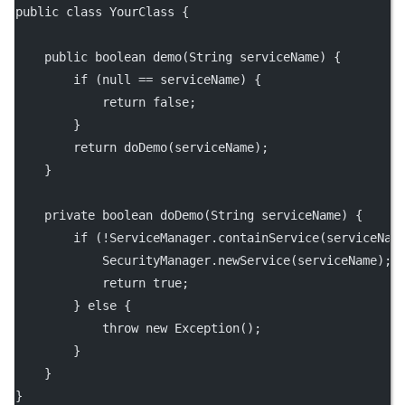
public
class
YourClass
 {
public
boolean
demo
(String 
serviceName
) {
if
 (
null
==
 serviceName) {
return
false
;
        }
return
doDemo
(serviceName);
    }
private
boolean
doDemo
(String 
serviceName
) {
if
 (
!
ServiceManager.
containService
(serviceNam
            SecurityManager.
newService
(serviceName);
return
true
;
        } 
else
 {
throw
new
Exception
();
        }
    }
}