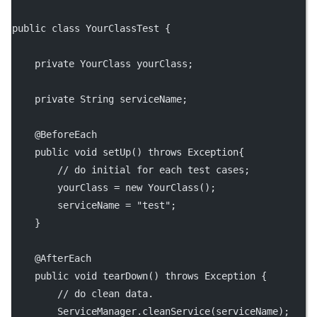
public
class
YourClassTest
 {
private
 YourClass yourClass;
private
 String serviceName;
    @
BeforeEach
public
void
setUp
() 
throws
 Exception{
// do initial for each test cases;
        yourClass 
=
new
YourClass
();
        serviceName 
=
"test"
;
    }
    @
AfterEach
public
void
tearDown
() 
throws
 Exception {
// do clean data.
        ServiceManager.
cleanService
(serviceName);