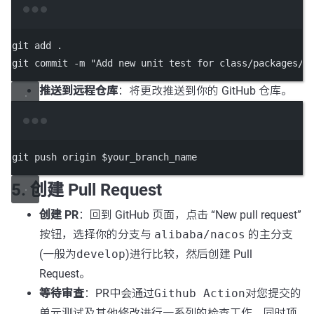
Terminal window
git
add
.
git
commit
-m
"Add new unit test for class/packages/m
推送到远程仓库
：将更改推送到你的 GitHub 仓库。
Terminal window
git
push
origin
 $your_branch_name
5. 创建 Pull Request
创建 PR
：回到 GitHub 页面，点击 “New pull request”
按钮，选择你的分支与
alibaba/nacos
的主分支
(一般为
develop
)进行比较，然后创建 Pull
Request。
等待审查
：PR中会通过
Github Action
对您提交的
单元测试及其他修改进行一系列的检查工作，同时项