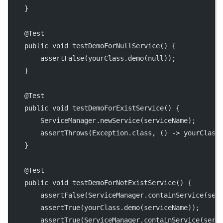
    }
    @
Test
public
void
testDemoForNullService
() {
assertFalse
(yourClass.
demo
(
null
));
    }
    @
Test
public
void
testDemoForExistService
() {
        ServiceManager.
newService
(serviceName);
assertThrows
(Exception.class, () 
->
 yourClass
    }
    @
Test
public
void
testDemoForNotExistService
() {
assertFalse
(ServiceManager.
containService
(ser
assertTrue
(yourClass.
demo
(serviceName));
assertTrue
(ServiceManager.
containService
(serv