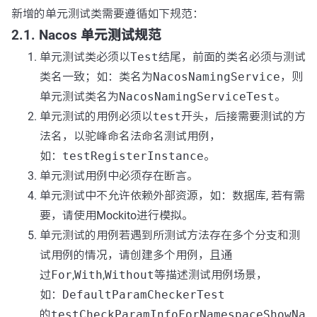
新增的单元测试类需要遵循如下规范：
2.1. Nacos 单元测试规范
单元测试类必须以
Test
结尾，前面的类名必须与测试
类名一致；如：类名为
NacosNamingService
，则
单元测试类名为
NacosNamingServiceTest
。
单元测试的用例必须以
test
开头，后接需要测试的方
法名，以驼峰命名法命名测试用例，
如：
testRegisterInstance
。
单元测试用例中必须存在断言。
单元测试中不允许依赖外部资源，如：数据库, 若有需
要，请使用Mockito进行模拟。
单元测试的用例若遇到所测试方法存在多个分支和测
试用例的情况，请创建多个用例，且通
过
For
,
With
,
Without
等描述测试用例场景，
如：
DefaultParamCheckerTest
的
testCheckParamInfoForNamespaceShowNa