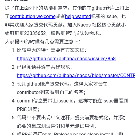
除了在上面列举的功能和需求，其他的在github仓库上打上
了
contribution welcome
或者
help wanted
标签的issue，也
非常欢迎大家提交代码贡献。加入Nacos 社区核心贡献小
组钉钉群23335652，联系群管理员认领需求。
大家提PR的时候有几点需要注意下：
比较重大的特性需要有方案文档：
https://github.com/alibaba/nacos/issues/858
已经阅读并遵守共建规范：
https://github.com/alibaba/nacos/blob/master/CON
使用github账户提交代码，这样大家才会在
contributor列表看到自己的名字；
commit信息要带上issue id，这样才能在issue里看到
PR的进度；
代码中不要出现中文注释，提交前要格式化，并添加
必要的集成测试用例和单元测试用例；
提PR前运行mvn -Prelease-nacos clean install -U和