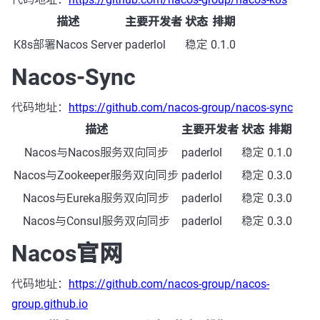
描述
主要开发者
状态
排期
K8s部署Nacos Server
paderlol
稳定
0.1.0
Nacos-Sync
代码地址：
https://github.com/nacos-group/nacos-sync
描述
主要开发者
状态
排期
Nacos与Nacos服务双向同步
paderlol
稳定
0.1.0
Nacos与Zookeeper服务双向同步
paderlol
稳定
0.3.0
Nacos与Eureka服务双向同步
paderlol
稳定
0.3.0
Nacos与Consul服务双向同步
paderlol
稳定
0.3.0
Nacos官网
代码地址：
https://github.com/nacos-group/nacos-
group.github.io