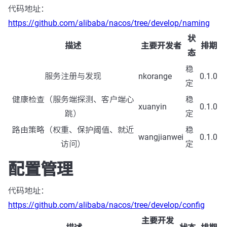
代码地址：
https://github.com/alibaba/nacos/tree/develop/naming
状
描述
主要开发者
排期
态
稳
服务注册与发现
nkorange
0.1.0
定
健康检查（服务端探测、客户端心
稳
xuanyin
0.1.0
跳）
定
路由策略（权重、保护阈值、就近
稳
wangjianwei
0.1.0
访问）
定
配置管理
代码地址：
https://github.com/alibaba/nacos/tree/develop/config
主要开发