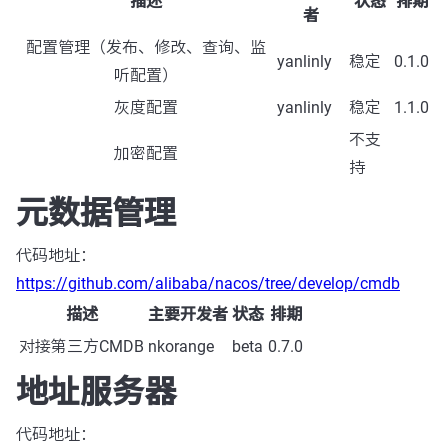
描述
状态
排期
者
配置管理（发布、修改、查询、监
yanlinly
稳定
0.1.0
听配置）
灰度配置
yanlinly
稳定
1.1.0
不支
加密配置
持
元数据管理
代码地址：
https://github.com/alibaba/nacos/tree/develop/cmdb
描述
主要开发者
状态
排期
对接第三方CMDB
nkorange
beta
0.7.0
地址服务器
代码地址：