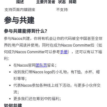
描述
主要开发者
状态
排期
支持页面内锚链接
不支持
参与共建
参与共建能得到什么？
参与Nacos共建，你将有机会让你的代码被全中国甚至全世
界的用户阅读并使用，同时在成为Nacos Committer后（如
何成为Nacos Committer可以参考
手册
），还可以有以下福
利：
在Nacos官网
团队页
留名；
收到我们带Nacos logo的小礼物，有T恤、水杯、帽
衫等等；
代表Nacos参加各种线上线下活动，与更多小伙伴交
流；
更多我们还在筹划中的福利；
如何共建