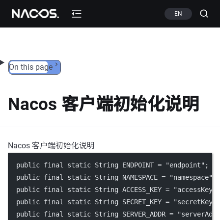
Skip to content
EN
On this page
Nacos 客户端初始化说明
Nacos 客户端初始化说明
  public final static String ENDPOINT = "endpoint";
  public final static String NAMESPACE = "namespace";
  public final static String ACCESS_KEY = "accessKey"
  public final static String SECRET_KEY = "secretKey"
  public final static String SERVER_ADDR = "serverAdd