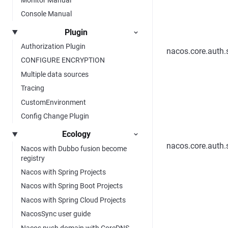
Console Manual
Plugin
Authorization Plugin
nacos.core.auth.s
CONFIGURE ENCRYPTION
Multiple data sources
Tracing
CustomEnvironment
Config Change Plugin
Ecology
nacos.core.auth.s
Nacos with Dubbo fusion become
registry
Nacos with Spring Projects
Nacos with Spring Boot Projects
Nacos with Spring Cloud Projects
NacosSync user guide
Nacos push domain with CoreDNS