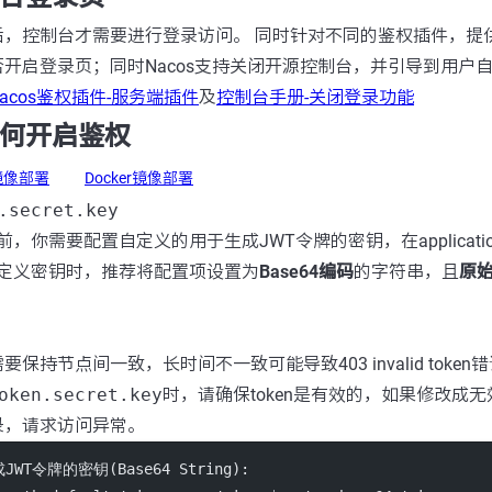
后，控制台才需要进行登录访问。 同时针对不同的鉴权插件，提
开启登录页；同时Nacos支持关闭开源控制台，并引导到用户自定
Nacos鉴权插件-服务端插件
及
控制台手册-关闭登录功能
如何开启鉴权
r镜像部署
Docker镜像部署
.secret.key
，你需要配置自定义的用于生成JWT令牌的密钥，在application.p
定义密钥时，推荐将配置项设置为
Base64编码
的字符串，且
原始
要保持节点间一致，长时间不一致可能导致403 invalid token
oken.secret.key
时，请确保token是有效的，如果修改成
录，请求访问异常。
JWT令牌的密钥(Base64 String):