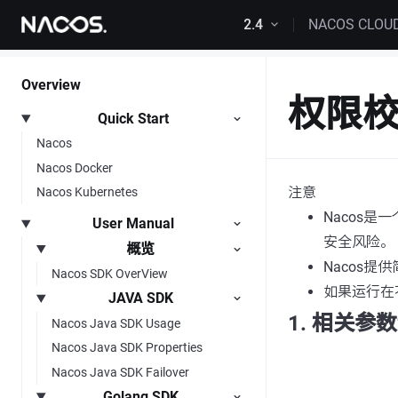
Skip to content
2.4
NACOS CLOU
Overview
权限
Quick Start
Nacos
Nacos Docker
注意
Nacos Kubernetes
Nacos
User Manual
安全风险。
概览
Nacos
Nacos SDK OverView
如果运行在
JAVA SDK
1. 相关参
Nacos Java SDK Usage
Nacos Java SDK Properties
Nacos Java SDK Failover
Golang SDK