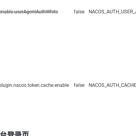
.enable.userAgentAuthWhite
false
NACOS_AUTH_USER_
plugin.nacos.token.cache.enable
false
NACOS_AUTH_CACHE
制台登录页