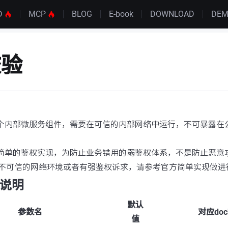
D
MCP
BLOG
E-book
DOWNLOAD
DE
校验
是一个内部微服务组件，需要在可信的内部网络中运行，不可暴露
提供简单的鉴权实现，为防止业务错用的弱鉴权体系，不是防止恶
不可信的网络环境或者有强鉴权诉求，请参考官方简单实现做进
数说明
默认
参数名
对应do
值