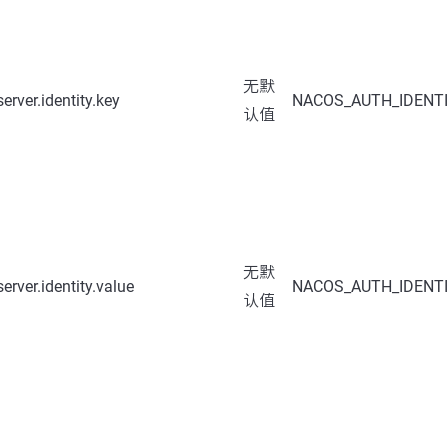
无默
erver.identity.key
NACOS_AUTH_IDENT
认值
无默
erver.identity.value
NACOS_AUTH_IDENT
认值