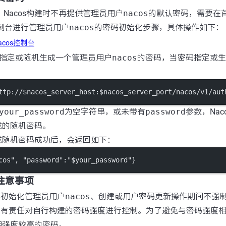
始，Nacos构建时不再提供管理员用户
nacos
的默认密码，需要在
s控制台进行管理员用户
nacos
的密码初始化步骤，具体操作如下：
acos控制台
PI，指定或随机生成一个管理员用户
nacos
的密码，当密码指定或生
ttp://$nacos_server_host:$nacos_server_port/nacos/v1/aut
your_password
为空字符串，或未带有
password
参数，Na
成的随机密码。
成随机密码成功后，会返回如下：
cos"
, 
"password"
:
"$your_password"
}
度注意事项
s在初始化管理员用户
nacos
、创建或用户密码更新操作期间不强
理员有责任对自行构建的密码强度进行控制。为了避免与密码强度
用强度较高的密码。