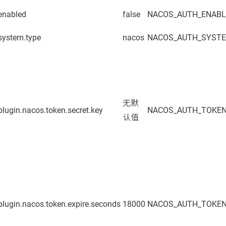
enabled
false
NACOS_AUTH_ENABL
system.type
nacos
NACOS_AUTH_SYST
无默
plugin.nacos.token.secret.key
NACOS_AUTH_TOKE
认值
plugin.nacos.token.expire.seconds
18000
NACOS_AUTH_TOKEN