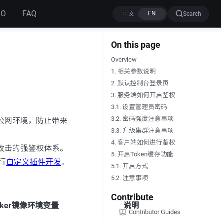
MO
FAQ
Search
On this page
Overview
1. 相关参数说明
2. 默认控制台登录页
3. 服务端如何开启鉴权
3.1. 设置管理员密码
3.2. 密码强度注意事项
在公网环境，防止带来
3.3. 升级集群注意事项
4. 客户端如何进行鉴权
意攻击的强鉴权体系。
5. 开启Token缓存功能
行
自定义插件开发
。
5.1. 开启方式
5.2. 注意事项
Contribute
cker镜像环境变量
说明
Contributor Guides