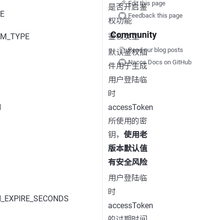
Edit this page
是否开启鉴
E
Feedback this page
权功能
Community
EM_TYPE
鉴权类型
Read our blog posts
默认鉴权插
Nacos Docs on GitHub
件用于生成
用户登陆临
时
N
accessToken
所使用的密
钥，
使用老
版本默认值
有安全风险
用户登陆临
时
_EXPIRE_SECONDS
accessToken
的过期时间