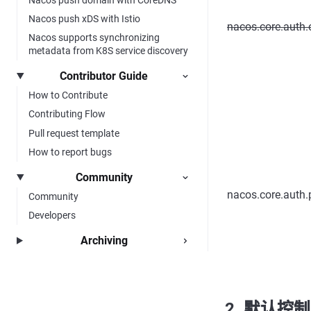
Nacos push xDS with Istio
nacos.core.auth
Nacos supports synchronizing
metadata from K8S service discovery
Contributor Guide
How to Contribute
Contributing Flow
Pull request template
How to report bugs
Community
nacos.core.auth.
Community
Developers
Archiving
2. 默认控