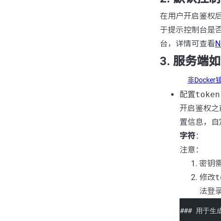
在用户开启鉴权
于提示控制台是否
台，详情可查看
3. 服务端
非Docke
配置
token
开启鉴权之前
置信息，自
字符
：
注意：
密钥需
修改
t
法登
### 用于生成