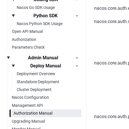
Nacos Go SDK Usage
nacos.core.auth.
Python SDK
nacos.core.auth.
Nacos Python SDK Usage
Open API Manual
Authorization
Parameters Check
Admin Manual
nacos.core.auth.
Deploy Manual
Deployment Overview
Standalone Deployment
Cluster Deployment
Nacos Configuration
Management API
Authorization Manual
nacos.core.auth.
Upgrading Manual
Monitor Manual