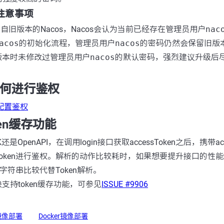
群注意事项
级自旧版本的Nacos，Nacos会认为当前已经存在管理员用户
nac
acos
的初始化流程，管理员用户
nacos
的密码仍然会保留旧版
版本时未修改过管理员用户
nacos
的默认密码，强烈建议升级后
。
如何进行鉴权
配置鉴权
ken缓存功能
是OpenAPI，在调用login接口获取accessToken之后，携带ac
oken进行鉴权。解析的动作比较耗时，如果想要提升接口的性
用字符串比较代替Token解析。
支持token缓存功能，可参见
ISSUE #9906
r镜像部署
Docker镜像部署