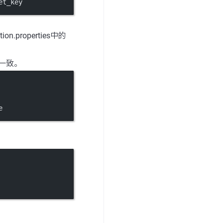
et_key
roperties中的
一致。
e