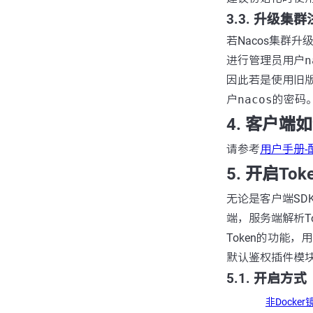
3.3. 升级集
若Nacos集群升
进行管理员用户
n
因此若是使用旧
户
nacos
的密码
4. 客户端
请参考
用户手册-
5. 开启To
无论是客户端SDK还
端，服务端解析T
Token的功能，
默认鉴权插件模块
5.1. 开启方式
非Docke