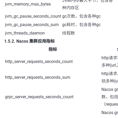
JVM内存最大字节，包含各
jvm_memory_max_bytes
种内存区
jvm_gc_pause_seconds_count
gc次数，包含各种gc
jvm_gc_pause_seconds_sum
gc耗时，包含各种gc
jvm_threads_daemon
线程数
1.5.2. Nacos 集群应用指标
指标
http
http_server_requests_seconds_count
多种(url,
http
http_server_requests_seconds_sum
括多种(ur
Nacos 
grpc_server_requests_seconds_count
数，包
（reques
Nacos 