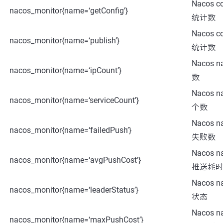
Nacos 
nacos_monitor{name=‘getConfig’}
统计数
Nacos 
nacos_monitor{name=‘publish’}
统计数
Nacos n
nacos_monitor{name=‘ipCount’}
数
Nacos 
nacos_monitor{name=‘serviceCount’}
个数
Nacos 
nacos_monitor{name=‘failedPush’}
失败数
Nacos 
nacos_monitor{name=‘avgPushCost’}
推送耗时(
Nacos 
nacos_monitor{name=‘leaderStatus’}
状态
Nacos 
nacos_monitor{name=‘maxPushCost’}