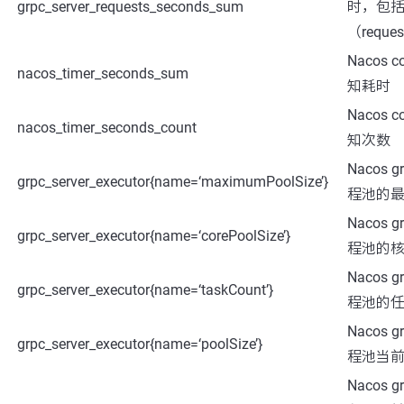
grpc_server_requests_seconds_sum
时，包
（reques
Nacos 
nacos_timer_seconds_sum
知耗时
Nacos 
nacos_timer_seconds_count
知次数
Nacos 
grpc_server_executor{name=‘maximumPoolSize’}
程池的
Nacos 
grpc_server_executor{name=‘corePoolSize’}
程池的
Nacos 
grpc_server_executor{name=‘taskCount’}
程池的
Nacos 
grpc_server_executor{name=‘poolSize’}
程池当
Nacos 