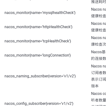
推送耗时(
Nacos n
nacos_monitor{name=‘mysqlhealthCheck’}
健康检
Nacos n
nacos_monitor{name=‘httpHealthCheck’}
健康检
Nacos n
nacos_monitor{name=‘tcpHealthCheck’}
康检查
Naco
nacos_monitor{name=‘longConnection’}
的连接
Nacos 
订阅者数量
nacos_naming_subscriber{version=‘v1/v2’}
表示订
版本
Nacos 
听者数量，
nacos_config_subscriber{version=‘v1/v2’}