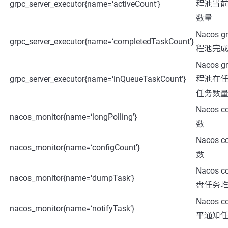
grpc_server_executor{name=‘activeCount’}
程池当
数量
Nacos 
grpc_server_executor{name=‘completedTaskCount’}
程池完
Nacos 
grpc_server_executor{name=‘inQueueTaskCount’}
程池在
任务数
Nacos 
nacos_monitor{name=‘longPolling’}
数
Nacos 
nacos_monitor{name=‘configCount’}
数
Nacos 
nacos_monitor{name=‘dumpTask’}
盘任务
Nacos 
nacos_monitor{name=‘notifyTask’}
平通知