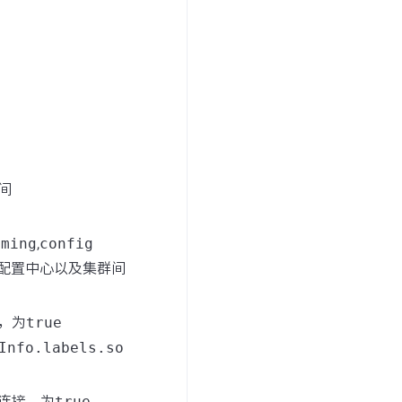
间
aming
,
config
配置中心以及集群间
，为
true
Info.labels.so
源连接，为
true