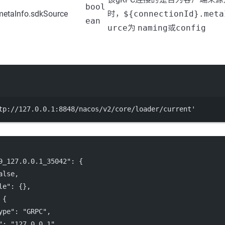
bool
metaInfo.sdkSource
时，
${connectionId}.meta
ean
urce
为
naming
或
config
Terminal window
tp://127.0.0.1:8848/nacos/v2/core/loader/current'
9_127.0.0.1_35042"
: {
alse
,
le"
: {},
 {
ype"
: 
"GRPC"
,
"
: 
"127.0.0.1"
,