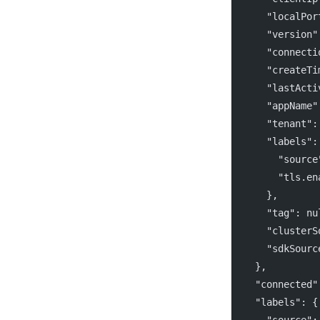
"localPor
"version"
"connecti
"createTi
"lastActi
"appName"
"tenant"
:
"labels"
:
"source
"tls.en
      },
"tag"
: 
nu
"clusterS
"sdkSourc
    },
"connected"
"labels"
: {