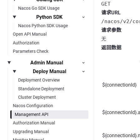
GET
Nacos Go SDK Usage
请求URL
Python SDK
/nacos/v2/co
Nacos Python SDK Usage
请求参数
Open API Manual
无
Authorization
返回数据
Parameters Check
Admin Manual
Deploy Manual
Deployment Overview
${connectionId}
Standalone Deployment
Cluster Deployment
Nacos Configuration
${connectionId}.a
Management API
Authorization Manual
Upgrading Manual
${connectionId}.m
Monitor Manual