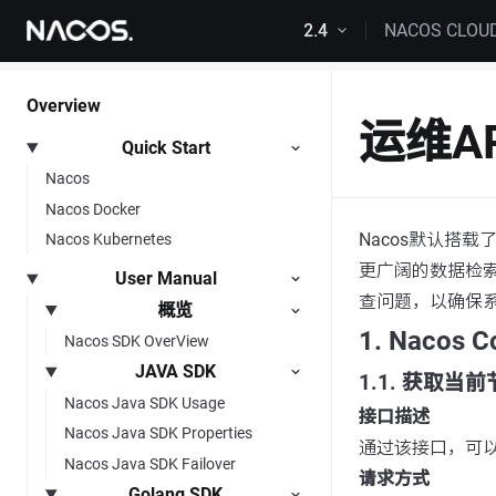
Skip to content
2.4
NACOS CLOU
Overview
运维AP
Quick Start
Nacos
Nacos Docker
Nacos默认搭
Nacos Kubernetes
更广阔的数据检索
User Manual
查问题，以确保
概览
1. Nacos 
Nacos SDK OverView
JAVA SDK
1.1. 获取当
Nacos Java SDK Usage
接口描述
Nacos Java SDK Properties
通过该接口，可以获
Nacos Java SDK Failover
请求方式
Golang SDK