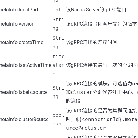
metaInfo.localPort
int
该Nacos Server的gRPC端口
Stri
metaInfo.version
该gRPC连接（即客户端）的版本
ng
Stri
metaInfo.createTime
该gRPC连接的连接时间
ng
time
metaInfo.lastActiveTime
stam
该gRPC连接的最后一次的心跳时
p
该gRPC连接的模块，可选值为
n
Stri
metaInfo.labels.source
和
cluster
分别代表注册中心、
ng
的连接
该gRPC连接的是否为集群间连接
bool
metaInfo.clusterSource
时，
${connectionId}.meta
ean
urce
为
cluster
该gRPC连接的是否为客户端来