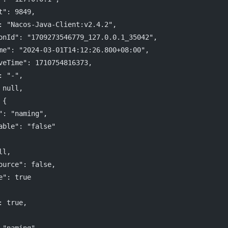
t"
: 
9849
,
: 
"Nacos-Java-Client:v2.4.2"
,
onId"
: 
"1709273546779_127.0.0.1_35042"
,
me"
: 
"2024-03-01T14:12:26.800+08:00"
,
veTime"
: 
1710754816373
,
: 
"-"
,
 
null
,
 {
"
: 
"naming"
,
able"
: 
"false"
ll
,
ource"
: 
false
,
e"
: 
true
: 
true
,