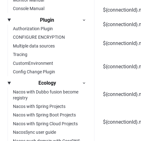
Console Manual
${connectionId}.
Plugin
${connectionId}.
Authorization Plugin
CONFIGURE ENCRYPTION
${connectionId}.
Multiple data sources
Tracing
CustomEnvironment
${connectionId}.
Config Change Plugin
Ecology
Nacos with Dubbo fusion become
${connectionId}.
registry
Nacos with Spring Projects
Nacos with Spring Boot Projects
${connectionId}.
Nacos with Spring Cloud Projects
NacosSync user guide
Nacos push domain with CoreDNS