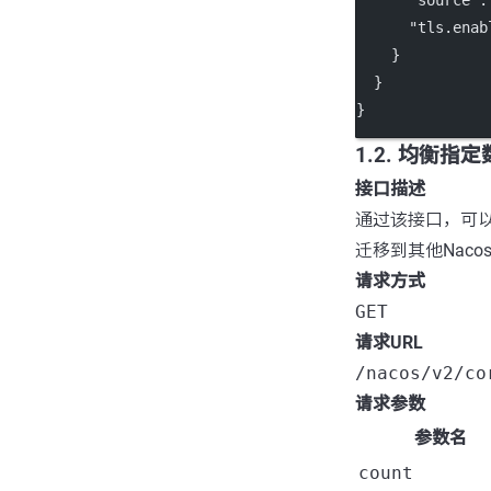
"source"
:
"tls.enab
    }
  }
}
1.2. 均衡指
接口描述
通过该接口，可以指
迁移到其他Nacos
请求方式
GET
请求URL
/nacos/v2/co
请求参数
参数名
count