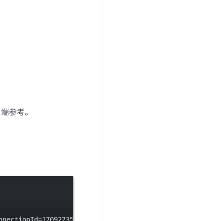
客户端参考。
nnectionId=1709273546779_127.0.0.1_35042'