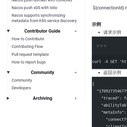
${connectionId}.
Nacos push xDS with Istio
Nacos supports synchronizing
metadata from K8S service discovery
示例
Contributor Guide
请求示例
How to Contribute
Contributing Flow
Pull request template
curl
-X
GET
'ht
How to report bugs
Community
返回示例
Community
{
Developers
"170927354677
Archiving
"traced"
: 
f
"abilityTab
"metaInfo"
:
"connectT
"clientIp