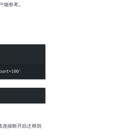
客户端参考。
ount=100'
将该连接断开后迁移到