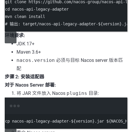
git
clone
https://github.com/nacos-group/nacos-api-le
cd
nacos-api-legacy-adapter
mvn
clean
install
# 输出: target/nacos-api-legacy-adapter-${version}.jar
环境要求:
JDK 17+
Maven 3.6+
nacos.version
必须与目标 Nacos server 版本匹
配
步骤 2: 安装适配器
对于 Nacos Server 部署:
将 JAR 文件放入 Nacos
plugins
目录:
Terminal window
cp
nacos-api-legacy-adapter-
${version}
.jar
 ${NACOS_HO