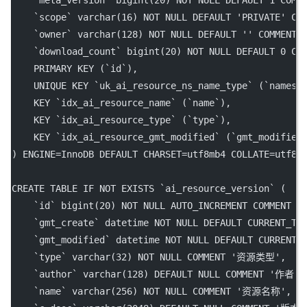
`meta_version`
bigint
(
20
) 
NOT NULL
DEFAULT
1
 COMM
`scope`
varchar
(
16
) 
NOT NULL
DEFAULT
'PRIVATE'
 CO
`owner`
varchar
(
128
) 
NOT NULL
DEFAULT
''
 COMMENT 
`download_count`
bigint
(
20
) 
NOT NULL
DEFAULT
0
 CO
PRIMARY KEY
 (
`id`
),
UNIQUE
KEY
`uk_ai_resource_ns_name_type`
 (
`namesp
KEY
`idx_ai_resource_name`
 (
`name`
),
KEY
`idx_ai_resource_type`
 (
`type`
),
KEY
`idx_ai_resource_gmt_modified`
 (
`gmt_modified
) ENGINE
=
InnoDB 
DEFAULT
 CHARSET
=
utf8mb4 
COLLATE=
utf8m
CREATE
TABLE
IF
NOT
EXISTS
`ai_resource_version`
 (
`id`
bigint
(
20
) 
NOT NULL
 AUTO_INCREMENT COMMENT 
'
`gmt_create`
datetime
NOT NULL
DEFAULT
 CURRENT_TI
`gmt_modified`
datetime
NOT NULL
DEFAULT
 CURRENT_
`type`
varchar
(
32
) 
NOT NULL
 COMMENT 
'资源类型'
,
`author`
varchar
(
128
) 
DEFAULT
NULL
 COMMENT 
'作者'
,
`name`
varchar
(
256
) 
NOT NULL
 COMMENT 
'资源名称'
,