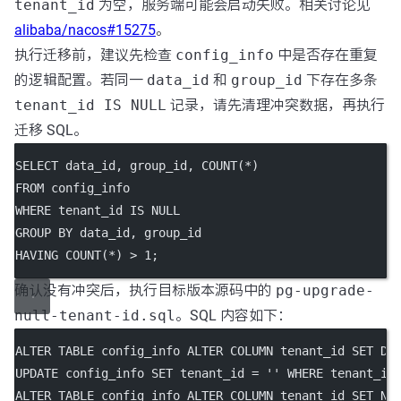
tenant_id
为空，服务端可能会启动失败。相关讨论见
alibaba/nacos#15275
。
执行迁移前，建议先检查
config_info
中是否存在重复
的逻辑配置。若同一
data_id
和
group_id
下存在多条
tenant_id IS NULL
记录，请先清理冲突数据，再执行
迁移 SQL。
SELECT
 data_id, group_id, 
COUNT
(
*
)
FROM
 config_info
WHERE
 tenant_id 
IS
NULL
GROUP BY
 data_id, group_id
HAVING
COUNT
(
*
) 
>
1
;
确认没有冲突后，执行目标版本源码中的
pg-upgrade-
null-tenant-id.sql
。SQL 内容如下：
ALTER
TABLE
 config_info 
ALTER
 COLUMN tenant_id 
SET
DE
UPDATE
 config_info 
SET
 tenant_id 
=
''
WHERE
 tenant_id
ALTER
TABLE
 config_info 
ALTER
 COLUMN tenant_id 
SET
NO