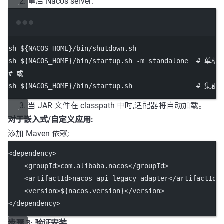
重启 Nacos server:
Terminal window
sh
 ${NACOS_HOME}
/bin/shutdown.sh
sh
 ${NACOS_HOME}
/bin/startup.sh
-m
standalone
# 单机
# 或
sh
 ${NACOS_HOME}
/bin/startup.sh
# 集群
当 JAR 文件在 classpath 中时,适配器将自动加载。
对于嵌入式/自定义应用:
添加 Maven 依赖:
<
dependency
>
    <
groupId
>com.alibaba.nacos</
groupId
>
    <
artifactId
>nacos-api-legacy-adapter</
artifactId
>
    <
version
>${nacos.version}</
version
>
</
dependency
>
步骤 3: 验证安装