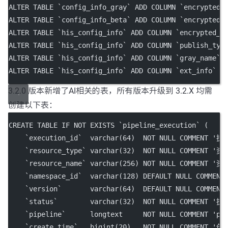
ALTER
TABLE
`config_info_gray`
ADD
 COLUMN 
`encrypted_
ALTER
TABLE
`config_info_beta`
ADD
 COLUMN 
`encrypted_
ALTER
TABLE
`his_config_info`
ADD
 COLUMN 
`encrypted_d
ALTER
TABLE
`his_config_info`
ADD
 COLUMN 
`publish_typ
ALTER
TABLE
`his_config_info`
ADD
 COLUMN 
`gray_name`
ALTER
TABLE
`his_config_info`
ADD
 COLUMN 
`ext_info`
  
3.2.0 版本新增了AI相关的表，所有版本升级到 3.2.X 均需
创建以下表：
CREATE
TABLE
IF
NOT
EXISTS
`pipeline_execution`
 (
`execution_id`
varchar
(
64
)  
NOT NULL
 COMMENT 
'执行
`resource_type`
varchar
(
32
)  
NOT NULL
 COMMENT 
'资
`resource_name`
varchar
(
256
) 
NOT NULL
 COMMENT 
'资
`namespace_id`
varchar
(
128
) 
DEFAULT
NULL
 COMMENT
`version`
varchar
(
64
)  
DEFAULT
NULL
 COMMENT
`status`
varchar
(
32
)  
NOT NULL
 COMMENT 
'执
`pipeline`
      longtext     
NOT NULL
 COMMENT 
'pi
`create_time`
bigint
(
20
)   
NOT NULL
 COMMENT 
'创