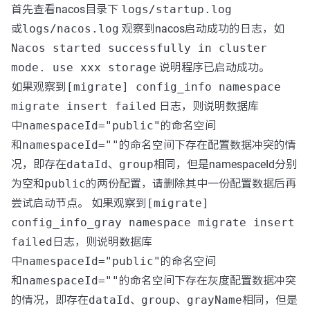
首先查看nacos目录下
logs/startup.log
或
logs/nacos.log
观察到nacos启动成功的日志，如
Nacos started successfully in cluster
mode. use xxx storage
说明程序已启动成功。
如果观察到
[migrate] config_info namespace
migrate insert failed
日志，则说明数据库
中
namespaceId="public"
的命名空间
和
namespaceId=""
的命名空间下存在配置数据冲突的情
况，即存在
dataId
、
group
相同，但是namespaceId分别
为
空
和
public
的两份配置，请删除其中一份配置数据后再
尝试启动节点。 如果观察到
[migrate]
config_info_gray namespace migrate insert
failed
日志，则说明数据库
中
namespaceId="public"
的命名空间
和
namespaceId=""
的命名空间下存在灰度配置数据冲突
的情况，即存在
dataId
、
group
、
grayName
相同，但是