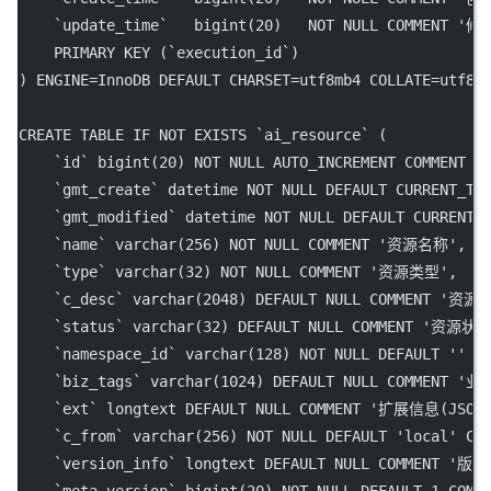
`update_time`
bigint
(
20
)   
NOT NULL
 COMMENT 
'修
PRIMARY KEY
 (
`execution_id`
)
) ENGINE
=
InnoDB 
DEFAULT
 CHARSET
=
utf8mb4 
COLLATE=
utf8m
CREATE
TABLE
IF
NOT
EXISTS
`ai_resource`
 (
`id`
bigint
(
20
) 
NOT NULL
 AUTO_INCREMENT COMMENT 
'
`gmt_create`
datetime
NOT NULL
DEFAULT
 CURRENT_TI
`gmt_modified`
datetime
NOT NULL
DEFAULT
 CURRENT_
`name`
varchar
(
256
) 
NOT NULL
 COMMENT 
'资源名称'
,
`type`
varchar
(
32
) 
NOT NULL
 COMMENT 
'资源类型'
,
`c_desc`
varchar
(
2048
) 
DEFAULT
NULL
 COMMENT 
'资源
`status`
varchar
(
32
) 
DEFAULT
NULL
 COMMENT 
'资源状态
`namespace_id`
varchar
(
128
) 
NOT NULL
DEFAULT
''
 C
`biz_tags`
varchar
(
1024
) 
DEFAULT
NULL
 COMMENT 
'业
`ext`
 longtext 
DEFAULT
NULL
 COMMENT 
'扩展信息(JSON)
`c_from`
varchar
(
256
) 
NOT NULL
DEFAULT
'local'
 CO
`version_info`
 longtext 
DEFAULT
NULL
 COMMENT 
'版本