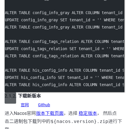
ALTER
TABLE
 config_info_gray 
ALTER
 COLUMN tenant_id 
S
UPDATE
 config_info_gray 
SET
 tenant_id 
=
''
WHERE
 tena
ALTER
TABLE
 config_info_gray 
ALTER
 COLUMN tenant_id 
S
ALTER
TABLE
 config_tags_relation 
ALTER
 COLUMN tenant_
UPDATE
 config_tags_relation 
SET
 tenant_id 
=
''
WHERE
 
ALTER
TABLE
 config_tags_relation 
ALTER
 COLUMN tenant_
ALTER
TABLE
 his_config_info 
ALTER
 COLUMN tenant_id 
SE
UPDATE
 his_config_info 
SET
 tenant_id 
=
''
WHERE
 tenan
ALTER
TABLE
 his_config_info 
ALTER
 COLUMN tenant_id 
SE
2.1.2. 下载新版本
官网
Github
进入Nacos官网
版本下载页面
，选择
稳定版本
， 然后点
击
二进制包下载
列中的
${nacos.version}.zip
进行下