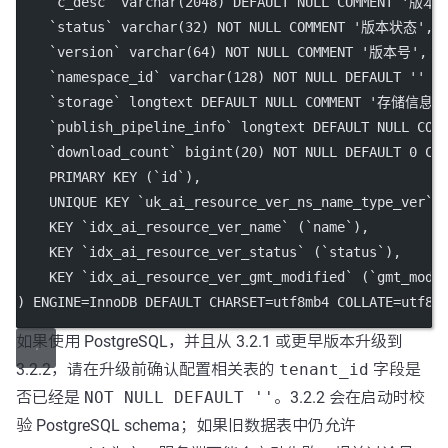
`c_desc`
varchar
(
2048
) 
DEFAULT
NULL
 COMMENT 
'版本
`status`
varchar
(
32
) 
NOT NULL
 COMMENT 
'版本状态'
,
`version`
varchar
(
64
) 
NOT NULL
 COMMENT 
'版本号'
,
`namespace_id`
varchar
(
128
) 
NOT NULL
DEFAULT
''
 C
`storage`
 longtext 
DEFAULT
NULL
 COMMENT 
'存储信息(J
`publish_pipeline_info`
 longtext 
DEFAULT
NULL
 COM
`download_count`
bigint
(
20
) 
NOT NULL
DEFAULT
0
 CO
PRIMARY KEY
 (
`id`
),
UNIQUE
KEY
`uk_ai_resource_ver_ns_name_type_ver`
 
KEY
`idx_ai_resource_ver_name`
 (
`name`
),
KEY
`idx_ai_resource_ver_status`
 (
`status`
),
KEY
`idx_ai_resource_ver_gmt_modified`
 (
`gmt_modi
) ENGINE
=
InnoDB 
DEFAULT
 CHARSET
=
utf8mb4 
COLLATE=
utf8m
如果使用 PostgreSQL，并且从 3.2.1 或更早版本升级到
3.2.2，请在升级前确认配置相关表的
tenant_id
字段是
否已经是
NOT NULL DEFAULT ''
。3.2.2 会在启动时校
验 PostgreSQL schema；如果旧数据表中仍允许