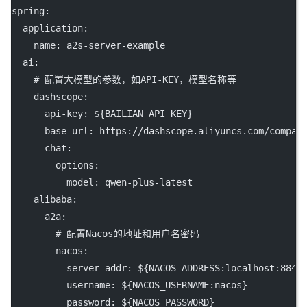
spring
:
application
:
name
: 
a2s-server-example
ai
:
# 配置大模型的参数，如API-KEY，模型名称等
dashscope
:
api-key
: 
${BAILIAN_API_KEY}
base-url
: 
https://dashscope.aliyuncs.com/compat
chat
:
options
:
model
: 
qwen-plus-latest
alibaba
:
a2a
:
# 配置Nacos的地址和用户名密码
nacos
:
server-addr
: 
${NACOS_ADDRESS:localhost:8848
username
: 
${NACOS_USERNAME:nacos}
password
: 
${NACOS_PASSWORD}