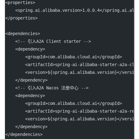
<
properties
>
    <
spring.ai.alibaba.version
>1.0.0.4</
spring.ai.ali
</
properties
>
<
dependencies
>
<!-- 引入A2A Client starter -->
    <
dependency
>
        <
groupId
>com.alibaba.cloud.ai</
groupId
>
        <
artifactId
>spring-ai-alibaba-starter-a2a-cli
        <
version
>${spring.ai.alibaba.version}</
versio
    </
dependency
>
<!-- 引入A2A Nacos 注册中心 -->
    <
dependency
>
        <
groupId
>com.alibaba.cloud.ai</
groupId
>
        <
artifactId
>spring-ai-alibaba-starter-a2a-reg
        <
version
>${spring.ai.alibaba.version}</
versio
    </
dependency
>
</
dependencies
>