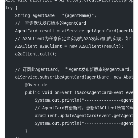
AiService aiService 
=
 AiFactory.
createAiService
(prope
try
 {
    String agentName 
=
"{agentName}"
;
//  查询默认发布版本的AgentCard
    AgentCard result 
=
 aiService.
getAgentCard
(agentNa
// A2AClient为任意自定义实现的A2A发起调用的实现，如：Googl
    A2AClient a2aClient 
=
new
A2AClient
(result);
    a2aClient.
call
();
// 订阅此AgentCard， 当Agent发布新版本的AgentCar
    aiService.
subscribeAgentCard
(agentName, 
new
Abstr
        @
Override
public
void
onEvent
 (NacosAgentCardEvent 
even
            System.out.
println
(
"---------------agent 
// AgentCard有更新时，更新A2AClient所需的Agen
            a2aClient.
updateAgentCard
(event.
getAgentC
            System.out.
println
(
"---------------agent 
        }