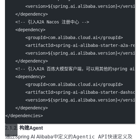
        <
version
>${spring.ai.alibaba.version}</
versio
    </
dependency
>
<!-- 引入A2A Nacos 注册中心 -->
    <
dependency
>
        <
groupId
>com.alibaba.cloud.ai</
groupId
>
        <
artifactId
>spring-ai-alibaba-starter-a2a-reg
        <
version
>${spring.ai.alibaba.version}</
versio
    </
dependency
>
<!-- 引入A2A 百炼大模型客户端，可以用其他的spring ai大
    <
dependency
>
        <
groupId
>com.alibaba.cloud.ai</
groupId
>
        <
artifactId
>spring-ai-alibaba-starter-dashsco
        <
version
>${spring.ai.alibaba.version}</
versio
    </
dependency
>
</
dependencies
>
2.1.2. 构建Agent
通过Spring AI Alibaba中定义的
Agentic API
快速定义及