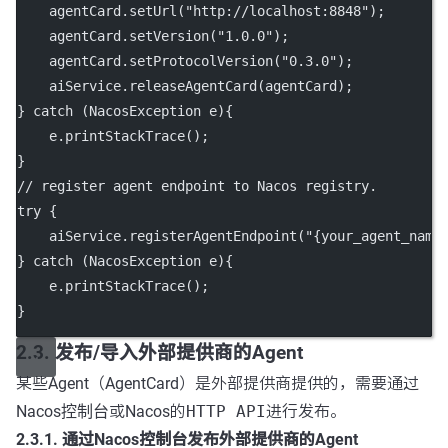
    agentCard.
setUrl
(
"http://localhost:8848"
);
    agentCard.
setVersion
(
"1.0.0"
);
    agentCard.
setProtocolVersion
(
"0.3.0"
);
    aiService.
releaseAgentCard
(agentCard);
} 
catch
 (NacosException 
e
){
    e.
printStackTrace
();
}
// register agent endpoint to Nacos registry.
try
 {
    aiService.
registerAgentEndpoint
(
"{your_agent_name
} 
catch
 (NacosException 
e
){
    e.
printStackTrace
();
}
2.3. 发布/导入外部提供商的Agent
某些Agent（AgentCard）是外部提供商提供的，需要通过
Nacos
控制台
或Nacos的
HTTP API
进行发布。
2.3.1. 通过Nacos控制台发布外部提供商的Agent