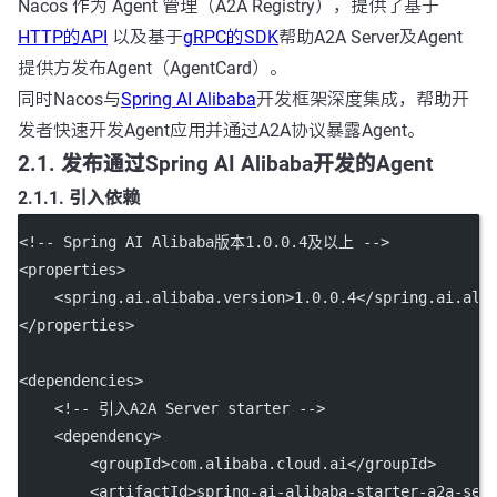
Nacos 作为 Agent 管理（A2A Registry），提供了基于
HTTP的API
以及基于
gRPC的SDK
帮助A2A Server及Agent
提供方发布Agent（AgentCard）。
同时Nacos与
Spring AI Alibaba
开发框架深度集成，帮助开
发者快速开发Agent应用并通过A2A协议暴露Agent。
2.1. 发布通过Spring AI Alibaba开发的Agent
2.1.1. 引入依赖
<!-- Spring AI Alibaba版本1.0.0.4及以上 -->
<
properties
>
    <
spring.ai.alibaba.version
>1.0.0.4</
spring.ai.ali
</
properties
>
<
dependencies
>
<!-- 引入A2A Server starter -->
    <
dependency
>
        <
groupId
>com.alibaba.cloud.ai</
groupId
>
        <
artifactId
>spring-ai-alibaba-starter-a2a-ser