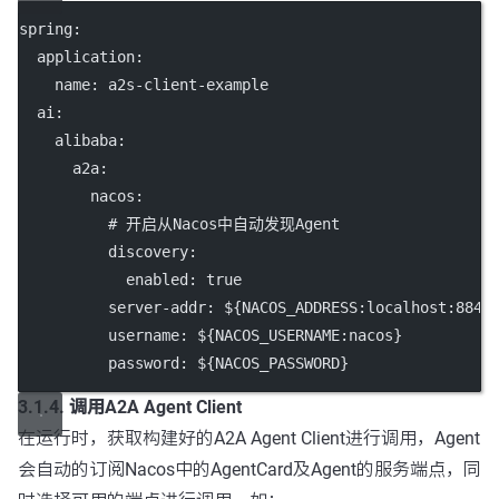
spring
:
application
:
name
: 
a2s-client-example
ai
:
alibaba
:
a2a
:
nacos
:
# 开启从Nacos中自动发现Agent
discovery
:
enabled
: 
true
server-addr
: 
${NACOS_ADDRESS:localhost:8848
username
: 
${NACOS_USERNAME:nacos}
password
: 
${NACOS_PASSWORD}
3.1.4. 调用A2A Agent Client
在运行时，获取构建好的A2A Agent Client进行调用，Agent
会自动的订阅Nacos中的AgentCard及Agent的服务端点，同