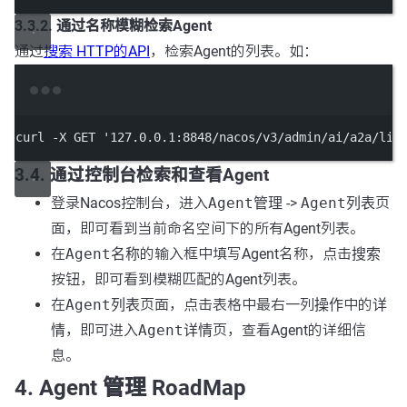
3.3.2. 通过名称模糊检索Agent
通过
搜索 HTTP的API
，检索Agent的列表。如：
Terminal window
curl
-X
GET
'127.0.0.1:8848/nacos/v3/admin/ai/a2a/lis
3.4. 通过控制台检索和查看Agent
登录Nacos控制台，进入
Agent管理
->
Agent列表
页
面，即可看到当前命名空间下的所有Agent列表。
在
Agent名称
的输入框中填写Agent名称，点击
搜索
按钮，即可看到模糊匹配的Agent列表。
在
Agent列表
页面，点击表格中最右一列
操作
中的
详
情
，即可进入
Agent详情
页，查看Agent的详细信
息。
4. Agent 管理 RoadMap