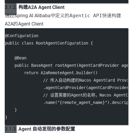
3.1.2. 构建A2A Agent Client
通过Spring AI Alibaba中定义的
Agentic API
快速构建
A2A的Agent Client
@
Configuration
public
class
RootAgentConfiguration
 {
    @
Bean
public
 BaseAgent 
rootAgent
(AgentCardProvider 
agen
return
 A2aRemoteAgent.
builder
()
// 传入自动构建的Nacos AgentCard Provid
                .
agentCardProvider
(agentCardProvider)
// 设置需要的Agent的名称，Nacos AgentC
                .
name
(
"{remote_agent_name}"
).
descript
    }
}
3.1.3. Agent 自动发现的参数配置