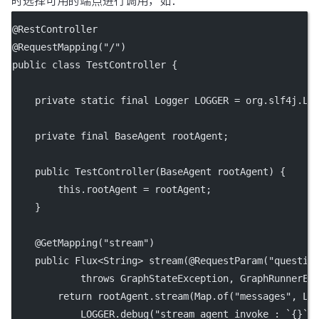
时选择可用的端点进行调用，如：
@
RestController
@
RequestMapping
(
"/"
)
public
class
TestController
 {
private
static
final
 Logger LOGGER 
=
 org.slf4j.Lo
private
final
 BaseAgent rootAgent;
public
TestController
(BaseAgent 
rootAgent
) {
this
.rootAgent 
=
 rootAgent;
    }
    @
GetMapping
(
"stream"
)
public
 Flux<
String
> 
stream
(@
RequestParam
(
"questio
throws
 GraphStateException, GraphRunnerEx
return
 rootAgent.
stream
(Map.
of
(
"messages"
, Li
            LOGGER.
debug
(
"stream agent invoke : `{}`"