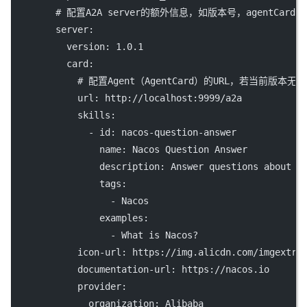
# 配置A2A server的额外信息，如版本号，agentCard中
server
:
version
: 
1.0.1
card
:
# 配置Agent（AgentCard）的URL，若当前版本
url
: 
http://localhost:9999/a2a
skills
:
              - 
id
: 
nacos-question-answer
name
: 
Nacos Question Answer
description
: 
Answer questions about N
tags
:
                  - 
Nacos
examples
:
                  - 
What is Nacos?
icon-url
: 
https://img.alicdn.com/imgextra
documentation-url
: 
https://nacos.io
provider
:
organization
: 
Alibaba