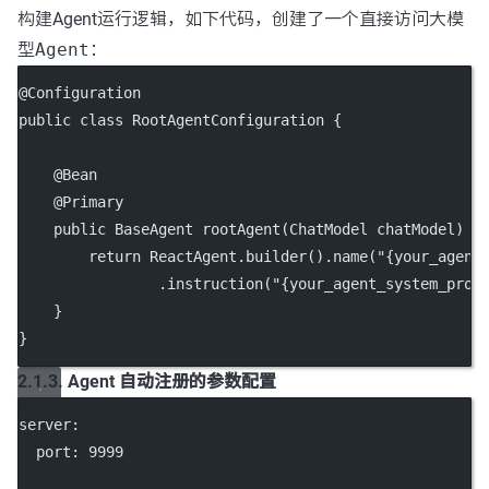
构建Agent运行逻辑，如下代码，创建了一个直接访问大模
型
Agent
：
@
Configuration
public
class
RootAgentConfiguration
 {
    @
Bean
    @
Primary
public
 BaseAgent 
rootAgent
(ChatModel 
chatModel
) 
t
return
 ReactAgent.
builder
().
name
(
"{your_agent
                .
instruction
(
"{your_agent_system_prom
    }
}
2.1.3. Agent 自动注册的参数配置
server
:
port
: 
9999