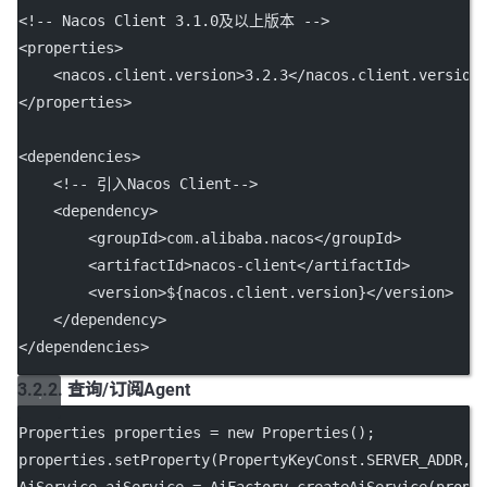
<!-- Nacos Client 3.1.0及以上版本 -->
<
properties
>
    <
nacos.client.version
>3.2.3</
nacos.client.version
</
properties
>
<
dependencies
>
<!-- 引入Nacos Client-->
    <
dependency
>
        <
groupId
>com.alibaba.nacos</
groupId
>
        <
artifactId
>nacos-client</
artifactId
>
        <
version
>${nacos.client.version}</
version
>
    </
dependency
>
</
dependencies
>
3.2.2. 查询/订阅Agent
Properties properties 
=
new
Properties
();
properties.
setProperty
(PropertyKeyConst.SERVER_ADDR, 