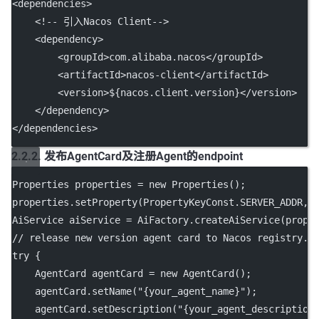
<
dependencies
>
<!-- 引入Nacos Client-->
    <
dependency
>
        <
groupId
>com.alibaba.nacos</
groupId
>
        <
artifactId
>nacos-client</
artifactId
>
        <
version
>${nacos.client.version}</
version
>
    </
dependency
>
</
dependencies
>
2.2.2. 发布AgentCard及注册Agent的endpoint
Properties properties 
=
new
Properties
();
properties.
setProperty
(PropertyKeyConst.SERVER_ADDR, 
AiService aiService 
=
 AiFactory.
createAiService
(prope
// release new version agent card to Nacos registry.
try
 {
    AgentCard agentCard 
=
new
AgentCard
();
    agentCard.
setName
(
"{your_agent_name}"
);
    agentCard.
setDescription
(
"{your_agent_description