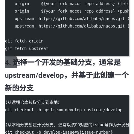
    origin     ${your fork nacos repo address} (fetch
    origin     ${your fork nacos repo address} (push)
    upstream  https://github.com/alibaba/nacos.git (f
    upstream  https://github.com/alibaba/nacos.git (p
git fetch origin
git fetch upstream
4. 选择一个开发的基础分支，通常是
upstream/develop，并基于此创建一个
新的分支
(从远程仓库拉取分支到本地）
git checkout -b upstream-develop upstream/develop
(从本地分支创建开发分支, 通常以该PR对应的issue号作为开发分
git checkout -b develop-issue#${issue-number}