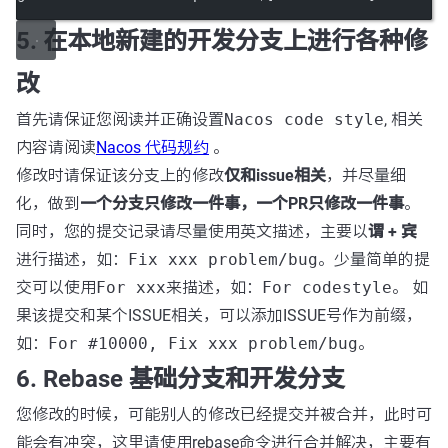
5. 在本地新建的开发分支上进行各种修
改
首先请保证您阅读并正确设置
Nacos code style
, 相关
内容请阅读
Nacos 代码规约
。
修改时请保证该分支上的修改
仅和issue相关
，并尽量细
化，做到
一个分支只修改一件事，一个PR只修改一件事
。
同时，您的提交记录请尽量使用英文描述，主要以
谓 + 宾
进行描述，如：
Fix xxx problem/bug
。少量简单的提
交可以使用
For xxx
来描述，如：
For codestyle
。 如
果该提交和某个ISSUE相关，可以添加ISSUE号作为前缀，
如：
For #10000, Fix xxx problem/bug
。
6. Rebase 基础分支和开发分支
您修改的时候，可能别人的修改已经提交并被合并，此时可
能会有冲突，这里请使用rebase命令进行合并解决，主要有