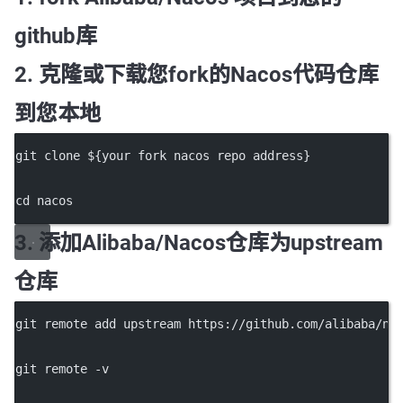
github库
2. 克隆或下载您fork的Nacos代码仓库
到您本地
git clone ${your fork nacos repo address}
cd nacos
3. 添加Alibaba/Nacos仓库为upstream
仓库
git remote add upstream https://github.com/alibaba/na
git remote -v