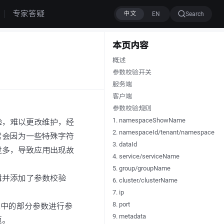
专家答疑
Search
本页内容
概述
参数校验开关
服务端
客户端
参数校验规则
1. namespaceShowName
校验，难以更改维护，经
2. namespaceId/tenant/namespace
常会因为一些特殊字符
3. dataId
过多，导致应用出现故
4. service/serviceName
5. group/groupName
逻辑并添加了参数校验
6. cluster/clusterName
7. ip
8. port
求中的部分参数进行参
9. metadata
题。