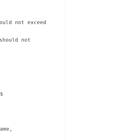
ould not exceed
should not
$
ame,