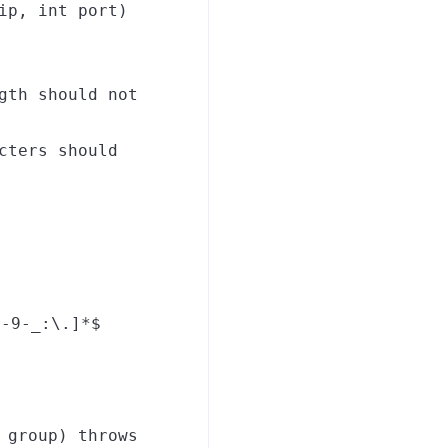
ip, int port)
gth should not
cters should
0-9-_:\.]*$
 group) throws