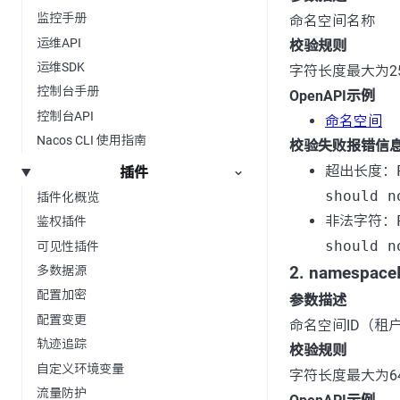
监控手册
命名空间名称
运维API
校验规则
运维SDK
字符长度最大为2
控制台手册
OpenAPI示例
控制台API
命名空间
Nacos CLI 使用指南
校验失败报错信
超出长度：
插件
should n
插件化概览
非法字符：
鉴权插件
should n
可见性插件
2. namespace
多数据源
配置加密
参数描述
配置变更
命名空间ID（租
轨迹追踪
校验规则
自定义环境变量
字符长度最大为6
流量防护