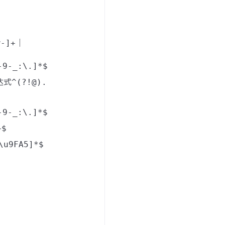
w-]+
｜
-9-_:\.]*$
达式
^(?!@).
-9-_:\.]*$
+$
\u9FA5]*$