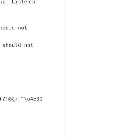
up, Listener
hould not
 should not
(?!@@)[^\u4E00-