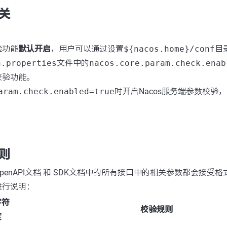
关
验功能
默认开启
，用户可以通过设置
${nacos.home}/conf
目
n.properties
文件中的
nacos.core.param.check.enab
校验功能。
aram.check.enabled=true
时开启Nacos服务端参数校验，
则
penAPI文档 和 SDK文档中的所有接口中的相关参数都会接受
进行说明：
字符
校验规则
度