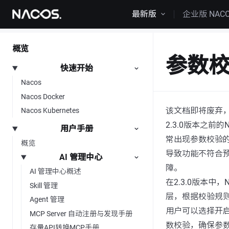
跳转到内容
最新版
企业版 NAC
概览
参数
快速开始
Nacos
Nacos Docker
该文档即将废弃
Nacos Kubernetes
2.3.0版本之
用户手册
常出现参数校验
概览
导致功能不符合
AI 管理中心
障。
AI 管理中心概述
在2.3.0版本
Skill 管理
层，根据校验规
Agent 管理
用户可以选择开启
MCP Server 自动注册与发现手册
数校验，确保参
存量API转换MCP手册