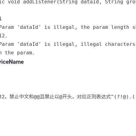
ic void addListener(String dataId, String gro
息
Param 'dataId' is illegal, the param length s
12.
Param 'dataId' is illegal, illegal characters
n the param.
rviceName
12，禁止中文和
@@
且禁止以
@
开头，对应正则表达式
^(?!@).(