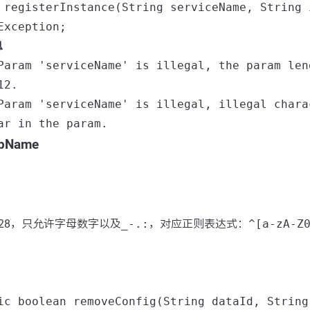
 registerInstance(String serviceName, String 
Exception;
息
Param 'serviceName' is illegal, the param len
12.
Param 'serviceName' is illegal, illegal chara
ar in the param.
upName
28，只允许字母数字以及
_-.:
，对应正则表达式：
^[a-zA-Z
ic boolean removeConfig(String dataId, String