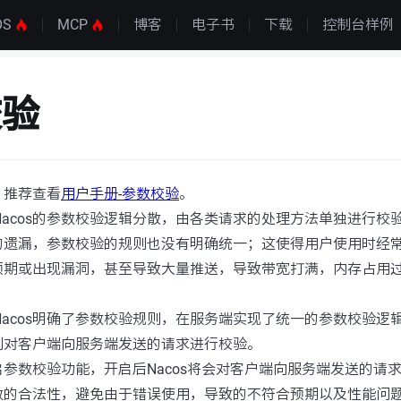
OS
MCP
博客
电子书
下载
控制台样例
校验
，推荐查看
用户手册-参数校验
。
前的Nacos的参数校验逻辑分散，由各类请求的处理方法单独进行
的遗漏，参数校验的规则也没有明确统一；这使得用户使用时经
预期或出现漏洞，甚至导致大量推送，导致带宽打满，内存占用
中，Nacos明确了参数校验规则，在服务端实现了统一的参数校验
则对客户端向服务端发送的请求进行校验。
参数校验功能，开启后Nacos将会对客户端向服务端发送的请
数的合法性，避免由于错误使用，导致的不符合预期以及性能问