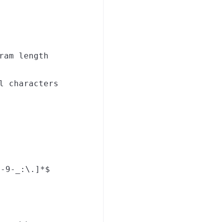
ram length
l characters
0-9-_:\.]*$