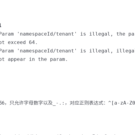
息
Param 'namespaceId/tenant' is illegal, the pa
ot exceed 64.
Param 'namespaceId/tenant' is illegal, illega
ot appear in the param.
56，只允许字母数字以及
_-.:
，对应正则表达式：
^[a-zA-Z