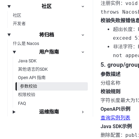
注册实例：
void
社区
throws Nacos
社区
校验失败报错信
开发者
超出长度：
将归档
exceed 5
什么是 Nacos
非法字符：
用户指南
not appe
Java SDK
5. group/gro
其他语言的SDK
参数描述
Open API 指南
分组名称
参数校验
校验规则
权限校验
字符长度最大为1
FAQ
OpenAPI示例
运维指南
查询实例列表
Java SDK示例
删除配置：
publ