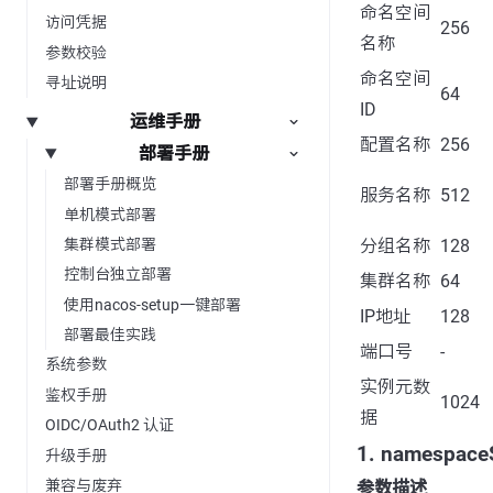
命名空间
访问凭据
256
名称
参数校验
命名空间
寻址说明
64
ID
运维手册
配置名称
256
部署手册
部署手册概览
服务名称
512
单机模式部署
集群模式部署
分组名称
128
控制台独立部署
集群名称
64
使用nacos-setup一键部署
IP地址
128
部署最佳实践
端口号
-
系统参数
实例元数
鉴权手册
1024
据
OIDC/OAuth2 认证
1. namespac
升级手册
兼容与废弃
参数描述