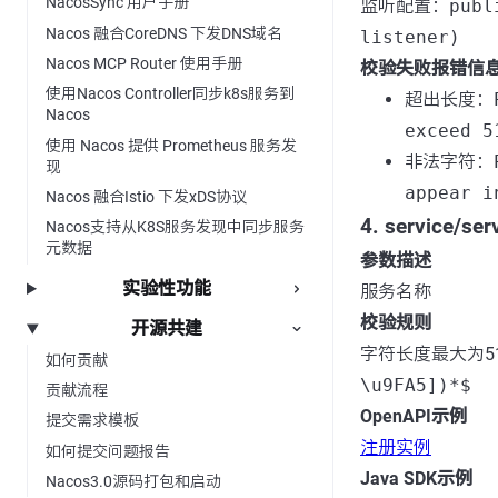
NacosSync 用户手册
监听配置：
publ
Nacos 融合CoreDNS 下发DNS域名
listener)
Nacos MCP Router 使用手册
校验失败报错信
使用Nacos Controller同步k8s服务到
超出长度：
Nacos
exceed 5
使用 Nacos 提供 Prometheus 服务发
非法字符：
现
appear i
Nacos 融合Istio 下发xDS协议
4. service/se
Nacos支持从K8S服务发现中同步服务
元数据
参数描述
实验性功能
服务名称
校验规则
开源共建
字符长度最大为5
如何贡献
\u9FA5])*$
贡献流程
OpenAPI示例
提交需求模板
注册实例
如何提交问题报告
Java SDK示例
Nacos3.0源码打包和启动