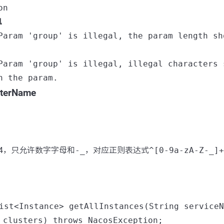
on
息
Param 'group' is illegal, the param length sh
Param 'group' is illegal, illegal characters 
n the param.
usterName
4，只允许数字字母和
-_
，对应正则表达式
^[0-9a-zA-Z-_]+
ist<Instance> getAllInstances(String serviceN
 clusters) throws NacosException;