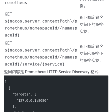
rometheus
例。
GET
返回指定命名
${nacos.server.contextPath}/p
空间下的服务
rometheus/namespaceId/{namesp
实例。
aceId}
GET
返回指定命名
${nacos.server.contextPath}/p
空间和服务下
rometheus/namespaceId/{namesp
的服务实例。
aceId}/service/{service}
返回内容是 Prometheus HTTP Service Discovery 格式：
[
  {
"targets"
: [
"127.0.0.1:8080"
    ],