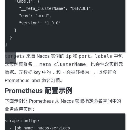
"labels"
: {
"__meta_clusterName"
: 
"DEFAULT"
,
"env"
: 
"prod"
,
"version"
: 
"1.0.0"
    }
  }
]
targets
来自 Nacos 实例的
ip
和
port
。
labels
中包
含实例集群名
__meta_clusterName
，也会包含实例元
数据。元数据 key 中的
.
和
-
会被转换为
_
，以便符合
Prometheus label 命名习惯。
Prometheus 配置示例
下面示例让 Prometheus 从 Nacos 获取指定命名空间中的
业务应用实例：
scrape_configs
:
  - 
job_name
: 
nacos-services