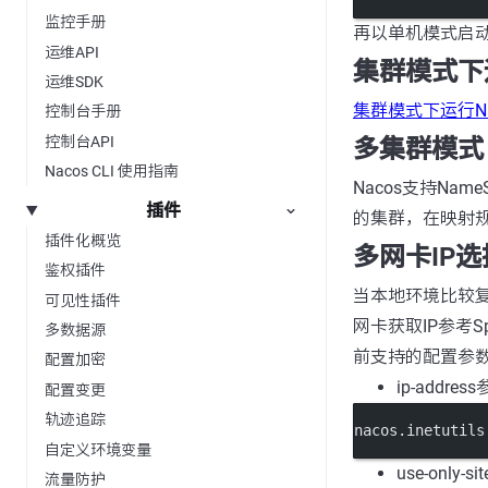
监控手册
再以单机模式启动n
运维API
集群模式下运
运维SDK
集群模式下运行Na
控制台手册
控制台API
多集群模式
Nacos CLI 使用指南
Nacos支持N
插件
的集群，在映射
插件化概览
多网卡IP选
鉴权插件
当本地环境比较复
可见性插件
网卡获取IP参考Spr
多数据源
前支持的配置参数
配置加密
ip-addre
配置变更
轨迹追踪
nacos.inetutils
自定义环境变量
use-only
流量防护