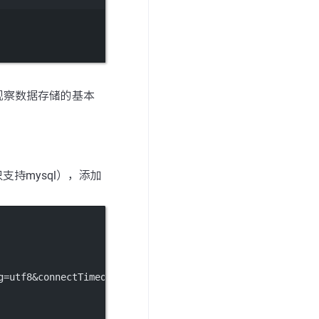
便观察数据存储的基本
目前只支持mysql），添加
g=utf8&connectTimeout=1000&socketTimeout=3000&autoReconn