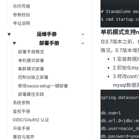
访问凭据
# Standalone me
参数校验
$
cmd
startup.c
寻址说明
单机模式支持my
运维手册
在0.7版本之前
部署手册
情况。0.7版本
部署手册概览
1.安装数据
单机模式部署
2.初始化my
集群模式部署
3.修改con
控制台独立部署
mysql数
使用nacos-setup一键部署
部署最佳实践
spring.datasour
系统参数
鉴权手册
db.num=1
OIDC/OAuth2 认证
db.url.0=jdbc:m
升级手册
db.user=nacos_d
db.password=you
兼容与废弃