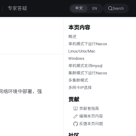
专家答疑
Search
本页内容
概述
单机模式下运行Nacos
Linux/Unix/Mac
Windows
单机模式支持mysql
集群模式下运行Nacos
多集群模式
多网卡IP选择
离网络环境中部署，强
贡献
贡献者指南
编辑本页内容
反馈本页问题
社区