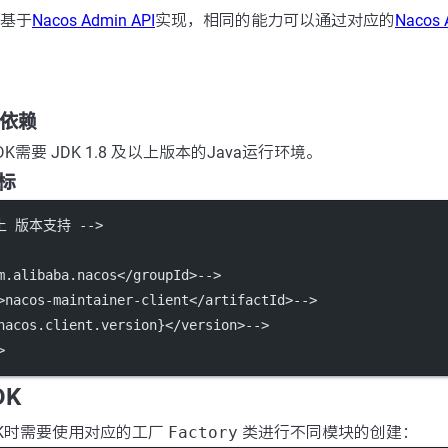
K基于
Nacos Admin API
实现，相同的能力可以通过对应的
Nacos 
版本依赖
a SDK需要 JDK 1.8 及以上版本的Java运行环境。
坐标
以上 版本支持 -->
m.alibaba.nacos</groupId>-->
>nacos-maintainer-client</artifactId>-->
nacos.client.version}</version>-->
>
DK
SDK时需要使用对应的工厂
Factory
类进行不同模块的创建：