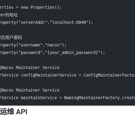
erties 
=
new
Properties
();
ver的地址
roperty
(
"serverAddr"
,
"localhost:8848"
);
管理员用户密码
roperty
(
"username"
,
"nacos"
);
roperty
(
"password"
,
"{your_admin_password}"
);
os Maintainer Service
rService configMaintainerService 
=
 ConfigMaintainerFacto
os Maintainer Service
rService maintainService 
=
 NamingMaintainerFactory.
creat
运维 API