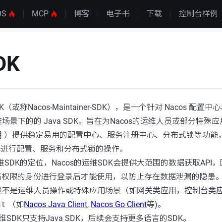
OS
MCP
博客
电子书
下载
控制台样例
DK
SDK（或称Nacos-Maintainer-SDK），是一个针对 Nacos 
维
场景下的的 Java SDK。旨在为Nacos的运维人员或部分特殊
用
）提供稳定易用的配置中心、服务注册中心、分布式锁等功能
os进行配置、服务和分布式锁的操作。
 运维SDK的定位，Nacos的运维SDK会提供大范围的数据获取API，
较高权限的身份进行登录后才能使用，以防止存在数据泄漏的隐患
景不是运维人员操作或特殊应用场景（如
网关类应用
，
控制台类
nt
（如
Nacos Java Client
,
Nacos Go Client
等)。
 运维SDK只支持Java SDK，后续会支持更多语言的SDK。