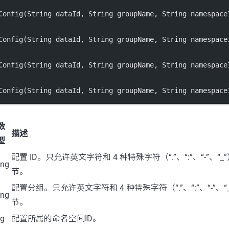
Config
(String dataId, String groupName, String namespace
Config
(String dataId, String groupName, String namespace
Config
(String dataId, String groupName, String namespace
Config
(String dataId, String groupName, String namespace
数
描述
型
配置 ID。只允许英文字符和 4 种特殊字符（“.”、“:”、“-”、“_
ing
节。
配置分组。只允许英文字符和 4 种特殊字符（“.”、“:”、“-”、“_
ing
节。
ng
配置所属的命名空间ID。