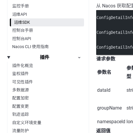
从 Nacos 获取
监控手册
运维API
ConfigDetailInf
运维SDK
控制台手册
ConfigDetailInf
控制台API
Nacos CLI 使用指南
ConfigDetailInf
插件
请求参数
插件化概览
参
参数名
鉴权插件
型
可见性插件
dataId
str
多数据源
配置加密
配置变更
groupName
str
轨迹追踪
namespaceId
lo
自定义环境变量
返回值
流量防护