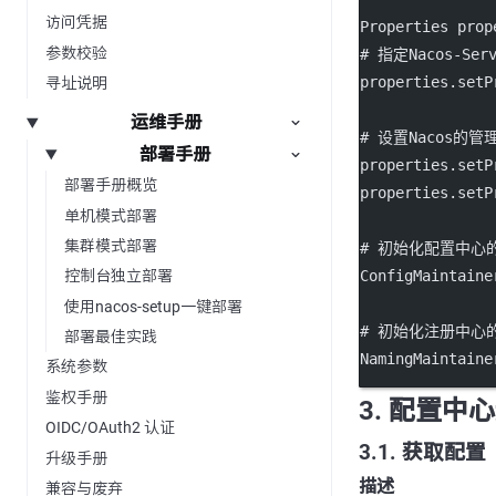
访问凭据
Properties prop
参数校验
# 指定Nacos
-
Ser
properties.
setP
寻址说明
运维手册
# 设置Nacos的
部署手册
properties.
setP
部署手册概览
properties.
setP
单机模式部署
集群模式部署
# 初始化配置中心的Nac
ConfigMaintaine
控制台独立部署
使用nacos-setup一键部署
# 初始化注册中心的Nac
部署最佳实践
NamingMaintaine
系统参数
鉴权手册
3. 配置中心
OIDC/OAuth2 认证
3.1. 获取配置
升级手册
描述
兼容与废弃