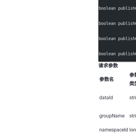
boolean
publish
boolean
publish
boolean
publish
boolean
publish
请求参数
参
参数名
类
dataId
str
groupName
str
namespaceId
lo