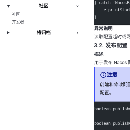
} 
catch
 (NacosE
社区
    e.
printStac
社区
}
开发者
异常说明
将归档
读取配置超时或网络异
3.2. 发布配置
描述
用于发布 Nac
注意
创建和修改配
配置。
boolean
publish
boolean
publish