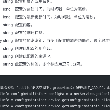
string
配置所属的应用名称。
long
配置的创建时间，为时间戳，单位为毫秒。
long
配置的最新更新时间，为时间戳，单位为毫秒。
string
配置内容。
string
配置的描述信息。
y
string
配置的加密密钥，当使用配置的加密功能时，该字段才
string
创建此配置的用户名。
string
创建此配置的来源IP。
string
此配置的标签，多个标签用逗号
,
分隔。
用均会获得 `
public
`命名空间下，groupName为`DEFAULT_GROUP`，d
lInfo configDetailInfo 
=
 configMaintainerService.
getConf
lInfo 
=
 configMaintainerService.
getConfig
(
"maintain.clie
lInfo 
=
 configMaintainerService.
getConfig
(
"maintain.clie