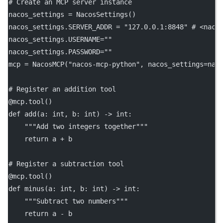
# Create an MCP server instance
nacos_settings 
=
 NacosSettings()
nacos_settings.
SERVER_ADDR
=
"127.0.0.1:8848"
# <naco
nacos_settings.
USERNAME
=
""
nacos_settings.
PASSWORD
=
""
mcp 
=
 NacosMCP(
"nacos-mcp-python"
, 
nacos_settings
=
nac
# Register an addition tool
@mcp.tool
()
def
add
(a: 
int
, b: 
int
) -> 
int
:
"""Add two integers together"""
return
 a 
+
 b
# Register a subtraction tool
@mcp.tool
()
def
minus
(a: 
int
, b: 
int
) -> 
int
:
"""Subtract two numbers"""
return
 a 
-
 b