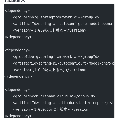
1.依赖引入
<
dependency
>
    <
groupId
>org.springframework.ai</
groupId
>
    <
artifactId
>spring-ai-autoconfigure-model-openai<
    <
version
>{1.0.0及以上版本}</
version
>
</
dependency
>
<
dependency
>
    <
groupId
>org.springframework.ai</
groupId
>
    <
artifactId
>spring-ai-autoconfigure-model-chat-cl
    <
version
>{1.0.0及以上版本}</
version
>
</
dependency
>
<
dependency
>
    <
groupId
>com.alibaba.cloud.ai</
groupId
>
    <
artifactId
>spring-ai-alibaba-starter-mcp-registr
    <
version
>{1.0.0.3及以上版本}</
version
>
</
dependency
>