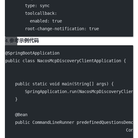
type
: 
sync
toolcallback
:
enabled
: 
true
root-change-notification
: 
true
4.参考示例代码
@
SpringBootApplication
public
class
NacosMcpDiscoveryClientApplication
 {
public
static
void
main
(
String
[] 
args
) {
        SpringApplication.
run
(NacosMcpDiscoveryClient
    }
    @
Bean
public
 CommandLineRunner 
predefinedQuestionsDemo
(
                                                 Conf