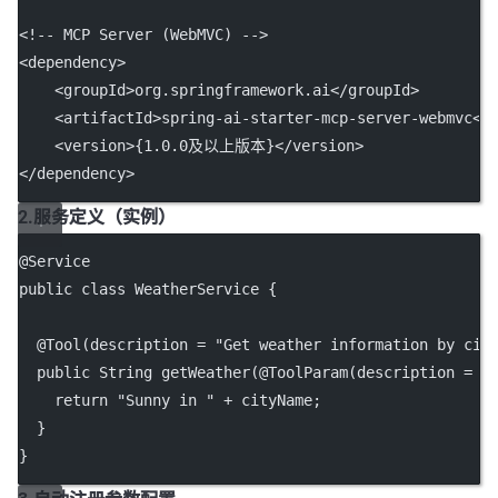
<!-- MCP Server (WebMVC) -->
<
dependency
>
    <
groupId
>org.springframework.ai</
groupId
>
    <
artifactId
>spring-ai-starter-mcp-server-webmvc</
    <
version
>{1.0.0及以上版本}</
version
>
</
dependency
>
2.服务定义（实例）
@
Service
public
class
WeatherService
 {
  @
Tool
(
description
=
"Get weather information by cit
public
 String 
getWeather
(@
ToolParam
(
description
=
"
return
"Sunny in "
+
 cityName;
  }
}