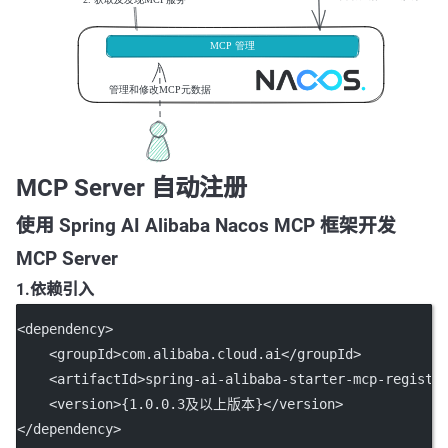
MCP Server 自动注册
使用 Spring AI Alibaba Nacos MCP 框架开发
MCP Server
1.依赖引入
<
dependency
>
    <
groupId
>com.alibaba.cloud.ai</
groupId
>
    <
artifactId
>spring-ai-alibaba-starter-mcp-registr
    <
version
>{1.0.0.3及以上版本}</
version
>
</
dependency
>