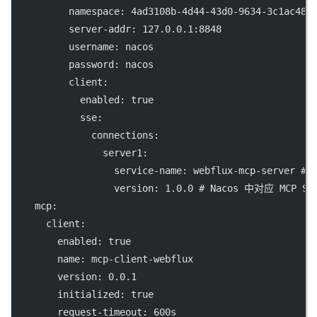
namespace
: 
4ad3108b-4d44-43d0-9634-3c1ac485
server-addr
: 
127.0.0.1:8848
username
: 
nacos
password
: 
nacos
client
:
enabled
: 
true
sse
:
connections
:
server1
:
service-name
: 
webflux-mcp-server
# 
version
: 
1.0.0
# Nacos 中对应 MCP S
mcp
:
client
:
enabled
: 
true
name
: 
mcp-client-webflux
version
: 
0.0.1
initialized
: 
true
request-timeout
: 
600s