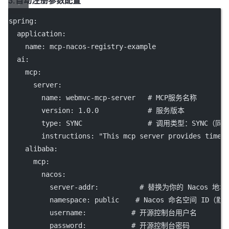
3.自动注册参数配置
spring
:
application
:
name
: 
mcp-nacos-registry-example
ai
:
mcp
:
server
:
name
: 
webmvc-mcp-server
# MCP服务名称
version
: 
1.0.0
# 服务版本
type
: 
SYNC
# 调用类型：SYNC（同
instructions
: 
"This mcp server provides time 
alibaba
:
mcp
:
nacos
:
server-addr
:          
# 替换为你的 Nacos 地址
namespace
: 
public
# Nacos 命名空间 ID（默认
username
:           
# 开源控制台用户名
password
:           
# 开源控制台密码