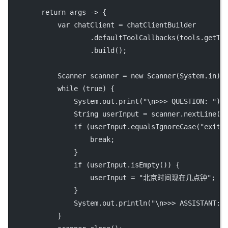
return
 args 
->
 {
var
 chatClient 
=
 chatClientBuilder
                    .
defaultToolCallbacks
(tools.
getTo
                    .
build
();
            Scanner scanner 
=
new
Scanner
(System.in);
while
 (
true
) {
                System.out.
print
(
"
\n
>>> QUESTION: "
);
                String userInput 
=
 scanner.
nextLine
()
if
 (userInput.
equalsIgnoreCase
(
"exit"
break
;
                }
if
 (userInput.
isEmpty
()) {
                    userInput 
=
"北京时间现在几点钟"
;
                }
                System.out.
println
(
"
\n
>>> ASSISTANT: 
            }