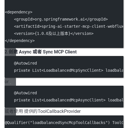
<
dependency
>
    <
groupId
>org.springframework.ai</
groupId
>
    <
artifactId
>spring-ai-starter-mcp-client-webflux<
    <
version
>{1.0.0及以上版本}</
version
>
</
dependency
>
2.创建 Async 或者 Sync MCP Client
    @
Autowired
private
 List<
LoadbalancedMcpSyncClient
> loadbalan
or
    @
Autowired
private
 List<
LoadbalancedMcpAsyncClient
> loadbala
或者使用 提供的ToolCallbackProvider
@
Qualifier
(
"loadbalancedSyncMcpToolCallbacks"
) ToolCa