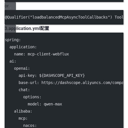
or
@
Qualifier
(
"loadbalancedMcpAsyncToolCallbacks"
) ToolC
3.application.yml配置
spring
:
application
:
name
: 
mcp-client-webflux
ai
:
openai
:
api-key
: 
${DASHSCOPE_API_KEY}
base-url
: 
https://dashscope.aliyuncs.com/compat
chat
:
options
:
model
: 
qwen-max
alibaba
:
mcp
:
nacos
: