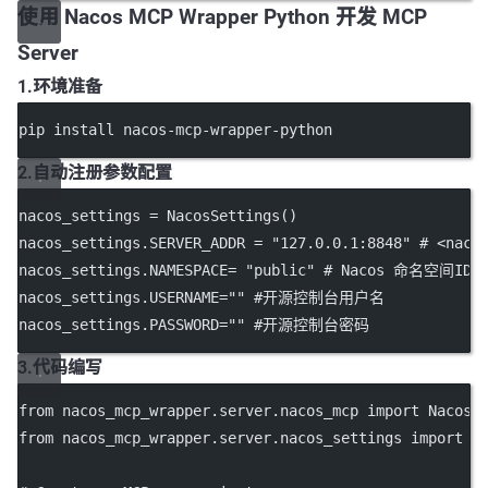
使用 Nacos MCP Wrapper Python 开发 MCP
Server
1.环境准备
pip install nacos-mcp-wrapper-python
2.自动注册参数配置
nacos_settings 
=
 NacosSettings()
nacos_settings.
SERVER_ADDR
=
"127.0.0.1:8848"
# <naco
nacos_settings.
NAMESPACE
=
"public"
# Nacos 命名空间ID
nacos_settings.
USERNAME
=
""
#开源控制台用户名
nacos_settings.
PASSWORD
=
""
#开源控制台密码
3.代码编写
from
 nacos_mcp_wrapper.server.nacos_mcp 
import
 NacosM
from
 nacos_mcp_wrapper.server.nacos_settings 
import
 N