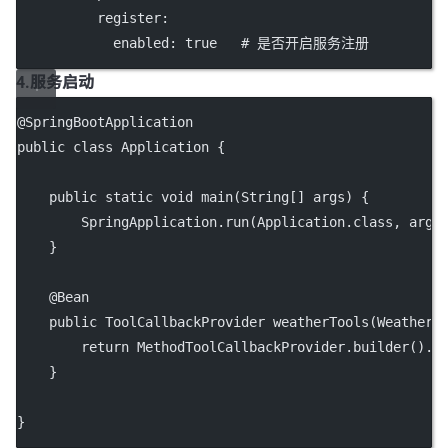
register
:
enabled
: 
true
# 是否开启服务注册
4.服务启动
@
SpringBootApplication
public
class
Application
 {
public
static
void
main
(
String
[] 
args
) {
        SpringApplication.
run
(Application.class, args
    }
    @
Bean
public
 ToolCallbackProvider 
weatherTools
(WeatherS
return
 MethodToolCallbackProvider.
builder
().
t
    }
}